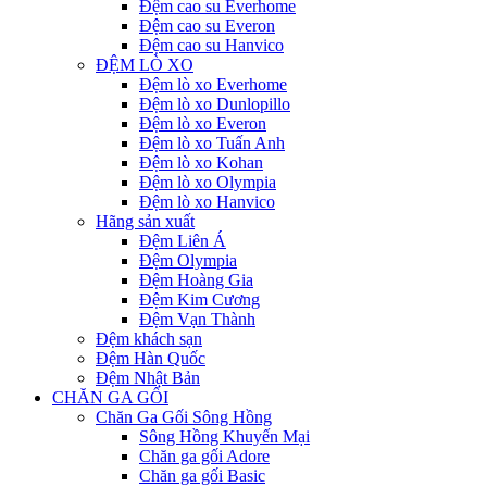
Đệm cao su Everhome
Đệm cao su Everon
Đệm cao su Hanvico
ĐỆM LÒ XO
Đệm lò xo Everhome
Đệm lò xo Dunlopillo
Đệm lò xo Everon
Đệm lò xo Tuấn Anh
Đệm lò xo Kohan
Đệm lò xo Olympia
Đệm lò xo Hanvico
Hãng sản xuất
Đệm Liên Á
Đệm Olympia
Đệm Hoàng Gia
Đệm Kim Cương
Đệm Vạn Thành
Đệm khách sạn
Đệm Hàn Quốc
Đệm Nhật Bản
CHĂN GA GỐI
Chăn Ga Gối Sông Hồng
Sông Hồng Khuyến Mại
Chăn ga gối Adore
Chăn ga gối Basic