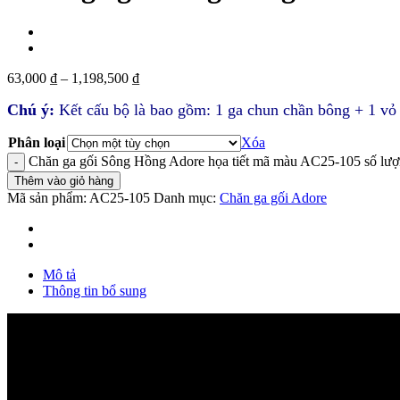
63,000
₫
–
1,198,500
₫
Chú ý:
Kết cấu bộ là bao gồm: 1 ga chun chần bông + 1 vỏ
Phân loại
Xóa
Chăn ga gối Sông Hồng Adore họa tiết mã màu AC25-105 số lư
Thêm vào giỏ hàng
Mã sản phẩm:
AC25-105
Danh mục:
Chăn ga gối Adore
Mô tả
Thông tin bổ sung