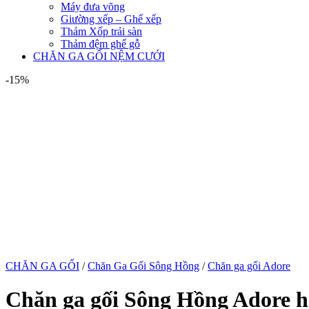
Máy đưa võng
Giường xếp – Ghế xếp
Thảm Xốp trải sàn
Thảm đệm ghế gỗ
CHĂN GA GỐI NỆM CƯỚI
-15%
CHĂN GA GỐI
/
Chăn Ga Gối Sông Hồng
/
Chăn ga gối Adore
Chăn ga gối Sông Hồng Adore h