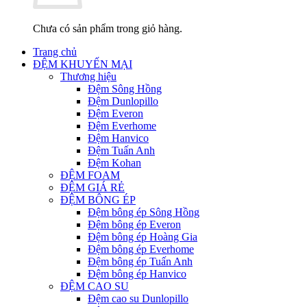
Chưa có sản phẩm trong giỏ hàng.
Trang chủ
ĐỆM KHUYẾN MẠI
Thương hiệu
Đệm Sông Hồng
Đệm Dunlopillo
Đệm Everon
Đệm Everhome
Đệm Hanvico
Đệm Tuấn Anh
Đệm Kohan
ĐỆM FOAM
ĐỆM GIÁ RẺ
ĐỆM BÔNG ÉP
Đệm bông ép Sông Hồng
Đệm bông ép Everon
Đệm bông ép Hoàng Gia
Đệm bông ép Everhome
Đệm bông ép Tuấn Anh
Đệm bông ép Hanvico
ĐỆM CAO SU
Đệm cao su Dunlopillo