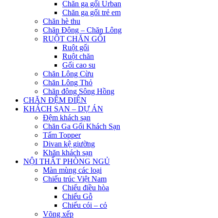
Chăn ga gối Urban
Chăn ga gối trẻ em
Chăn hè thu
Chăn Đông – Chăn Lông
RUỘT CHĂN GỐI
Ruột gối
Ruột chăn
Gối cao su
Chăn Lông Cừu
Chăn Lông Thỏ
Chăn đông Sông Hồng
CHĂN ĐỆM ĐIỆN
KHÁCH SẠN – DỰ ÁN
Đệm khách sạn
Chăn Ga Gối Khách Sạn
Tấm Topper
Divan kệ giường
Khăn khách sạn
NỘI THẤT PHÒNG NGỦ
Màn mùng các loại
Chiếu trúc Việt Nam
Chiếu điều hòa
Chiếu Gỗ
Chiếu cói – cỏ
Võng xếp