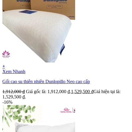
+
Xem Nhanh
Gối cao su thiên nhiên Dunlopillo Neo cao cấp
1,912,000
₫
Giá gốc là: 1,912,000 ₫.
1,529,500
₫
Giá hiện tại là:
1,529,500 ₫.
-16%