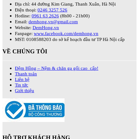
Địa chỉ: 44 đường Kim Giang, Thanh Xuân, Hà Nội
Điện thoại:
0246 3257 526
Hotline:
0961 63 2626
(8h00 - 21h00)
Email:
demhong.vn@gmail.com
Website:
DemHong.vn
Fanpage:
www.facebook.com/demhong.vn
MST: 0108588203 do sở kế hoạch đầu tư TP Hà Nội cấp
VỀ CHÚNG TÔI
Đệm Hồng – Nệm & chăn ga gối cao cấp!
Thanh toán
Liên hệ
Tin tức
Giới thiệu
HỖ TRỢ KHÁCH HÀNG