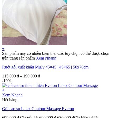
+
Sản phẩm này có nhiều biến thể. Các tùy chọn có thể được chọn
trên trang sản phẩm
Xem Nhanh
Ruột gối xuất khẩu MuJy 45×45 | 45×65 | 50x70cm
115,000
₫
–
190,000
₫
-10%
+
Xem Nhanh
Hết hàng
Gối cao su Latex Contour Massage Everon
699,000
₫
Giá gốc là: 699,000 ₫.
630,000
₫
Giá hiện tại là: