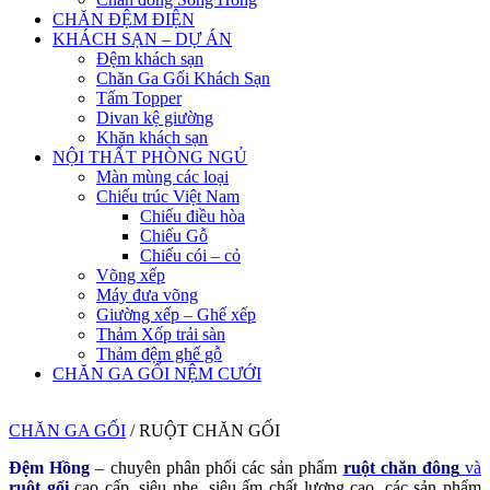
CHĂN ĐỆM ĐIỆN
KHÁCH SẠN – DỰ ÁN
Đệm khách sạn
Chăn Ga Gối Khách Sạn
Tấm Topper
Divan kệ giường
Khăn khách sạn
NỘI THẤT PHÒNG NGỦ
Màn mùng các loại
Chiếu trúc Việt Nam
Chiếu điều hòa
Chiếu Gỗ
Chiếu cói – cỏ
Võng xếp
Máy đưa võng
Giường xếp – Ghế xếp
Thảm Xốp trải sàn
Thảm đệm ghế gỗ
CHĂN GA GỐI NỆM CƯỚI
CHĂN GA GỐI
/
RUỘT CHĂN GỐI
Đệm Hồng
– chuyên phân phối các sản phẩm
ruột chăn đông
và
ruột gối
cao cấp, siêu nhẹ, siêu ấm chất lượng cao. các sản phẩm