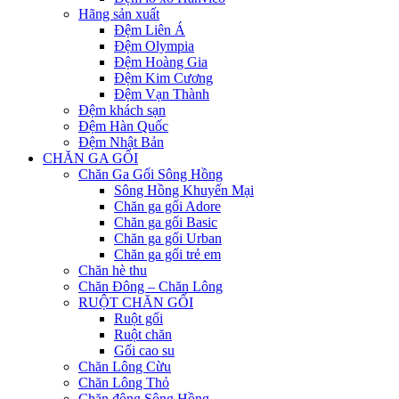
Hãng sản xuất
Đệm Liên Á
Đệm Olympia
Đệm Hoàng Gia
Đệm Kim Cương
Đệm Vạn Thành
Đệm khách sạn
Đệm Hàn Quốc
Đệm Nhật Bản
CHĂN GA GỐI
Chăn Ga Gối Sông Hồng
Sông Hồng Khuyến Mại
Chăn ga gối Adore
Chăn ga gối Basic
Chăn ga gối Urban
Chăn ga gối trẻ em
Chăn hè thu
Chăn Đông – Chăn Lông
RUỘT CHĂN GỐI
Ruột gối
Ruột chăn
Gối cao su
Chăn Lông Cừu
Chăn Lông Thỏ
Chăn đông Sông Hồng