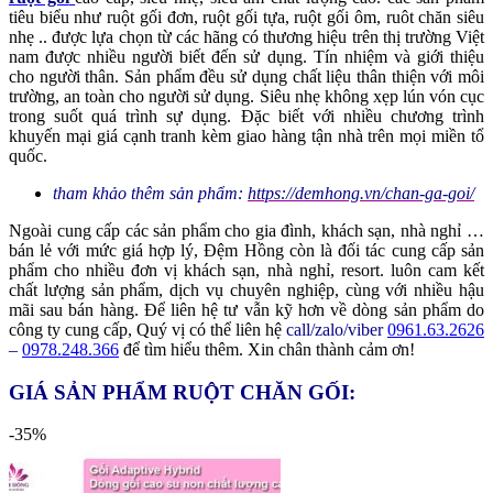
tiêu biểu như ruột gối đơn, ruột gối tựa, ruột gối ôm, ruôt chăn siêu
nhẹ .. được lựa chọn từ các hãng có thương hiệu trên thị trường Việt
nam được nhiều người biết đến sử dụng. Tín nhiệm và giới thiệu
cho người thân. Sản phẩm đều sử dụng chất liệu thân thiện với môi
trường, an toàn cho người sử dụng. Siêu nhẹ không xẹp lún vón cục
trong suốt quá trình sự dụng. Đặc biết với nhiều chương trình
khuyến mại giá cạnh tranh kèm giao hàng tận nhà trên mọi miền tổ
quốc.
tham khảo thêm sản phẩm:
https://demhong.vn/chan-ga-goi/
Ngoài cung cấp các sản phẩm cho gia đình, khách sạn, nhà nghỉ …
bán lẻ với mức giá hợp lý, Đệm Hồng còn là đối tác cung cấp sản
phẩm cho nhiều đơn vị khách sạn, nhà nghỉ, resort. luôn cam kết
chất lượng sản phẩm, dịch vụ chuyên nghiệp, cùng với nhiều hậu
mãi sau bán hàng. Để liên hệ tư vẫn kỹ hơn về dòng sản phẩm do
công ty cung cấp, Quý vị có thể liên hệ
call/zalo/viber
0961.63.2626
–
0978.248.366
để tìm hiểu thêm. Xin chân thành cảm ơn!
GIÁ SẢN PHẨM RUỘT CHĂN GỐI:
-35%