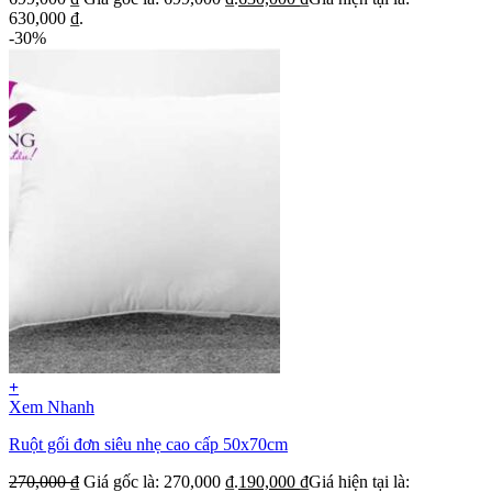
630,000 ₫.
-30%
+
Xem Nhanh
Ruột gối đơn siêu nhẹ cao cấp 50x70cm
270,000
₫
Giá gốc là: 270,000 ₫.
190,000
₫
Giá hiện tại là: