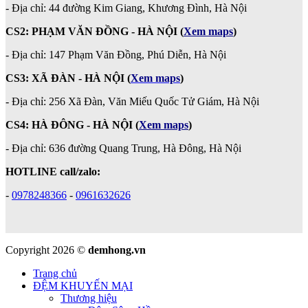
- Địa chỉ: 44 đường Kim Giang, Khương Đình, Hà Nội
CS2: PHẠM VĂN ĐỒNG - HÀ NỘI
(
Xem maps
)
-
Địa chỉ: 147 Phạm Văn Đồng, Phú Diễn, Hà Nội
CS3: XÃ ĐÀN - HÀ NỘI (
Xem maps
)
- Địa chỉ: 256 Xã Đàn, Văn Miếu Quốc Tử Giám, Hà Nội
CS4: HÀ ĐÔNG - HÀ NỘI
(
Xem maps
)
- Địa chỉ: 636 đường Quang Trung, Hà Đông, Hà Nội
HOTLINE call/zalo:
-
0978248366
-
0961632626
Copyright 2026 ©
demhong.vn
Trang chủ
ĐỆM KHUYẾN MẠI
Thương hiệu