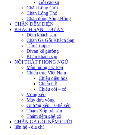
Gối cao su
Chăn Lông Cừu
Chăn Lông Thỏ
Chăn đông Sông Hồng
CHĂN ĐỆM ĐIỆN
KHÁCH SẠN – DỰ ÁN
Đệm khách sạn
Chăn Ga Gối Khách Sạn
Tấm Topper
Divan kệ giường
Khăn khách sạn
NỘI THẤT PHÒNG NGỦ
Màn mùng các loại
Chiếu trúc Việt Nam
Chiếu điều hòa
Chiếu Gỗ
Chiếu cói – cỏ
Võng xếp
Máy đưa võng
Giường xếp – Ghế xếp
Thảm Xốp trải sàn
Thảm đệm ghế gỗ
CHĂN GA GỐI NỆM CƯỚI
liên hệ - địa chỉ