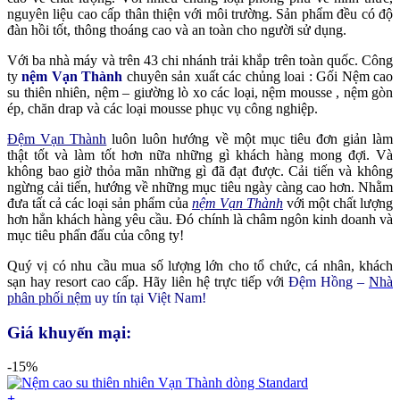
nguyên liệu cao cấp thân thiện với môi trường. Sản phẩm đều có độ
đàn hồi tốt, thông thoáng cao và an toàn cho người sử dụng.
Với ba nhà máy và trên 43 chi nhánh trải khắp trên toàn quốc. Công
ty
nệm Vạn Thành
chuyên sản xuất các chủng loai : Gối Nệm cao
su thiên nhiên, nệm – giường lò xo các loại, nệm mousse , nệm gòn
ép, chăn drap và các loại mousse phục vụ công nghiệp.
Đệm Vạn Thành
luôn luôn hướng về một mục tiêu đơn giản làm
thật tốt và làm tốt hơn nữa những gì khách hàng mong đợi. Và
không bao giờ thỏa mãn những gì đã đạt được. Cải tiến và không
ngừng cải tiến, hướng về những mục tiêu ngày càng cao hơn. Nhằm
đưa tất cả các loại sản phẩm của
nệm Vạn Thành
với một chất lượng
hơn hẳn khách hàng yêu cầu. Đó chính là châm ngôn kinh doanh và
mục tiêu phấn đấu của công ty!
Quý vị có nhu cầu mua số lượng lớn cho tổ chức, cá nhân, khách
sạn hay resort cao cấp. Hãy liên hệ trực tiếp với
Đệm Hồng –
Nhà
phân phối nệm
uy tín tại Việt Nam!
Giá khuyến mại:
-15%
+