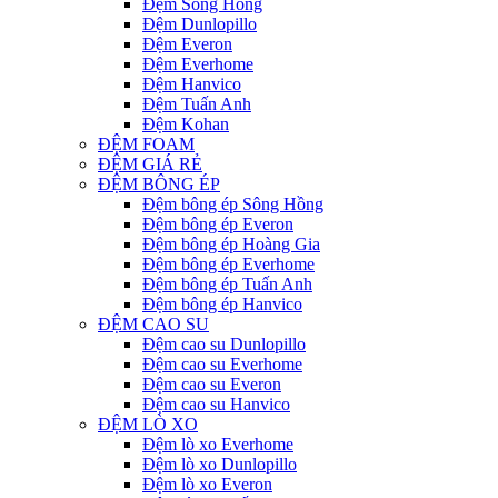
Đệm Sông Hồng
Đệm Dunlopillo
Đệm Everon
Đệm Everhome
Đệm Hanvico
Đệm Tuấn Anh
Đệm Kohan
ĐỆM FOAM
ĐỆM GIÁ RẺ
ĐỆM BÔNG ÉP
Đệm bông ép Sông Hồng
Đệm bông ép Everon
Đệm bông ép Hoàng Gia
Đệm bông ép Everhome
Đệm bông ép Tuấn Anh
Đệm bông ép Hanvico
ĐỆM CAO SU
Đệm cao su Dunlopillo
Đệm cao su Everhome
Đệm cao su Everon
Đệm cao su Hanvico
ĐỆM LÒ XO
Đệm lò xo Everhome
Đệm lò xo Dunlopillo
Đệm lò xo Everon