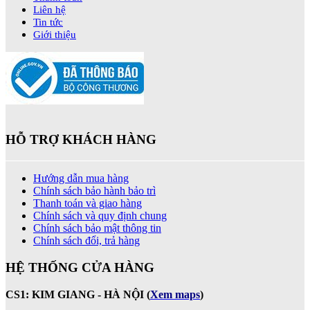
Liên hệ
Tin tức
Giới thiệu
HỖ TRỢ KHÁCH HÀNG
Hướng dẫn mua hàng
Chính sách bảo hành bảo trì
Thanh toán và giao hàng
Chính sách và quy định chung
Chính sách bảo mật thông tin
Chính sách đổi, trả hàng
HỆ THỐNG CỬA HÀNG
CS1: KIM GIANG - HÀ NỘI
(
Xem maps
)