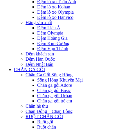
Đệm lò xo Tuấn Anh
Đệm lò xo Kohan
Đệm lò xo Olympia
Đệm lò xo Hanvico
Hãng sản xuất
Đệm Liên Á
Đệm Olympia
Đệm Hoàng Gia
Đệm Kim Cương
Đệm Vạn Thành
Đệm khách sạn
Đệm Hàn Quốc
Đệm Nhật Bản
CHĂN GA GỐI
Chăn Ga Gối Sông Hồng
Sông Hồng Khuyến Mại
Chăn ga gối Adore
Chăn ga gối Basic
Chăn ga gối Urban
Chăn ga gối trẻ em
Chăn hè thu
Chăn Đông – Chăn Lông
RUỘT CHĂN GỐI
Ruột gối
Ruột chăn