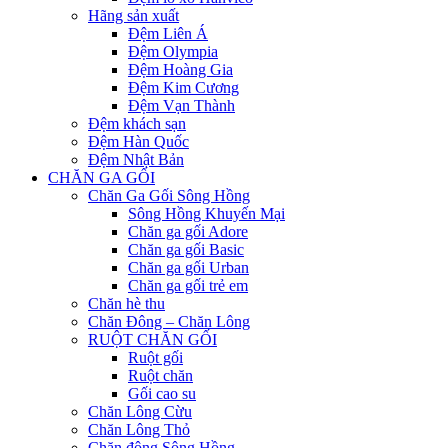
Hãng sản xuất
Đệm Liên Á
Đệm Olympia
Đệm Hoàng Gia
Đệm Kim Cương
Đệm Vạn Thành
Đệm khách sạn
Đệm Hàn Quốc
Đệm Nhật Bản
CHĂN GA GỐI
Chăn Ga Gối Sông Hồng
Sông Hồng Khuyến Mại
Chăn ga gối Adore
Chăn ga gối Basic
Chăn ga gối Urban
Chăn ga gối trẻ em
Chăn hè thu
Chăn Đông – Chăn Lông
RUỘT CHĂN GỐI
Ruột gối
Ruột chăn
Gối cao su
Chăn Lông Cừu
Chăn Lông Thỏ
Chăn đông Sông Hồng