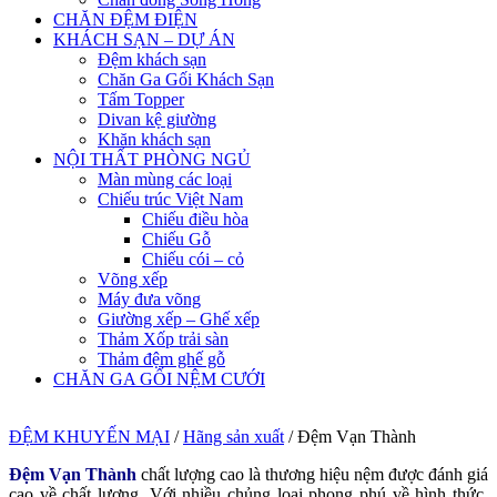
CHĂN ĐỆM ĐIỆN
KHÁCH SẠN – DỰ ÁN
Đệm khách sạn
Chăn Ga Gối Khách Sạn
Tấm Topper
Divan kệ giường
Khăn khách sạn
NỘI THẤT PHÒNG NGỦ
Màn mùng các loại
Chiếu trúc Việt Nam
Chiếu điều hòa
Chiếu Gỗ
Chiếu cói – cỏ
Võng xếp
Máy đưa võng
Giường xếp – Ghế xếp
Thảm Xốp trải sàn
Thảm đệm ghế gỗ
CHĂN GA GỐI NỆM CƯỚI
ĐỆM KHUYẾN MẠI
/
Hãng sản xuất
/
Đệm Vạn Thành
Đệm Vạn Thành
chất lượng cao là thương hiệu nệm được đánh giá
cao về chất lượng. Với nhiều chủng loại phong phú về hình thức,