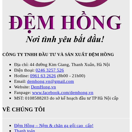
CÔNG TY TNHH ĐẦU TƯ VÀ SẢN XUẤT ĐỆM HỒNG
Địa chỉ: 44 đường Kim Giang, Thanh Xuân, Hà Nội
Điện thoại:
0246 3257 526
Hotline:
0961 63 2626
(8h00 - 21h00)
Email:
demhong.vn@gmail.com
Website:
DemHong.vn
Fanpage:
www.facebook.com/demhong.vn
MST: 0108588203 do sở kế hoạch đầu tư TP Hà Nội cấp
VỀ CHÚNG TÔI
Đệm Hồng – Nệm & chăn ga gối cao cấp!
Thanh toán