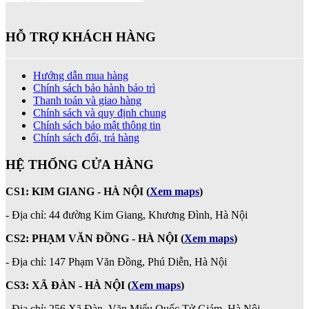
HỖ TRỢ KHÁCH HÀNG
Hướng dẫn mua hàng
Chính sách bảo hành bảo trì
Thanh toán và giao hàng
Chính sách và quy định chung
Chính sách bảo mật thông tin
Chính sách đổi, trả hàng
HỆ THỐNG CỬA HÀNG
CS1: KIM GIANG - HÀ NỘI
(
Xem maps
)
- Địa chỉ: 44 đường Kim Giang, Khương Đình, Hà Nội
CS2: PHẠM VĂN ĐỒNG - HÀ NỘI
(
Xem maps
)
-
Địa chỉ: 147 Phạm Văn Đồng, Phú Diễn, Hà Nội
CS3: XÃ ĐÀN - HÀ NỘI (
Xem maps
)
- Địa chỉ: 256 Xã Đàn, Văn Miếu Quốc Tử Giám, Hà Nội