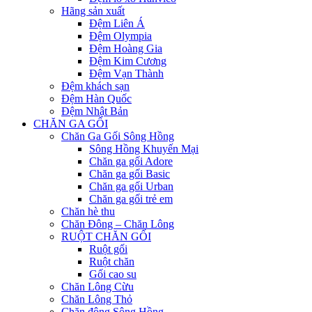
Hãng sản xuất
Đệm Liên Á
Đệm Olympia
Đệm Hoàng Gia
Đệm Kim Cương
Đệm Vạn Thành
Đệm khách sạn
Đệm Hàn Quốc
Đệm Nhật Bản
CHĂN GA GỐI
Chăn Ga Gối Sông Hồng
Sông Hồng Khuyến Mại
Chăn ga gối Adore
Chăn ga gối Basic
Chăn ga gối Urban
Chăn ga gối trẻ em
Chăn hè thu
Chăn Đông – Chăn Lông
RUỘT CHĂN GỐI
Ruột gối
Ruột chăn
Gối cao su
Chăn Lông Cừu
Chăn Lông Thỏ
Chăn đông Sông Hồng