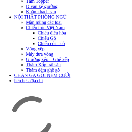
Tấm Topper
Divan kệ giường
Khăn khách sạn
NỘI THẤT PHÒNG NGỦ
Màn mùng các loại
Chiếu trúc Việt Nam
Chiếu điều hòa
Chiếu Gỗ
Chiếu cói – cỏ
Võng xếp
Máy đưa võng
Giường xếp – Ghế xếp
Thảm Xốp trải sàn
Thảm đệm ghế gỗ
CHĂN GA GỐI NỆM CƯỚI
liên hệ - địa chỉ