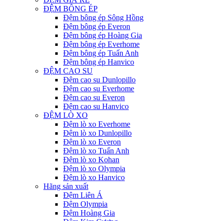
ĐỆM BÔNG ÉP
Đệm bông ép Sông Hồng
Đệm bông ép Everon
Đệm bông ép Hoàng Gia
Đệm bông ép Everhome
Đệm bông ép Tuấn Anh
Đệm bông ép Hanvico
ĐỆM CAO SU
Đệm cao su Dunlopillo
Đệm cao su Everhome
Đệm cao su Everon
Đệm cao su Hanvico
ĐỆM LÒ XO
Đệm lò xo Everhome
Đệm lò xo Dunlopillo
Đệm lò xo Everon
Đệm lò xo Tuấn Anh
Đệm lò xo Kohan
Đệm lò xo Olympia
Đệm lò xo Hanvico
Hãng sản xuất
Đệm Liên Á
Đệm Olympia
Đệm Hoàng Gia