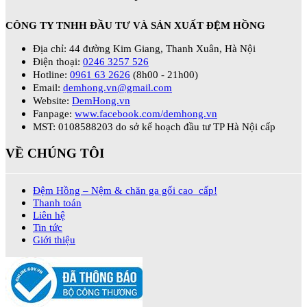
CÔNG TY TNHH ĐẦU TƯ VÀ SẢN XUẤT ĐỆM HỒNG
Địa chỉ: 44 đường Kim Giang, Thanh Xuân, Hà Nội
Điện thoại:
0246 3257 526
Hotline:
0961 63 2626
(8h00 - 21h00)
Email:
demhong.vn@gmail.com
Website:
DemHong.vn
Fanpage:
www.facebook.com/demhong.vn
MST: 0108588203 do sở kế hoạch đầu tư TP Hà Nội cấp
VỀ CHÚNG TÔI
Đệm Hồng – Nệm & chăn ga gối cao cấp!
Thanh toán
Liên hệ
Tin tức
Giới thiệu