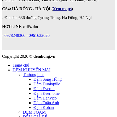
CS4: HÀ ĐÔNG - HÀ NỘI
(
Xem maps
)
- Địa chỉ: 636 đường Quang Trung, Hà Đông, Hà Nội
HOTLINE call/zalo:
-
0978248366
-
0961632626
Copyright 2026 ©
demhong.vn
Trang chủ
ĐỆM KHUYẾN MẠI
Thương hiệu
Đệm Sông Hồng
Đệm Dunlopillo
Đệm Everon
Đệm Everhome
Đệm Hanvico
Đệm Tuấn Anh
Đệm Kohan
ĐỆM FOAM
ĐỆM GIÁ RẺ