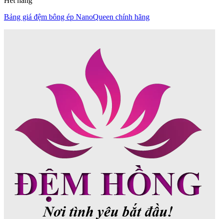
Hết hàng
Bảng giá đệm bông ép NanoQueen chính hãng