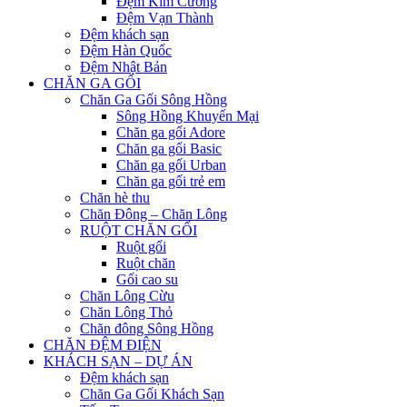
Đệm Kim Cương
Đệm Vạn Thành
Đệm khách sạn
Đệm Hàn Quốc
Đệm Nhật Bản
CHĂN GA GỐI
Chăn Ga Gối Sông Hồng
Sông Hồng Khuyến Mại
Chăn ga gối Adore
Chăn ga gối Basic
Chăn ga gối Urban
Chăn ga gối trẻ em
Chăn hè thu
Chăn Đông – Chăn Lông
RUỘT CHĂN GỐI
Ruột gối
Ruột chăn
Gối cao su
Chăn Lông Cừu
Chăn Lông Thỏ
Chăn đông Sông Hồng
CHĂN ĐỆM ĐIỆN
KHÁCH SẠN – DỰ ÁN
Đệm khách sạn
Chăn Ga Gối Khách Sạn