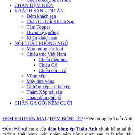
CHĂN ĐỆM ĐIỆN
KHÁCH SẠN – DỰ ÁN
Đệm khách sạn
Chăn Ga Gối Khách Sạn
Tấm Topper
Divan kệ giường
Khăn khách sạn
NỘI THẤT PHÒNG NGỦ
Màn mùng các loại
Chiếu trúc Việt Nam
Chiếu điều hòa
Chiếu Gỗ
Chiếu cói – cỏ
Võng xếp
Máy đưa võng
Giường xếp – Ghế xếp
Thảm Xốp trải sàn
Thảm đệm ghế gỗ
CHĂN GA GỐI NỆM CƯỚI
ĐỆM KHUYẾN MẠI
/
ĐỆM BÔNG ÉP
/
Đệm bông ép Tuấn Anh
Đệm Hồng!
cung cấp
đệm bông ép Tuấn Anh
chính hãng tại thị
trường Việt Nam. Sản phẩm nệm bông được sản xuất trên dây