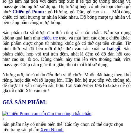
số gỗ làm hạt tròn với điểm tiếp xúc ít sẽ tạo độ thông thoáng và
massage cho người sử dụng. Thị trường hiện có nhiều loại chiếu gỗ
như:
Chiếu gỗ Pomu
; gỗ Hương, gỗ Trắc, gỗ cao su … Mỗi dòng
chiếu có mùi hương tự nhiên khác nhau. Độ bóng mượt tự nhiên và
bền càng nằm càng mượt bóng.
Sản phẩm đa số được đan thủ công rất chắc chắn. Nằm sự dụng
không quá lạnh như
chiếu tre
trúc, và mát hơn các dòng chiếu khác.
Sản phẩm được chọn từ những khúc gỗ có thớ đạt tiêu chuẩn. Từ
hình thức và độ bền mới được đưa vào sản xuất ra
hạt gỗ
. Sản
phẩm chiếu hợp với trải trên đệm, nhất là đệm có độ đàn hồi cao
như cao su, lò xo. Dùng chiếu này trải lên vừa thoáng mát, vừa
massage. Giúp cảm giác thư giãn, thoải mái khi sử dụng.
Nhưng nơi, từ cá nhân đến đơn vị tổ chức. Muốn đặt hàng theo khổ
riêng, hoặc đặt với số lượng lớn. Hãy liên hệ trực tiếp với chúng tôi
để được tư vấn chuyên sâu hơn. Call/zalo/viber 0961632626 để có
giá tốt nhất. Xin cảm ơn!
GIÁ SẢN PHẨM:
+
Sản phẩm này có nhiều biến thể. Các tùy chọn có thể được chọn
trên trang sản phẩm
Xem Nhanh