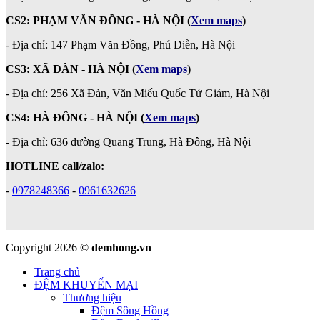
CS2: PHẠM VĂN ĐỒNG - HÀ NỘI
(
Xem maps
)
-
Địa chỉ: 147 Phạm Văn Đồng, Phú Diễn, Hà Nội
CS3: XÃ ĐÀN - HÀ NỘI (
Xem maps
)
- Địa chỉ: 256 Xã Đàn, Văn Miếu Quốc Tử Giám, Hà Nội
CS4: HÀ ĐÔNG - HÀ NỘI
(
Xem maps
)
- Địa chỉ: 636 đường Quang Trung, Hà Đông, Hà Nội
HOTLINE call/zalo:
-
0978248366
-
0961632626
Copyright 2026 ©
demhong.vn
Trang chủ
ĐỆM KHUYẾN MẠI
Thương hiệu
Đệm Sông Hồng