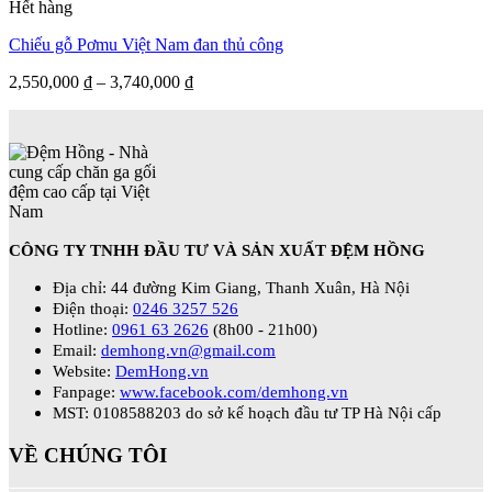
Hết hàng
Chiếu gỗ Pơmu Việt Nam đan thủ công
2,550,000
₫
–
3,740,000
₫
CÔNG TY TNHH ĐẦU TƯ VÀ SẢN XUẤT ĐỆM HỒNG
Địa chỉ: 44 đường Kim Giang, Thanh Xuân, Hà Nội
Điện thoại:
0246 3257 526
Hotline:
0961 63 2626
(8h00 - 21h00)
Email:
demhong.vn@gmail.com
Website:
DemHong.vn
Fanpage:
www.facebook.com/demhong.vn
MST: 0108588203 do sở kế hoạch đầu tư TP Hà Nội cấp
VỀ CHÚNG TÔI