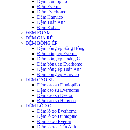
Đệm Dunlopillo
Đệm Everon
Đệm Everhome
Đệm Hanvico
Đệm Tuấn Anh
Đệm Kohan
ĐỆM FOAM
ĐỆM GIÁ RẺ
ĐỆM BÔNG ÉP
Đệm bông ép Sông Hồng
Đệm bông ép Everon
Đệm bông ép Hoàng Gia
Đệm bông ép Everhome
Đệm bông ép Tuấn Anh
Đệm bông ép Hanvico
ĐỆM CAO SU
Đệm cao su Dunlopillo
Đệm cao su Everhome
Đệm cao su Everon
Đệm cao su Hanvico
ĐỆM LÒ XO
Đệm lò xo Everhome
Đệm lò xo Dunlopillo
Đệm lò xo Everon
Đệm lò xo Tuấn Anh