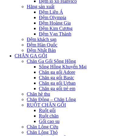
Đệm lò xo Hanvico
Hãng sản xuất
Đệm Liên Á
Đệm Olympia
Đệm Hoàng Gia
Đệm Kim Cương
Đệm Vạn Thành
Đệm khách sạn
Đệm Hàn Quốc
Đệm Nhật Bản
CHĂN GA GỐI
Chăn Ga Gối Sông Hồng
Sông Hồng Khuyến Mại
Chăn ga gối Adore
Chăn ga gối Basic
Chăn ga gối Urban
Chăn ga gối trẻ em
Chăn hè thu
Chăn Đông – Chăn Lông
RUỘT CHĂN GỐI
Ruột gối
Ruột chăn
Gối cao su
Chăn Lông Cừu
Chăn Lông Thỏ