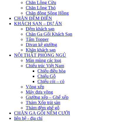
Chăn Lông Cừu
Chăn Lông Thỏ
Chăn đông Sông Hồng
CHĂN ĐỆM ĐIỆN
KHÁCH SẠN – DỰ ÁN
Đệm khách sạn
Chăn Ga Gối Khách Sạn
Tấm Topper
Divan kệ giường
Khăn khách sạn
NỘI THẤT PHÒNG NGỦ
Màn mùng các loại
Chiếu trúc Việt Nam
Chiếu điều hòa
Chiếu Gỗ
Chiếu cói – cỏ
Võng xếp
Máy đưa võng
Giường xếp – Ghế xếp
Thảm Xốp trải sàn
Thảm đệm ghế gỗ
CHĂN GA GỐI NỆM CƯỚI
liên hệ - địa chỉ