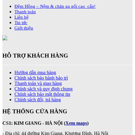
Đệm Hồng – Nệm & chăn ga gối cao cấp!
Thanh toán
Liên hệ
Tin tức
Giới thiệu
HỖ TRỢ KHÁCH HÀNG
Hướng dẫn mua hàng
Chính sách bảo hành bảo trì
Thanh toán và giao hàng
Chính sách và quy định chung
Chính sách bảo mật thông tin
Chính sách đổi, trả hàng
HỆ THỐNG CỬA HÀNG
CS1: KIM GIANG - HÀ NỘI
(
Xem maps
)
- Địa chỉ: 44 đường Kim Giang, Khương Đình, Hà Nội