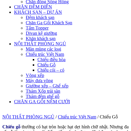
Chăn đông Sông Hồng
CHĂN ĐỆM ĐIỆN
KHÁCH SẠN – DỰ ÁN
Đệm khách sạn
Chăn Ga Gối Khách Sạn
Tấm Topper
Divan kệ giường
Khăn khách sạn
NỘI THẤT PHÒNG NGỦ
Màn mùng các loại
Chiếu trúc Việt Nam
Chiếu điều hòa
Chiếu Gỗ
Chiếu cói – cỏ
Võng xếp
Máy đưa võng
Giường xếp – Ghế xếp
Thảm Xốp trải sàn
Thảm đệm ghế gỗ
CHĂN GA GỐI NỆM CƯỚI
NỘI THẤT PHÒNG NGỦ
/
Chiếu trúc Việt Nam
/
Chiếu Gỗ
Chiếu gỗ
thường có hạt tròn hoặc hạt dẹt hình chữ nhật. Nhưng đa