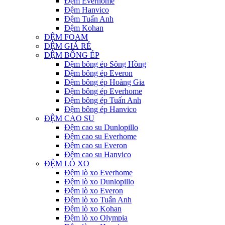
Đệm Everhome
Đệm Hanvico
Đệm Tuấn Anh
Đệm Kohan
ĐỆM FOAM
ĐỆM GIÁ RẺ
ĐỆM BÔNG ÉP
Đệm bông ép Sông Hồng
Đệm bông ép Everon
Đệm bông ép Hoàng Gia
Đệm bông ép Everhome
Đệm bông ép Tuấn Anh
Đệm bông ép Hanvico
ĐỆM CAO SU
Đệm cao su Dunlopillo
Đệm cao su Everhome
Đệm cao su Everon
Đệm cao su Hanvico
ĐỆM LÒ XO
Đệm lò xo Everhome
Đệm lò xo Dunlopillo
Đệm lò xo Everon
Đệm lò xo Tuấn Anh
Đệm lò xo Kohan
Đệm lò xo Olympia