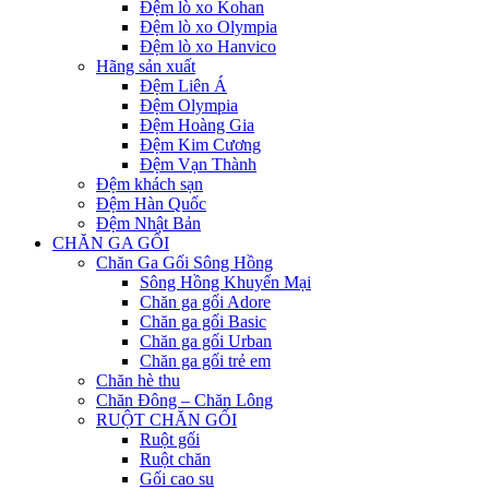
Đệm lò xo Kohan
Đệm lò xo Olympia
Đệm lò xo Hanvico
Hãng sản xuất
Đệm Liên Á
Đệm Olympia
Đệm Hoàng Gia
Đệm Kim Cương
Đệm Vạn Thành
Đệm khách sạn
Đệm Hàn Quốc
Đệm Nhật Bản
CHĂN GA GỐI
Chăn Ga Gối Sông Hồng
Sông Hồng Khuyến Mại
Chăn ga gối Adore
Chăn ga gối Basic
Chăn ga gối Urban
Chăn ga gối trẻ em
Chăn hè thu
Chăn Đông – Chăn Lông
RUỘT CHĂN GỐI
Ruột gối
Ruột chăn
Gối cao su