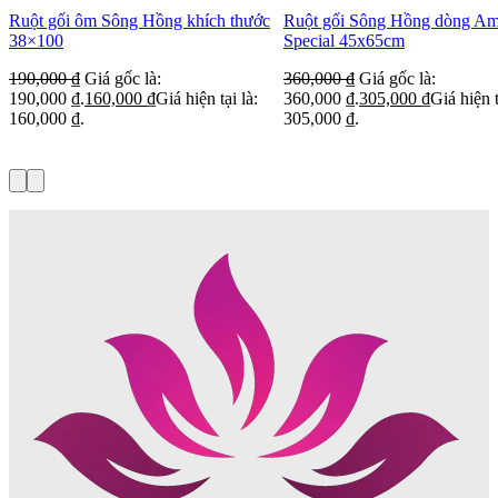
Ruột gối ôm Sông Hồng khích thước
Ruột gối Sông Hồng dòng Am
38×100
Special 45x65cm
190,000
₫
Giá gốc là:
360,000
₫
Giá gốc là:
190,000 ₫.
160,000
₫
Giá hiện tại là:
360,000 ₫.
305,000
₫
Giá hiện t
160,000 ₫.
305,000 ₫.