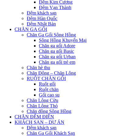
Đệm Kim Cương
Đệm Vạn Thành
Đệm khách sạn
Đệm Hàn Quốc
Đệm Nhật Bản
CHĂN GA GỐI
Chăn Ga Gối Sông Hồng
Sông Hồng Khuyến Mại
Chăn ga gối Adore
Chăn ga gối Basic
Chăn ga gối Urban
Chăn ga gối trẻ em
Chăn hè thu
Chăn Đông – Chăn Lông
RUỘT CHĂN GỐI
Ruột gối
Ruột chăn
Gối cao su
Chăn Lông Cừu
Chăn Lông Thỏ
Chăn đông Sông Hồng
CHĂN ĐỆM ĐIỆN
KHÁCH SẠN – DỰ ÁN
Đệm khách sạn
Chăn Ga Gối Khách Sạn