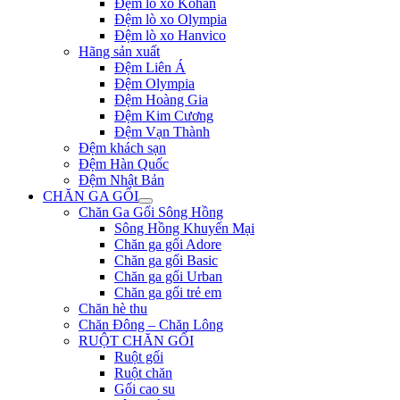
Đệm lò xo Kohan
Đệm lò xo Olympia
Đệm lò xo Hanvico
Hãng sản xuất
Đệm Liên Á
Đệm Olympia
Đệm Hoàng Gia
Đệm Kim Cương
Đệm Vạn Thành
Đệm khách sạn
Đệm Hàn Quốc
Đệm Nhật Bản
CHĂN GA GỐI
Chăn Ga Gối Sông Hồng
Sông Hồng Khuyến Mại
Chăn ga gối Adore
Chăn ga gối Basic
Chăn ga gối Urban
Chăn ga gối trẻ em
Chăn hè thu
Chăn Đông – Chăn Lông
RUỘT CHĂN GỐI
Ruột gối
Ruột chăn
Gối cao su