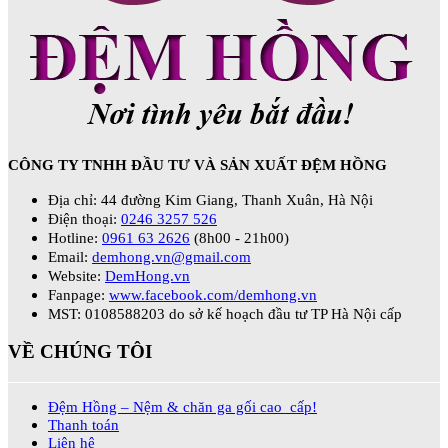
CÔNG TY TNHH ĐẦU TƯ VÀ SẢN XUẤT ĐỆM HỒNG
Địa chỉ: 44 đường Kim Giang, Thanh Xuân, Hà Nội
Điện thoại:
0246 3257 526
Hotline:
0961 63 2626
(8h00 - 21h00)
Email:
demhong.vn@gmail.com
Website:
DemHong.vn
Fanpage:
www.facebook.com/demhong.vn
MST: 0108588203 do sở kế hoạch đầu tư TP Hà Nội cấp
VỀ CHÚNG TÔI
Đệm Hồng – Nệm & chăn ga gối cao cấp!
Thanh toán
Liên hệ