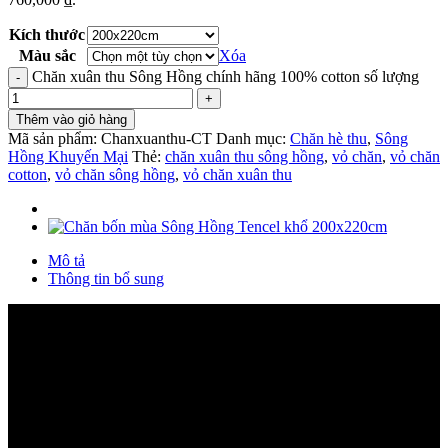
Kích thước
Màu sắc
Xóa
Chăn xuân thu Sông Hồng chính hãng 100% cotton số lượng
Thêm vào giỏ hàng
Mã sản phẩm:
Chanxuanthu-CT
Danh mục:
Chăn hè thu
,
Sông
Hồng Khuyến Mại
Thẻ:
chăn xuân thu sông hồng
,
vỏ chăn
,
vỏ chăn
cotton
,
vỏ chăn sông hồng
,
vỏ chăn xuân thu
Mô tả
Thông tin bổ sung