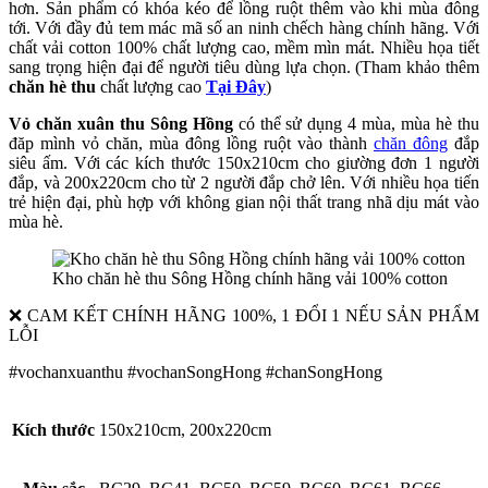
hơn. Sản phẩm có khóa kéo để lồng ruột thêm vào khi mùa đông
tới. Với đầy đủ tem mác mã số an ninh chếch hàng chính hãng. Với
chất vải cotton 100% chất lượng cao, mềm mìn mát. Nhiều họa tiết
sang trọng hiện đại để người tiêu dùng lựa chọn. (Tham khảo thêm
chăn hè thu
chất lượng cao
Tại Đây
)
Vỏ chăn xuân thu Sông Hồng
có thể sử dụng 4 mùa, mùa hè thu
đăp mình vỏ chăn, mùa đông lồng ruột vào thành
chăn đông
đắp
siêu ấm. Với các kích thước 150x210cm cho giường đơn 1 người
đắp, và 200x220cm cho từ 2 người đắp chở lên. Với nhiều họa tiến
trẻ hiện đại, phù hợp với không gian nội thất trang nhã dịu mát vào
mùa hè.
Kho chăn hè thu Sông Hồng chính hãng vải 100% cotton
❌ CAM KẾT CHÍNH HÃNG 100%, 1 ĐỔI 1 NẾU SẢN PHẨM
LỖI
#vochanxuanthu #vochanSongHong #chanSongHong
Kích thước
150x210cm, 200x220cm