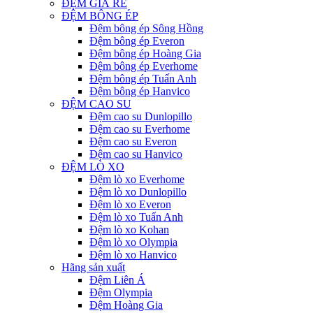
ĐỆM GIÁ RẺ
ĐỆM BÔNG ÉP
Đệm bông ép Sông Hồng
Đệm bông ép Everon
Đệm bông ép Hoàng Gia
Đệm bông ép Everhome
Đệm bông ép Tuấn Anh
Đệm bông ép Hanvico
ĐỆM CAO SU
Đệm cao su Dunlopillo
Đệm cao su Everhome
Đệm cao su Everon
Đệm cao su Hanvico
ĐỆM LÒ XO
Đệm lò xo Everhome
Đệm lò xo Dunlopillo
Đệm lò xo Everon
Đệm lò xo Tuấn Anh
Đệm lò xo Kohan
Đệm lò xo Olympia
Đệm lò xo Hanvico
Hãng sản xuất
Đệm Liên Á
Đệm Olympia
Đệm Hoàng Gia