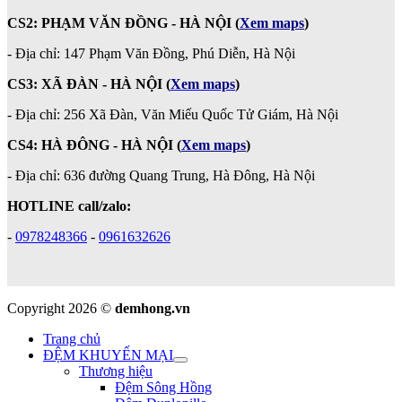
CS2: PHẠM VĂN ĐỒNG - HÀ NỘI
(
Xem maps
)
-
Địa chỉ: 147 Phạm Văn Đồng, Phú Diễn, Hà Nội
CS3: XÃ ĐÀN - HÀ NỘI (
Xem maps
)
- Địa chỉ: 256 Xã Đàn, Văn Miếu Quốc Tử Giám, Hà Nội
CS4: HÀ ĐÔNG - HÀ NỘI
(
Xem maps
)
- Địa chỉ: 636 đường Quang Trung, Hà Đông, Hà Nội
HOTLINE call/zalo:
-
0978248366
-
0961632626
Copyright 2026 ©
demhong.vn
Trang chủ
ĐỆM KHUYẾN MẠI
Thương hiệu
Đệm Sông Hồng