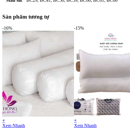
Màu sắc
BC29, BC41, BC50, BC59, BC60, BC61, BC66
Sản phẩm tương tự
-16%
-15%
+
+
Xem Nhanh
Xem Nhanh