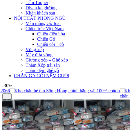
Tấm Topper
Divan kệ giường
Khăn khách sạn
NỘI THẤT PHÒNG NGỦ
Màn mùng các loại
Chiếu trúc Việt Nam
Chiếu điều hòa
Chiếu Gỗ
Chiếu cói – cỏ
Võng xếp
Máy đưa võng
Giường xếp – Ghế xếp
Thảm Xốp trải sàn
Thảm đệm ghế gỗ
CHĂN GA GỐI NỆM CƯỚI
-30%