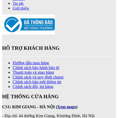
Tin tức
Giới thiệu
HỖ TRỢ KHÁCH HÀNG
Hướng dẫn mua hàng
Chính sách bảo hành bảo trì
Thanh toán và giao hàng
Chính sách và quy định chung
Chính sách bảo mật thông tin
Chính sách đổi, trả hàng
HỆ THỐNG CỬA HÀNG
CS1: KIM GIANG - HÀ NỘI
(
Xem maps
)
- Địa chỉ: 44 đường Kim Giang, Khương Đình, Hà Nội