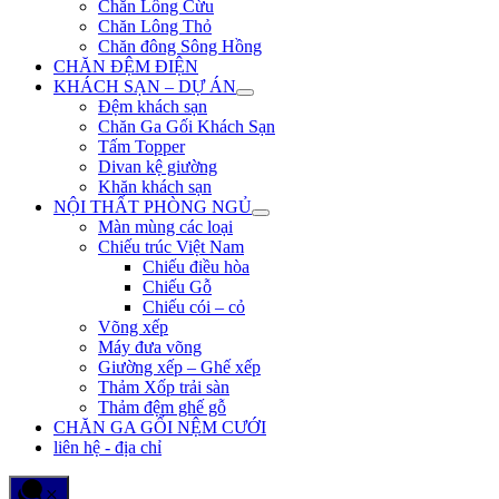
Chăn Lông Cừu
Chăn Lông Thỏ
Chăn đông Sông Hồng
CHĂN ĐỆM ĐIỆN
KHÁCH SẠN – DỰ ÁN
Đệm khách sạn
Chăn Ga Gối Khách Sạn
Tấm Topper
Divan kệ giường
Khăn khách sạn
NỘI THẤT PHÒNG NGỦ
Màn mùng các loại
Chiếu trúc Việt Nam
Chiếu điều hòa
Chiếu Gỗ
Chiếu cói – cỏ
Võng xếp
Máy đưa võng
Giường xếp – Ghế xếp
Thảm Xốp trải sàn
Thảm đệm ghế gỗ
CHĂN GA GỐI NỆM CƯỚI
liên hệ - địa chỉ