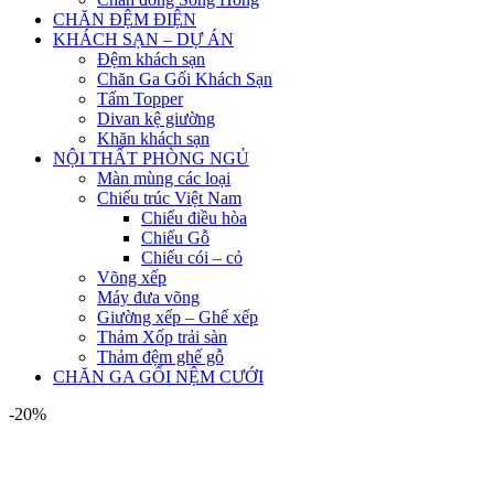
CHĂN ĐỆM ĐIỆN
KHÁCH SẠN – DỰ ÁN
Đệm khách sạn
Chăn Ga Gối Khách Sạn
Tấm Topper
Divan kệ giường
Khăn khách sạn
NỘI THẤT PHÒNG NGỦ
Màn mùng các loại
Chiếu trúc Việt Nam
Chiếu điều hòa
Chiếu Gỗ
Chiếu cói – cỏ
Võng xếp
Máy đưa võng
Giường xếp – Ghế xếp
Thảm Xốp trải sàn
Thảm đệm ghế gỗ
CHĂN GA GỐI NỆM CƯỚI
-20%