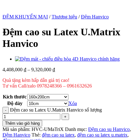
ĐỆM KHUYẾN MẠI
/
Thương hiệu
/
Đệm Hanvico
Đệm cao su Latex U.Matrix
Hanvico
4,408,000
₫
–
9,320,000
₫
Quà tặng kèm hấp dẫn giá trị cao!
Tư vấn Call/zalo 0978248366 – 0961632626
Kích thước
Độ dày
Xóa
Đệm cao su Latex U.Matrix Hanvico số lượng
Thêm vào giỏ hàng
Mã sản phẩm:
HVC-UMaTriX
Danh mục:
Đệm cao su Hanvico
,
Đệm Hanvico
Thẻ:
đệm cao su latex
,
đệm cao su latex u.matrix
,