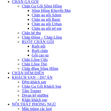
CHĂN GA GỐI
Chăn Ga Gối Sông Hồng
Sông Hồng Khuyến Mại
Chăn ga gối Adore
Chăn ga gối Basic
Chăn ga gối Urban
Chăn ga gối trẻ em
Chăn hè thu
Chăn Đông – Chăn Lông
RUỘT CHĂN GỐI
Ruột gối
Ruột chăn
Gối cao su
Chăn Lông Cừu
Chăn Lông Thỏ
Chăn đông Sông Hồng
CHĂN ĐỆM ĐIỆN
KHÁCH SẠN – DỰ ÁN
Đệm khách sạn
Chăn Ga Gối Khách Sạn
Tấm Topper
Divan kệ giường
Khăn khách sạn
NỘI THẤT PHÒNG NGỦ
Màn mùng các loại