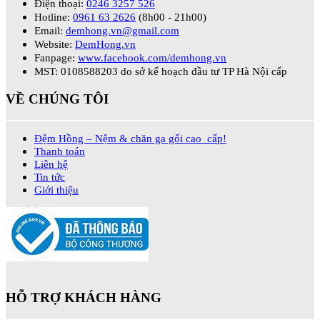
Điện thoại:
0246 3257 526
Hotline:
0961 63 2626
(8h00 - 21h00)
Email:
demhong.vn@gmail.com
Website:
DemHong.vn
Fanpage:
www.facebook.com/demhong.vn
MST: 0108588203 do sở kế hoạch đầu tư TP Hà Nội cấp
VỀ CHÚNG TÔI
Đệm Hồng – Nệm & chăn ga gối cao cấp!
Thanh toán
Liên hệ
Tin tức
Giới thiệu
HỖ TRỢ KHÁCH HÀNG