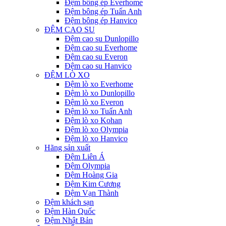
Đệm bông ép Everhome
Đệm bông ép Tuấn Anh
Đệm bông ép Hanvico
ĐỆM CAO SU
Đệm cao su Dunlopillo
Đệm cao su Everhome
Đệm cao su Everon
Đệm cao su Hanvico
ĐỆM LÒ XO
Đệm lò xo Everhome
Đệm lò xo Dunlopillo
Đệm lò xo Everon
Đệm lò xo Tuấn Anh
Đệm lò xo Kohan
Đệm lò xo Olympia
Đệm lò xo Hanvico
Hãng sản xuất
Đệm Liên Á
Đệm Olympia
Đệm Hoàng Gia
Đệm Kim Cương
Đệm Vạn Thành
Đệm khách sạn
Đệm Hàn Quốc
Đệm Nhật Bản