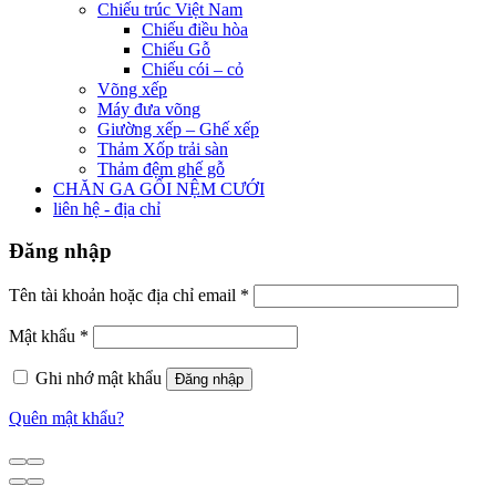
Chiếu trúc Việt Nam
Chiếu điều hòa
Chiếu Gỗ
Chiếu cói – cỏ
Võng xếp
Máy đưa võng
Giường xếp – Ghế xếp
Thảm Xốp trải sàn
Thảm đệm ghế gỗ
CHĂN GA GỐI NỆM CƯỚI
liên hệ - địa chỉ
Đăng nhập
Tên tài khoản hoặc địa chỉ email
*
Mật khẩu
*
Ghi nhớ mật khẩu
Đăng nhập
Quên mật khẩu?