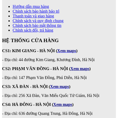
Hướng dẫn mua hàng
Chính sách bảo hành bảo trì
Thanh toán và giao hàng
Chính sách và quy định chung
Chính sách bảo mật thông tin
Chính sách đổi, trả hàng
HỆ THỐNG CỬA HÀNG
CS1: KIM GIANG - HÀ NỘI
(
Xem maps
)
- Địa chỉ: 44 đường Kim Giang, Khương Đình, Hà Nội
CS2: PHẠM VĂN ĐỒNG - HÀ NỘI
(
Xem maps
)
-
Địa chỉ: 147 Phạm Văn Đồng, Phú Diễn, Hà Nội
CS3: XÃ ĐÀN - HÀ NỘI (
Xem maps
)
- Địa chỉ: 256 Xã Đàn, Văn Miếu Quốc Tử Giám, Hà Nội
CS4: HÀ ĐÔNG - HÀ NỘI
(
Xem maps
)
- Địa chỉ: 636 đường Quang Trung, Hà Đông, Hà Nội