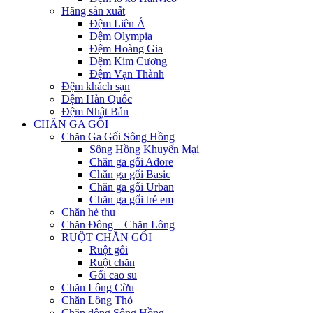
Hãng sản xuất
Đệm Liên Á
Đệm Olympia
Đệm Hoàng Gia
Đệm Kim Cương
Đệm Vạn Thành
Đệm khách sạn
Đệm Hàn Quốc
Đệm Nhật Bản
CHĂN GA GỐI
Chăn Ga Gối Sông Hồng
Sông Hồng Khuyến Mại
Chăn ga gối Adore
Chăn ga gối Basic
Chăn ga gối Urban
Chăn ga gối trẻ em
Chăn hè thu
Chăn Đông – Chăn Lông
RUỘT CHĂN GỐI
Ruột gối
Ruột chăn
Gối cao su
Chăn Lông Cừu
Chăn Lông Thỏ
Chăn đông Sông Hồng