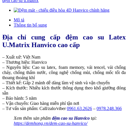
đệm cao su u.matrix
Mô tả
Thông tin bổ sung
Địa chỉ cung cấp đệm cao su Latex
U.Matrix Hanvico cao cấp
– Xuất xứ: Việt Nam
– Thương hiệu: Hanvico
– Nguyên liệu: Cao su latex, foam memory, vải tencel, vải chống
cháy, chống thấm nước, công nghệ chống mùi, chống mốc tối đa
thoang thoáng khí
– Thiết kế: Gấp 2 mảnh dễ dàng làm vệ sinh và vận chuyển
– Kích thước: Nhiều kích thước thông dụng theo khổ giường đóng
sẵn
– Bảo hành: 5 năm
– Vận chuyển: Giao hàng miễn phí tận nơi
– Tư vấn sản phẩm: Call/zalo/viber
0961.63.2626
–
0978.248.366
Xem thêm sản phẩm
đệm cao su Hanvico
tại:
https://demhong.vn/dem-cao-su-hanvico/