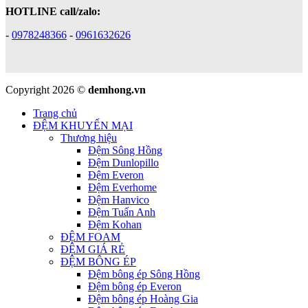
HOTLINE call/zalo:
-
0978248366
-
0961632626
Copyright 2026 ©
demhong.vn
Trang chủ
ĐỆM KHUYẾN MẠI
Thương hiệu
Đệm Sông Hồng
Đệm Dunlopillo
Đệm Everon
Đệm Everhome
Đệm Hanvico
Đệm Tuấn Anh
Đệm Kohan
ĐỆM FOAM
ĐỆM GIÁ RẺ
ĐỆM BÔNG ÉP
Đệm bông ép Sông Hồng
Đệm bông ép Everon
Đệm bông ép Hoàng Gia