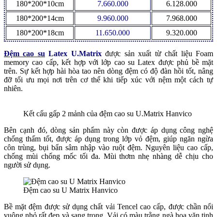
180*200*10cm
7.660.000
6.128.000
180*200*14cm
9.960.000
7.968.000
180*200*18cm
11.650.000
9.320.000
Đệm cao su
Latex U.Matrix
được sản xuất từ chất liệu Foam
memory cao cấp, kết hợp với lớp cao su Latex được phủ bề mặt
trên. Sự kết hợp hài hòa tao nên dòng đệm có độ đàn hồi tốt, nâng
đỡ tối ưu mọi nơi trên cơ thể khi tiếp xúc với nệm một cách tự
nhiên.
Kết cấu gấp 2 mảnh của đệm cao su U.Matrix Hanvico
Bên cạnh đó, dòng sản phẩm này còn được áp dụng công nghệ
chống thấm tốt, được áp dụng trong lớp vỏ đệm, giúp ngăn ngừa
côn trùng, bụi bẩn sâm nhập vào ruột đệm. Nguyên liệu cao cấp,
chống mùi chống mốc tối đa. Mùi thơm nhẹ nhàng dễ chịu cho
người sử dụng.
Đệm cao su U Matrix Hanvico
Bề mặt đệm được sử dụng chất vải Tencel cao cấp, được chần nổi
vuông nhỏ rất đẹp và sang trọng. Vải có màu trằng ngà hoa văn tinh