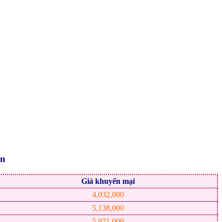
ộn
Giá khuyến mại
4,032,000
5,138,000
5,971,000