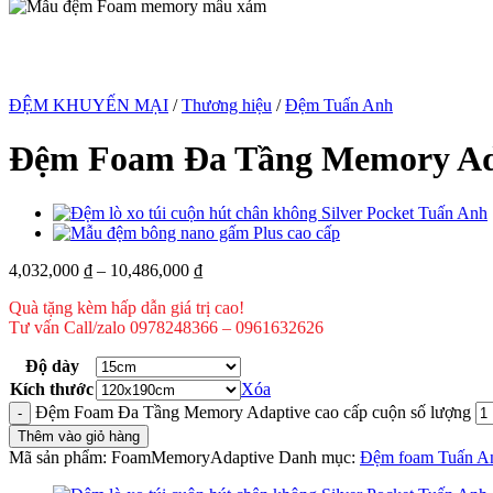
ĐỆM KHUYẾN MẠI
/
Thương hiệu
/
Đệm Tuấn Anh
Đệm Foam Đa Tầng Memory Ada
4,032,000
₫
–
10,486,000
₫
Quà tặng kèm hấp dẫn giá trị cao!
Tư vấn Call/zalo 0978248366 – 0961632626
Độ dày
Kích thước
Xóa
Đệm Foam Đa Tầng Memory Adaptive cao cấp cuộn số lượng
Thêm vào giỏ hàng
Mã sản phẩm:
FoamMemoryAdaptive
Danh mục:
Đệm foam Tuấn A