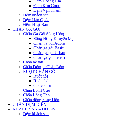
Đệm Hoàng Gia
Đệm Kim Cương
Đệm Vạn Thành
Đệm khách sạn
Đệm Hàn Quốc
Đệm Nhật Bản
CHĂN GA GỐI
Chăn Ga Gối Sông Hồng
Sông Hồng Khuyến Mại
Chăn ga gối Adore
Chăn ga gối Basic
Chăn ga gối Urban
Chăn ga gối trẻ em
Chăn hè thu
Chăn Đông – Chăn Lông
RUỘT CHĂN GỐI
Ruột gối
Ruột chăn
Gối cao su
Chăn Lông Cừu
Chăn Lông Thỏ
Chăn đông Sông Hồng
CHĂN ĐỆM ĐIỆN
KHÁCH SẠN – DỰ ÁN
Đệm khách sạn