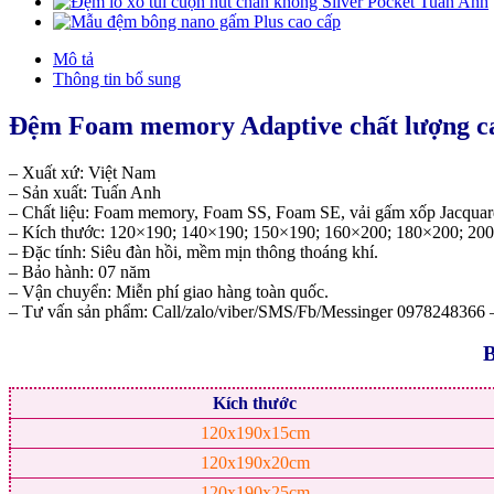
Mô tả
Thông tin bổ sung
Đệm Foam memory Adaptive chất lượng c
– Xuất xứ: Việt Nam
– Sản xuất: Tuấn Anh
– Chất liệu: Foam memory, Foam SS, Foam SE, vải gấm xốp Jacquard
– Kích thước: 120×190; 140×190; 150×190; 160×200; 180×200; 200
– Đặc tính: Siêu đàn hồi, mềm mịn thông thoáng khí.
– Bảo hành: 07 năm
– Vận chuyển: Miễn phí giao hàng toàn quốc.
– Tư vấn sản phẩm: Call/zalo/viber/SMS/Fb/Messinger 0978248366
B
Kích thước
120x190x15cm
120x190x20cm
120x190x25cm