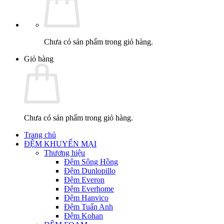
Chưa có sản phẩm trong giỏ hàng.
Giỏ hàng
Chưa có sản phẩm trong giỏ hàng.
Trang chủ
ĐỆM KHUYẾN MẠI
Thương hiệu
Đệm Sông Hồng
Đệm Dunlopillo
Đệm Everon
Đệm Everhome
Đệm Hanvico
Đệm Tuấn Anh
Đệm Kohan