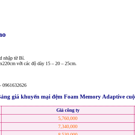
ao
 nhập từ Bỉ.
x220cm với các độ dày 15 – 20 – 25cm.
 – 0961632626
ảng giá khuyến mại đệm Foam Memory Adaptive cu
Giá công ty
5,760,000
7,340,000
8,530,000