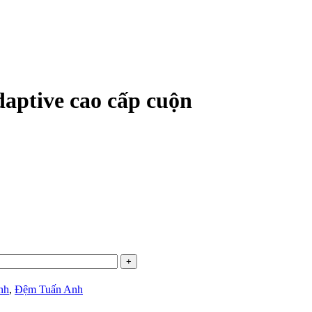
ptive cao cấp cuộn
nh
,
Đệm Tuấn Anh