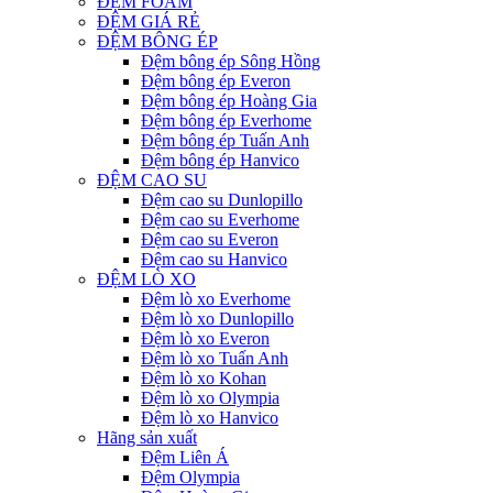
ĐỆM FOAM
ĐỆM GIÁ RẺ
ĐỆM BÔNG ÉP
Đệm bông ép Sông Hồng
Đệm bông ép Everon
Đệm bông ép Hoàng Gia
Đệm bông ép Everhome
Đệm bông ép Tuấn Anh
Đệm bông ép Hanvico
ĐỆM CAO SU
Đệm cao su Dunlopillo
Đệm cao su Everhome
Đệm cao su Everon
Đệm cao su Hanvico
ĐỆM LÒ XO
Đệm lò xo Everhome
Đệm lò xo Dunlopillo
Đệm lò xo Everon
Đệm lò xo Tuấn Anh
Đệm lò xo Kohan
Đệm lò xo Olympia
Đệm lò xo Hanvico
Hãng sản xuất
Đệm Liên Á
Đệm Olympia