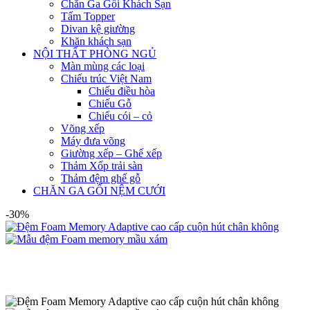
Chăn Ga Gối Khách Sạn
Tấm Topper
Divan kệ giường
Khăn khách sạn
NỘI THẤT PHÒNG NGỦ
Màn mùng các loại
Chiếu trúc Việt Nam
Chiếu điều hòa
Chiếu Gỗ
Chiếu cói – cỏ
Võng xếp
Máy đưa võng
Giường xếp – Ghế xếp
Thảm Xốp trải sàn
Thảm đệm ghế gỗ
CHĂN GA GỐI NỆM CƯỚI
-30%