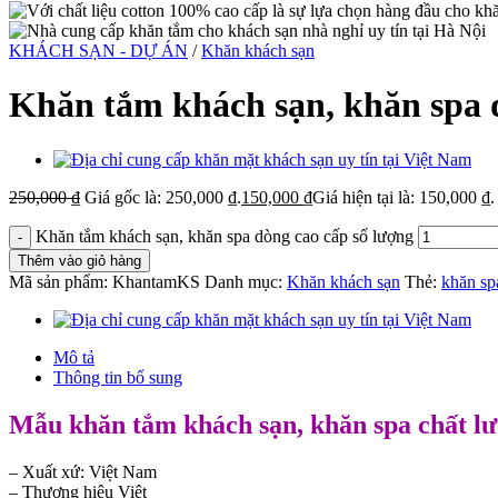
KHÁCH SẠN - DỰ ÁN
/
Khăn khách sạn
Khăn tắm khách sạn, khăn spa 
250,000
₫
Giá gốc là: 250,000 ₫.
150,000
₫
Giá hiện tại là: 150,000 ₫.
Khăn tắm khách sạn, khăn spa dòng cao cấp số lượng
Thêm vào giỏ hàng
Mã sản phẩm:
KhantamKS
Danh mục:
Khăn khách sạn
Thẻ:
khăn sp
Mô tả
Thông tin bổ sung
Mẫu khăn tắm khách sạn, khăn spa chất l
– Xuất xứ: Việt Nam
– Thương hiệu Việt