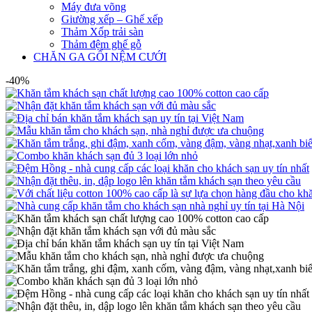
Máy đưa võng
Giường xếp – Ghế xếp
Thảm Xốp trải sàn
Thảm đệm ghế gỗ
CHĂN GA GỐI NỆM CƯỚI
-40%