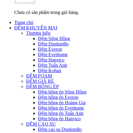
Chưa có sản phẩm trong giỏ hàng.
Trang chủ
ĐỆM KHUYẾN MẠI
Thương hiệu
Đệm Sông Hồng
Đệm Dunlopillo
Đệm Everon
Đệm Everhome
Đệm Hanvico
Đệm Tuấn Anh
Đệm Kohan
ĐỆM FOAM
ĐỆM GIÁ RẺ
ĐỆM BÔNG ÉP
Đệm bông ép Sông Hồng
Đệm bông ép Everon
Đệm bông ép Hoàng Gia
Đệm bông ép Everhome
Đệm bông ép Tuấn Anh
Đệm bông ép Hanvico
ĐỆM CAO SU
Đệm cao su Dunlopillo