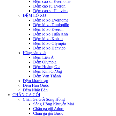
Đệm cao su Everhome
Đệm cao su Everon
Đệm cao su Hanvico
ĐỆM LÒ XO
Đệm lò xo Everhome
Đệm lò xo Dunlopillo
Đệm lò xo Everon
Đệm lò xo Tuấn Anh
Đệm lò xo Kohan
Đệm lò xo Olympia
Đệm lò xo Hanvico
Hãng sản xuất
Đệm Liên Á
Đệm Olympia
Đệm Hoàng Gia
Đệm Kim Cương
Đệm Vạn Thành
Đệm khách sạn
Đệm Hàn Quốc
Đệm Nhật Bản
CHĂN GA GỐI
Chăn Ga Gối Sông Hồng
Sông Hồng Khuyến Mại
Chăn ga gối Adore
Chăn ga gối Basic