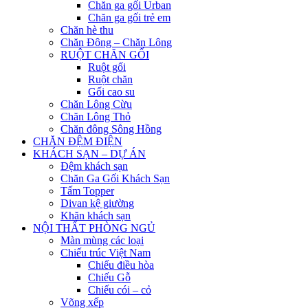
Chăn ga gối Urban
Chăn ga gối trẻ em
Chăn hè thu
Chăn Đông – Chăn Lông
RUỘT CHĂN GỐI
Ruột gối
Ruột chăn
Gối cao su
Chăn Lông Cừu
Chăn Lông Thỏ
Chăn đông Sông Hồng
CHĂN ĐỆM ĐIỆN
KHÁCH SẠN – DỰ ÁN
Đệm khách sạn
Chăn Ga Gối Khách Sạn
Tấm Topper
Divan kệ giường
Khăn khách sạn
NỘI THẤT PHÒNG NGỦ
Màn mùng các loại
Chiếu trúc Việt Nam
Chiếu điều hòa
Chiếu Gỗ
Chiếu cói – cỏ
Võng xếp