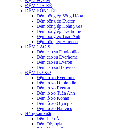
ĐỆM FOAM
ĐỆM GIÁ RẺ
ĐỆM BÔNG ÉP
Đệm bông ép Sông Hồng
Đệm bông ép Everon
Đệm bông ép Hoàng Gia
Đệm bông ép Everhome
Đệm bông ép Tuấn Anh
Đệm bông ép Hanvico
ĐỆM CAO SU
Đệm cao su Dunlopillo
Đệm cao su Everhome
Đệm cao su Everon
Đệm cao su Hanvico
ĐỆM LÒ XO
Đệm lò xo Everhome
Đệm lò xo Dunlopillo
Đệm lò xo Everon
Đệm lò xo Tuấn Anh
Đệm lò xo Kohan
Đệm lò xo Olympia
Đệm lò xo Hanvico
Hãng sản xuất
Đệm Liên Á
Đệm Olympia