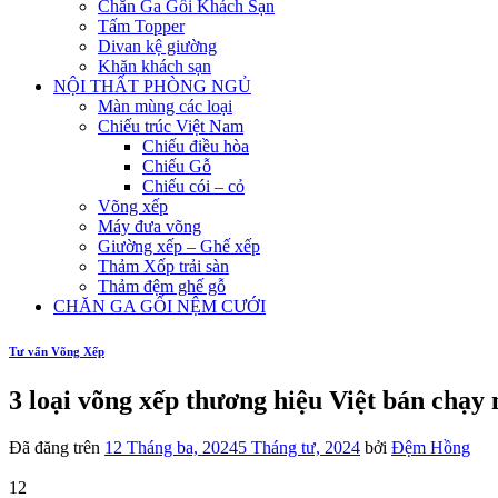
Chăn Ga Gối Khách Sạn
Tấm Topper
Divan kệ giường
Khăn khách sạn
NỘI THẤT PHÒNG NGỦ
Màn mùng các loại
Chiếu trúc Việt Nam
Chiếu điều hòa
Chiếu Gỗ
Chiếu cói – cỏ
Võng xếp
Máy đưa võng
Giường xếp – Ghế xếp
Thảm Xốp trải sàn
Thảm đệm ghế gỗ
CHĂN GA GỐI NỆM CƯỚI
Tư vấn Võng Xếp
3 loại võng xếp thương hiệu Việt bán chạy
Đã đăng trên
12 Tháng ba, 2024
5 Tháng tư, 2024
bởi
Đệm Hồng
12