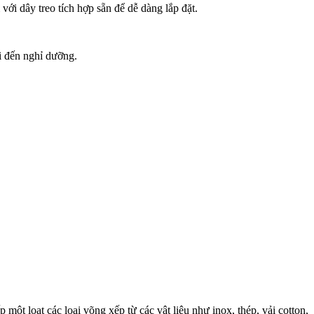
ới dây treo tích hợp sẵn để dễ dàng lắp đặt.
i đến nghỉ dưỡng.
ột loạt các loại võng xếp từ các vật liệu như inox, thép, vải cotton,