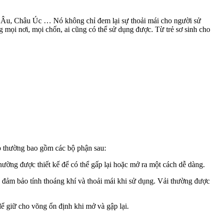
âu Âu, Châu Úc … Nó không chỉ đem lại sự thoải mái cho người sử
ng mọi nơi, mọi chốn, ai cũng có thể sử dụng được. Từ trẻ sơ sinh cho
ếp thường bao gồm các bộ phận sau:
ường được thiết kế để có thể gấp lại hoặc mở ra một cách dễ dàng.
ể đảm bảo tính thoáng khí và thoải mái khi sử dụng. Vải thường được
ể giữ cho võng ổn định khi mở và gập lại.