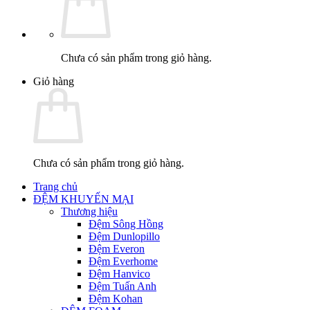
Chưa có sản phẩm trong giỏ hàng.
Giỏ hàng
Chưa có sản phẩm trong giỏ hàng.
Trang chủ
ĐỆM KHUYẾN MẠI
Thương hiệu
Đệm Sông Hồng
Đệm Dunlopillo
Đệm Everon
Đệm Everhome
Đệm Hanvico
Đệm Tuấn Anh
Đệm Kohan