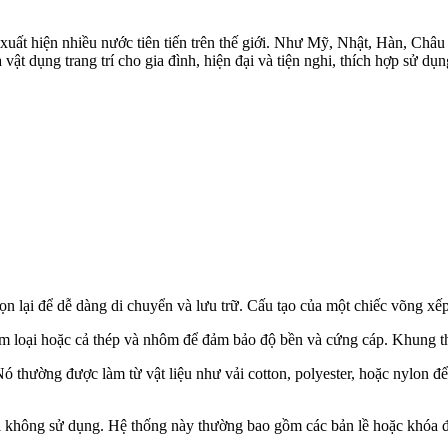
 xuất hiện nhiều nước tiên tiến trên thế giới. Như Mỹ, Nhật, Hàn, Ch
ật dụng trang trí cho gia đình, hiện đại và tiện nghi, thích hợp sử dụ
gọn lại để dễ dàng di chuyển và lưu trữ. Cấu tạo của một chiếc võng x
im loại hoặc cả thép và nhôm để đảm bảo độ bền và cứng cáp. Khung th
 thường được làm từ vật liệu như vải cotton, polyester, hoặc nylon đ
i không sử dụng. Hệ thống này thường bao gồm các bản lề hoặc khóa đ