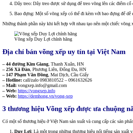
Dây treo: Dây treo được sử dụng để treo võng lên các điểm cố đ
Bao đựng: Một số võng xếp có thể đi kèm với bao đựng để dễ 
Những thành phần này khi kết hợp với nhau tạo nên một chiếc võng xế
Võng xếp Duy Lợi chính hãng
Địa chỉ bán võng xếp uy tín tại Việt Nam
–
44 đường Kim Giang
, Thanh Xuân, HN
–
256 Xã Đàn
, Phương Liên, Đống Đa, HN
–
147 Phạm Văn Đồng
, Mai Dịch, Cầu Giấy
– Hotline:
call/zalo 0983810522 – 0961632626
– Mail:
vongxep.info@gmail.com
– Web:
https://vongxep.info
– Web:
https://demhong.vn/vong-xep
3 thương hiệu Võng xếp được ưa chuộng n
Có một số thương hiệu ở Việt Nam sản xuất và cung cấp các sản phẩm
Duy Lợi
: Là một trong những thương hiệu nổi tiếng sản xuất v