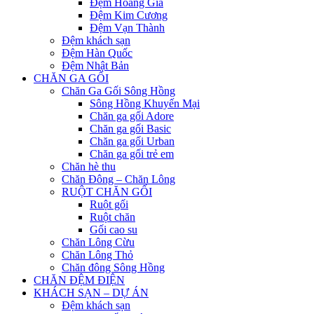
Đệm Hoàng Gia
Đệm Kim Cương
Đệm Vạn Thành
Đệm khách sạn
Đệm Hàn Quốc
Đệm Nhật Bản
CHĂN GA GỐI
Chăn Ga Gối Sông Hồng
Sông Hồng Khuyến Mại
Chăn ga gối Adore
Chăn ga gối Basic
Chăn ga gối Urban
Chăn ga gối trẻ em
Chăn hè thu
Chăn Đông – Chăn Lông
RUỘT CHĂN GỐI
Ruột gối
Ruột chăn
Gối cao su
Chăn Lông Cừu
Chăn Lông Thỏ
Chăn đông Sông Hồng
CHĂN ĐỆM ĐIỆN
KHÁCH SẠN – DỰ ÁN
Đệm khách sạn