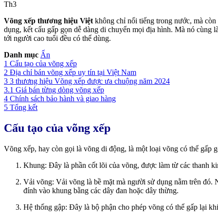
Th3
Võng xếp thương hiệu Việt
không chỉ nổi tiếng trong nước, mà còn
dụng, kết cấu gấp gọn dễ dàng di chuyển mọi địa hình. Mà nó cùng là v
tới người cao tuổi đều có thể dùng.
Danh mục
Ẩn
1
Cấu tạo của võng xếp
2
Địa chỉ bán võng xếp uy tín tại Việt Nam
3
3 thương hiệu Võng xếp được ưa chuộng năm 2024
3.1
Giá bán từng dòng võng xếp
4
Chính sách bảo hành và giao hàng
5
Tổng kết
Cấu tạo của võng xếp
Võng xếp, hay còn gọi là võng di động, là một loại võng có thể gấp 
Khung: Đây là phần cốt lõi của võng, được làm từ các thanh k
Vải võng: Vải võng là bề mặt mà người sử dụng nằm trên đó. Nó
đính vào khung bằng các dây đan hoặc dây thừng.
Hệ thống gập: Đây là bộ phận cho phép võng có thể gấp lại kh