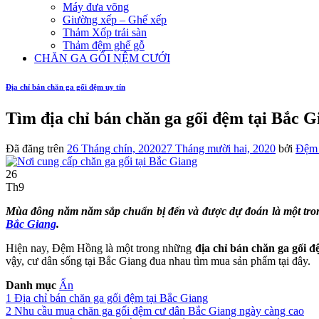
Máy đưa võng
Giường xếp – Ghế xếp
Thảm Xốp trải sàn
Thảm đệm ghế gỗ
CHĂN GA GỐI NỆM CƯỚI
Địa chỉ bán chăn ga gối đệm uy tín
Tìm địa chỉ bán chăn ga gối đệm tại Bắc G
Đã đăng trên
26 Tháng chín, 2020
27 Tháng mười hai, 2020
bởi
Đệm
26
Th9
Mùa đông năm năm sắp chuẩn bị đến và được dự đoán là một trong 
Bắc Giang
.
Hiện nay, Đệm Hồng là một trong những
địa chỉ bán chăn ga gối 
vậy, cư dân sống tại Bắc Giang đua nhau tìm mua sản phẩm tại đây.
Danh mục
Ẩn
1
Địa chỉ bán chăn ga gối đệm tại Bắc Giang
2
Nhu cầu mua chăn ga gối đệm cư dân Bắc Giang ngày càng cao