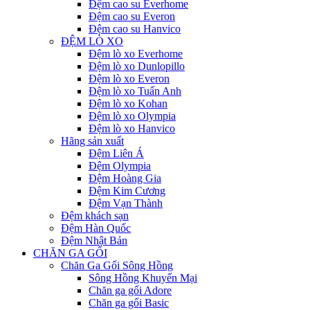
Đệm cao su Everhome
Đệm cao su Everon
Đệm cao su Hanvico
ĐỆM LÒ XO
Đệm lò xo Everhome
Đệm lò xo Dunlopillo
Đệm lò xo Everon
Đệm lò xo Tuấn Anh
Đệm lò xo Kohan
Đệm lò xo Olympia
Đệm lò xo Hanvico
Hãng sản xuất
Đệm Liên Á
Đệm Olympia
Đệm Hoàng Gia
Đệm Kim Cương
Đệm Vạn Thành
Đệm khách sạn
Đệm Hàn Quốc
Đệm Nhật Bản
CHĂN GA GỐI
Chăn Ga Gối Sông Hồng
Sông Hồng Khuyến Mại
Chăn ga gối Adore
Chăn ga gối Basic