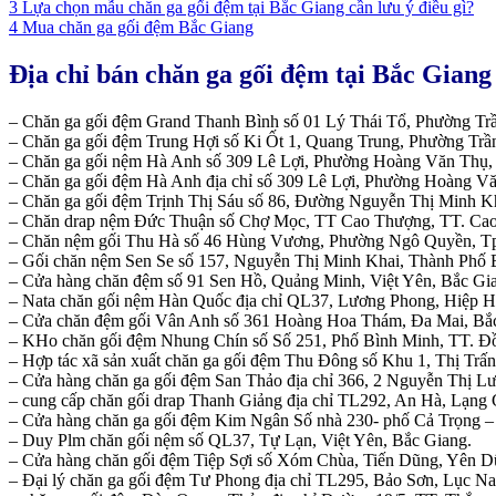
3
Lựa chọn mẫu chăn ga gối đệm tại Bắc Giang cần lưu ý điều gì?
4
Mua chăn ga gối đệm Bắc Giang
Địa chỉ bán chăn ga gối đệm tại Bắc Giang
– Chăn ga gối đệm Grand Thanh Bình số
01 Lý Thái Tổ, Phường Tr
– Chăn ga gối đệm Trung Hợi số
Ki Ốt 1, Quang Trung, Phường Trầ
– Chăn ga gối nệm Hà Anh số
309 Lê Lợi, Phường Hoàng Văn Thụ,
– Chăn ga gối đệm Hà Anh địa chỉ số
309 Lê Lợi, Phường Hoàng Vă
– Chăn ga gối đệm Trịnh Thị Sáu số
86, Đường Nguyễn Thị Minh Kh
– Chăn drap nệm Đức Thuận số
Chợ Mọc, TT Cao Thượng, TT. Cao
– Chăn nệm gối Thu Hà số 46 Hùng Vương, Phường Ngô Quyền, Tp
– Gối chăn nệm Sen Se số 157, Nguyễn Thị Minh Khai, Thành Phố 
– Cửa hàng chăn đệm số 91 Sen Hồ, Quảng Minh, Việt Yên, Bắc Gi
– Nata chăn gối nệm Hàn Quốc địa chỉ QL37, Lương Phong, Hiệp H
– Cửa chăn đệm gối Vân Anh số 361 Hoàng Hoa Thám, Đa Mai, Bắ
– KHo chăn gối đệm Nhung Chín số Số 251, Phố Bình Minh, TT. Đ
– Hợp tác xã sản xuất chăn ga gối đệm Thu Đông số Khu 1, Thị Tr
– Cửa hàng chăn ga gối đệm San Thảo địa chỉ 366, 2 Nguyễn Thị 
– cung cấp chăn gối drap Thanh Giảng địa chỉ TL292, An Hà, Lạng 
– Cửa hàng chăn ga gối đệm Kim Ngân Số nhà 230- phố Cả Trọng – 
– Duy Plm chăn gối nệm số QL37, Tự Lạn, Việt Yên, Bắc Giang.
– Cửa hàng chăn gối đệm Tiệp Sợi số Xóm Chùa, Tiến Dũng, Yên D
– Đại lý chăn ga gối đệm Tư Phong địa chỉ TL295, Bảo Sơn, Lục N