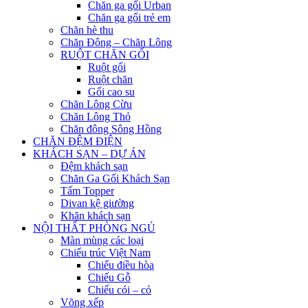
Chăn ga gối Urban
Chăn ga gối trẻ em
Chăn hè thu
Chăn Đông – Chăn Lông
RUỘT CHĂN GỐI
Ruột gối
Ruột chăn
Gối cao su
Chăn Lông Cừu
Chăn Lông Thỏ
Chăn đông Sông Hồng
CHĂN ĐỆM ĐIỆN
KHÁCH SẠN – DỰ ÁN
Đệm khách sạn
Chăn Ga Gối Khách Sạn
Tấm Topper
Divan kệ giường
Khăn khách sạn
NỘI THẤT PHÒNG NGỦ
Màn mùng các loại
Chiếu trúc Việt Nam
Chiếu điều hòa
Chiếu Gỗ
Chiếu cói – cỏ
Võng xếp