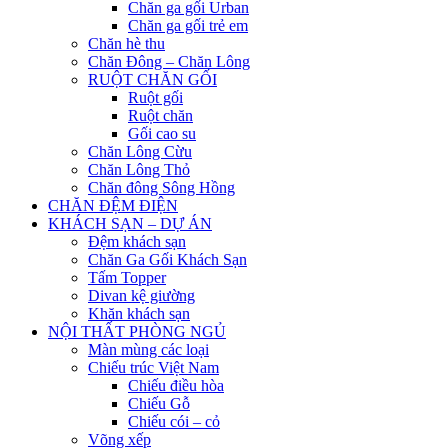
Chăn ga gối Urban
Chăn ga gối trẻ em
Chăn hè thu
Chăn Đông – Chăn Lông
RUỘT CHĂN GỐI
Ruột gối
Ruột chăn
Gối cao su
Chăn Lông Cừu
Chăn Lông Thỏ
Chăn đông Sông Hồng
CHĂN ĐỆM ĐIỆN
KHÁCH SẠN – DỰ ÁN
Đệm khách sạn
Chăn Ga Gối Khách Sạn
Tấm Topper
Divan kệ giường
Khăn khách sạn
NỘI THẤT PHÒNG NGỦ
Màn mùng các loại
Chiếu trúc Việt Nam
Chiếu điều hòa
Chiếu Gỗ
Chiếu cói – cỏ
Võng xếp