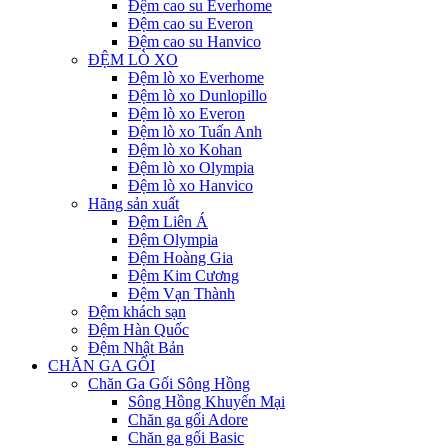
Đệm cao su Everhome
Đệm cao su Everon
Đệm cao su Hanvico
ĐỆM LÒ XO
Đệm lò xo Everhome
Đệm lò xo Dunlopillo
Đệm lò xo Everon
Đệm lò xo Tuấn Anh
Đệm lò xo Kohan
Đệm lò xo Olympia
Đệm lò xo Hanvico
Hãng sản xuất
Đệm Liên Á
Đệm Olympia
Đệm Hoàng Gia
Đệm Kim Cương
Đệm Vạn Thành
Đệm khách sạn
Đệm Hàn Quốc
Đệm Nhật Bản
CHĂN GA GỐI
Chăn Ga Gối Sông Hồng
Sông Hồng Khuyến Mại
Chăn ga gối Adore
Chăn ga gối Basic