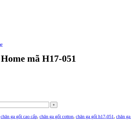
me
g Home mã H17-051
:
chăn ga gối cao cấp
,
chăn ga gối cotton
,
chăn ga gối h17-051
,
chăn ga