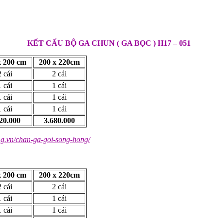
KẾT CẤU BỘ GA CHUN ( GA BỌC ) H17 – 051
x 200 cm
200 x 220cm
 cái
2 cái
 cái
1 cái
 cái
1 cái
 cái
1 cái
20.000
3.680.000
ng.vn/chan-ga-goi-song-hong/
x 200 cm
200 x 220cm
 cái
2 cái
 cái
1 cái
 cái
1 cái