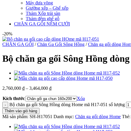
Máy đưa võng
Giường xếp – Ghế xếp
Thảm Xốp trải sàn
Thảm đệm ghế gỗ
CHĂN GA GỐI NỆM CƯỚI
-20%
CHĂN GA GỐI
/
Chăn Ga Gối Sông Hồng
/
Chăn ga gối dòng Ho
Bộ chăn ga gối Sông Hồng dòn
2,760,000
₫
–
3,464,000
₫
Kích thước
Xóa
Bộ chăn ga gối Sông Hồng dòng Home mã H17-051 số lượng
Thêm vào giỏ hàng
Mã sản phẩm:
SH-H17051
Danh mục:
Chăn ga gối dòng Home
Thẻ