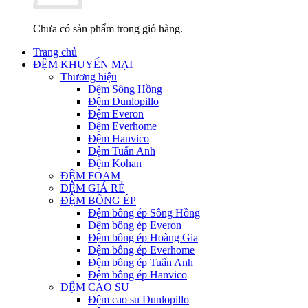
Chưa có sản phẩm trong giỏ hàng.
Trang chủ
ĐỆM KHUYẾN MẠI
Thương hiệu
Đệm Sông Hồng
Đệm Dunlopillo
Đệm Everon
Đệm Everhome
Đệm Hanvico
Đệm Tuấn Anh
Đệm Kohan
ĐỆM FOAM
ĐỆM GIÁ RẺ
ĐỆM BÔNG ÉP
Đệm bông ép Sông Hồng
Đệm bông ép Everon
Đệm bông ép Hoàng Gia
Đệm bông ép Everhome
Đệm bông ép Tuấn Anh
Đệm bông ép Hanvico
ĐỆM CAO SU
Đệm cao su Dunlopillo