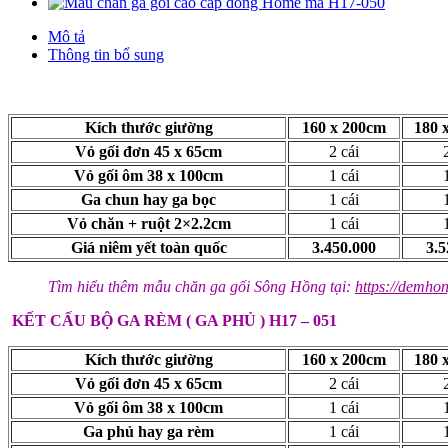
Mô tả
Thông tin bổ sung
Kích thước giường
160 x 200cm
180 
Vỏ gối đơn 45 x 65cm
2 cái
2
Vỏ gối ôm 38 x 100cm
1 cái
1
Ga chun hay ga bọc
1 cái
1
Vỏ chăn + ruột 2×2.2cm
1 cái
1
Giá niêm yết toàn quốc
3.450.000
3.5
Tìm hiểu thêm mẫu chăn ga gối Sông Hồng tại:
https://demho
KẾT CẤU BỘ GA RÈM ( GA PHỦ ) H17 – 051
Kích thước giường
160 x 200cm
180 
Vỏ gối đơn 45 x 65cm
2 cái
2
Vỏ gối ôm 38 x 100cm
1 cái
1
Ga phủ hay ga rèm
1 cái
1