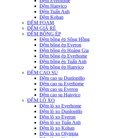
Đệm Everhome
Đệm Hanvico
Đệm Tuấn Anh
Đệm Kohan
ĐỆM FOAM
ĐỆM GIÁ RẺ
ĐỆM BÔNG ÉP
Đệm bông ép Sông Hồng
Đệm bông ép Everon
Đệm bông ép Hoàng Gia
Đệm bông ép Everhome
Đệm bông ép Tuấn Anh
Đệm bông ép Hanvico
ĐỆM CAO SU
Đệm cao su Dunlopillo
Đệm cao su Everhome
Đệm cao su Everon
Đệm cao su Hanvico
ĐỆM LÒ XO
Đệm lò xo Everhome
Đệm lò xo Dunlopillo
Đệm lò xo Everon
Đệm lò xo Tuấn Anh
Đệm lò xo Kohan
Đệm lò xo Olympia