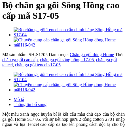
Bộ chăn ga gối Sông Hồng cao
cấp mã S17-05
Mã sản phẩm:
SH-S1705
Danh mục:
Chăn ga gối dòng Home
Thẻ:
chăn ga gối cao cấp
,
chăn ga gối sông hồng s17-05
,
chăn ga gối
tencel
,
chăn ga gối tencel s17-05
Mô tả
Thông tin bổ sung
Một màu xanh ngọc huyền bí là kết cấu màu chủ đạo của bộ chăn
ga gối Home S17 05, với sự kết hợp giữa 2 dòng cotton 270T nhập
ngoại và lụa Tencel cao cấp đã tạo lên phong cách độc lạ cho bộ