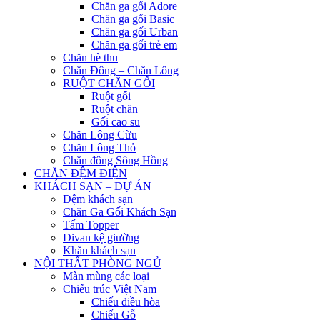
Chăn ga gối Adore
Chăn ga gối Basic
Chăn ga gối Urban
Chăn ga gối trẻ em
Chăn hè thu
Chăn Đông – Chăn Lông
RUỘT CHĂN GỐI
Ruột gối
Ruột chăn
Gối cao su
Chăn Lông Cừu
Chăn Lông Thỏ
Chăn đông Sông Hồng
CHĂN ĐỆM ĐIỆN
KHÁCH SẠN – DỰ ÁN
Đệm khách sạn
Chăn Ga Gối Khách Sạn
Tấm Topper
Divan kệ giường
Khăn khách sạn
NỘI THẤT PHÒNG NGỦ
Màn mùng các loại
Chiếu trúc Việt Nam
Chiếu điều hòa
Chiếu Gỗ