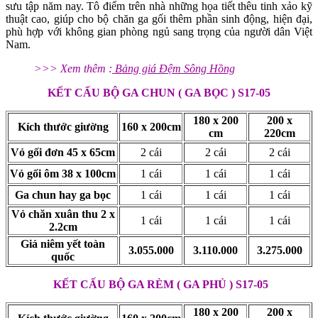
sưu tập năm nay. Tô điểm trên nhà những họa tiết thêu tinh xảo kỹ
thuật cao, giúp cho bộ chăn ga gối thêm phần sinh động, hiện đại,
phù hợp với không gian phòng ngủ sang trọng của người dân Việt
Nam.
>>>
Xem thêm :
Bảng giá Đệm Sông Hồng
KẾT CẤU BỘ GA CHUN ( GA BỌC ) S17-05
180 x 200
200 x
Kích thước giường
160 x 200cm
cm
220cm
Vỏ gối đơn 45 x 65cm
2 cái
2 cái
2 cái
Vỏ gối ôm 38 x 100cm
1 cái
1 cái
1 cái
Ga chun hay ga bọc
1 cái
1 cái
1 cái
Vỏ chăn xuân thu 2 x
1 cái
1 cái
1 cái
2.2cm
Giá niêm yết toàn
3.055.000
3.110.000
3.275.000
quốc
KẾT CẤU BỘ GA RÈM ( GA PHỦ ) S17-05
180 x 200
200 x