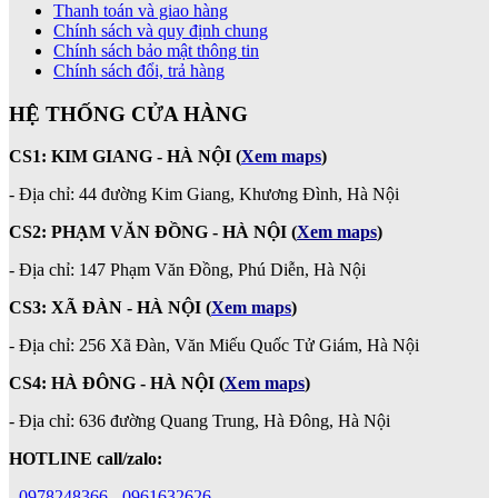
Thanh toán và giao hàng
Chính sách và quy định chung
Chính sách bảo mật thông tin
Chính sách đổi, trả hàng
HỆ THỐNG CỬA HÀNG
CS1: KIM GIANG - HÀ NỘI
(
Xem maps
)
- Địa chỉ: 44 đường Kim Giang, Khương Đình, Hà Nội
CS2: PHẠM VĂN ĐỒNG - HÀ NỘI
(
Xem maps
)
-
Địa chỉ: 147 Phạm Văn Đồng, Phú Diễn, Hà Nội
CS3: XÃ ĐÀN - HÀ NỘI (
Xem maps
)
- Địa chỉ: 256 Xã Đàn, Văn Miếu Quốc Tử Giám, Hà Nội
CS4: HÀ ĐÔNG - HÀ NỘI
(
Xem maps
)
- Địa chỉ: 636 đường Quang Trung, Hà Đông, Hà Nội
HOTLINE call/zalo:
-
0978248366
-
0961632626