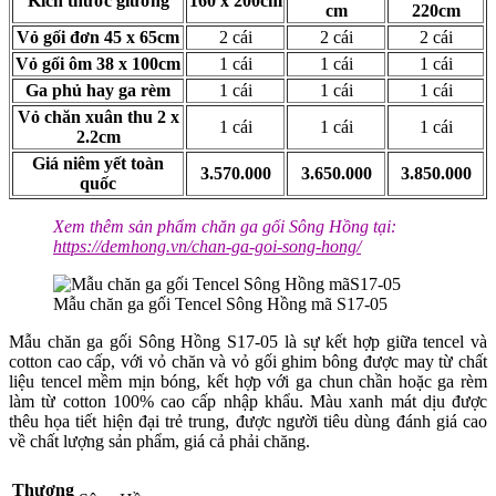
Kích thước giường
160 x 200cm
cm
220cm
Vỏ gối đơn 45 x 65cm
2 cái
2 cái
2 cái
Vỏ gối ôm 38 x 100cm
1 cái
1 cái
1 cái
Ga phủ hay ga rèm
1 cái
1 cái
1 cái
Vỏ chăn xuân thu 2 x
1 cái
1 cái
1 cái
2.2cm
Giá niêm yết toàn
3.570.000
3.650.000
3.850.000
quốc
Xem thêm sản phẩm chăn ga gối Sông Hồng tại:
https://demhong.vn/chan-ga-goi-song-hong/
Mẫu chăn ga gối Tencel Sông Hồng mã S17-05
Mẫu chăn ga gối Sông Hồng S17-05 là sự kết hợp giữa tencel và
cotton cao cấp, với vỏ chăn và vỏ gối ghim bông được may từ chất
liệu tencel mềm mịn bóng, kết hợp với ga chun chần hoặc ga rèm
làm từ cotton 100% cao cấp nhập khẩu. Màu xanh mát dịu được
thêu họa tiết hiện đại trẻ trung, được người tiêu dùng đánh giá cao
về chất lượng sản phẩm, giá cả phải chăng.
Thương