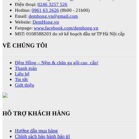
Điện thoại:
0246 3257 526
Hotline:
0961 63 2626
(8h00 - 21h00)
Email:
demhong.vn@gmail.com
Website:
DemHong.vn
Fanpage:
www.facebook.com/demhong.vn
MST: 0108588203 do sở kế hoạch đầu tư TP Hà Nội cấp
VỀ CHÚNG TÔI
Đệm Hồng – Nệm & chăn ga gối cao cấp!
Thanh toán
Liên hệ
Tin tức
Giới thiệu
HỖ TRỢ KHÁCH HÀNG
Hướng dẫn mua hàng
Chính sách bảo hành bảo trì