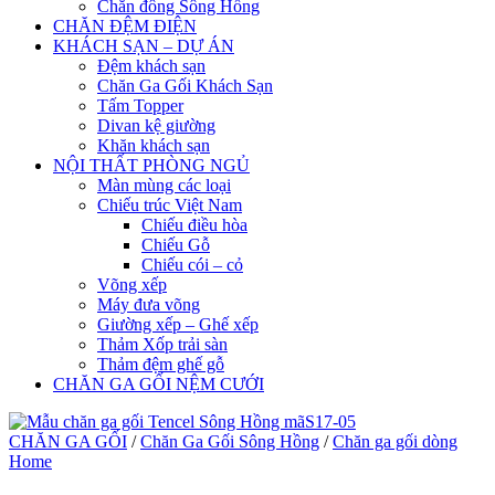
Chăn đông Sông Hồng
CHĂN ĐỆM ĐIỆN
KHÁCH SẠN – DỰ ÁN
Đệm khách sạn
Chăn Ga Gối Khách Sạn
Tấm Topper
Divan kệ giường
Khăn khách sạn
NỘI THẤT PHÒNG NGỦ
Màn mùng các loại
Chiếu trúc Việt Nam
Chiếu điều hòa
Chiếu Gỗ
Chiếu cói – cỏ
Võng xếp
Máy đưa võng
Giường xếp – Ghế xếp
Thảm Xốp trải sàn
Thảm đệm ghế gỗ
CHĂN GA GỐI NỆM CƯỚI
CHĂN GA GỐI
/
Chăn Ga Gối Sông Hồng
/
Chăn ga gối dòng
Home