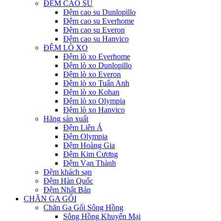
ĐỆM CAO SU
Đệm cao su Dunlopillo
Đệm cao su Everhome
Đệm cao su Everon
Đệm cao su Hanvico
ĐỆM LÒ XO
Đệm lò xo Everhome
Đệm lò xo Dunlopillo
Đệm lò xo Everon
Đệm lò xo Tuấn Anh
Đệm lò xo Kohan
Đệm lò xo Olympia
Đệm lò xo Hanvico
Hãng sản xuất
Đệm Liên Á
Đệm Olympia
Đệm Hoàng Gia
Đệm Kim Cương
Đệm Vạn Thành
Đệm khách sạn
Đệm Hàn Quốc
Đệm Nhật Bản
CHĂN GA GỐI
Chăn Ga Gối Sông Hồng
Sông Hồng Khuyến Mại