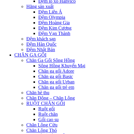
Đệm lò xo Hanvico
Hãng sản xuất
Đệm Liên Á
Đệm Olympia
Đệm Hoàng Gia
Đệm Kim Cương
Đệm Vạn Thành
Đệm khách sạn
Đệm Hàn Quốc
Đệm Nhật Bản
CHĂN GA GỐI
Chăn Ga Gối Sông Hồng
Sông Hồng Khuyến Mại
Chăn ga gối Adore
Chăn ga gối Basic
Chăn ga gối Urban
Chăn ga gối trẻ em
Chăn hè thu
Chăn Đông – Chăn Lông
RUỘT CHĂN GỐI
Ruột gối
Ruột chăn
Gối cao su
Chăn Lông Cừu
Chăn Lông Thỏ