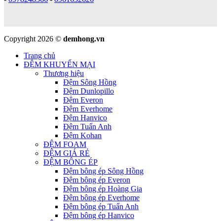
Copyright 2026 ©
demhong.vn
Trang chủ
ĐỆM KHUYẾN MẠI
Thương hiệu
Đệm Sông Hồng
Đệm Dunlopillo
Đệm Everon
Đệm Everhome
Đệm Hanvico
Đệm Tuấn Anh
Đệm Kohan
ĐỆM FOAM
ĐỆM GIÁ RẺ
ĐỆM BÔNG ÉP
Đệm bông ép Sông Hồng
Đệm bông ép Everon
Đệm bông ép Hoàng Gia
Đệm bông ép Everhome
Đệm bông ép Tuấn Anh
Đệm bông ép Hanvico