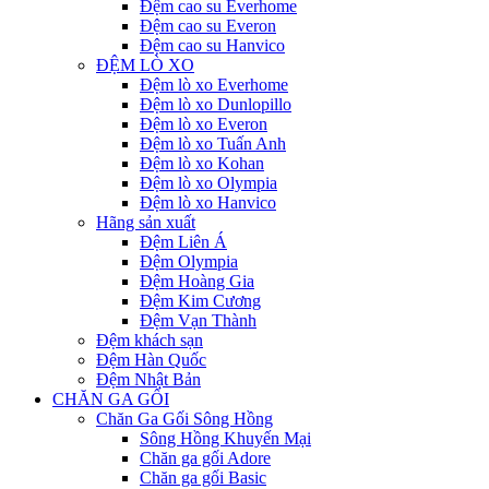
Đệm cao su Everhome
Đệm cao su Everon
Đệm cao su Hanvico
ĐỆM LÒ XO
Đệm lò xo Everhome
Đệm lò xo Dunlopillo
Đệm lò xo Everon
Đệm lò xo Tuấn Anh
Đệm lò xo Kohan
Đệm lò xo Olympia
Đệm lò xo Hanvico
Hãng sản xuất
Đệm Liên Á
Đệm Olympia
Đệm Hoàng Gia
Đệm Kim Cương
Đệm Vạn Thành
Đệm khách sạn
Đệm Hàn Quốc
Đệm Nhật Bản
CHĂN GA GỐI
Chăn Ga Gối Sông Hồng
Sông Hồng Khuyến Mại
Chăn ga gối Adore
Chăn ga gối Basic