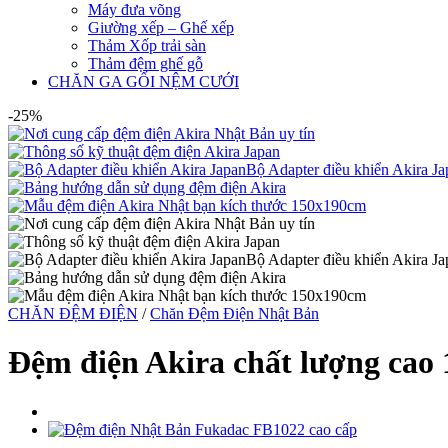
Máy đưa võng
Giường xếp – Ghế xếp
Thảm Xốp trải sàn
Thảm đệm ghế gỗ
CHĂN GA GỐI NỆM CƯỚI
-25%
CHĂN ĐỆM ĐIỆN
/
Chăn Đệm Điện Nhật Bản
Đệm điện Akira chất lượng cao