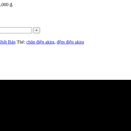
0,000 ₫.
hật Bản
Thẻ:
chăn điện akira
,
đệm điện akira