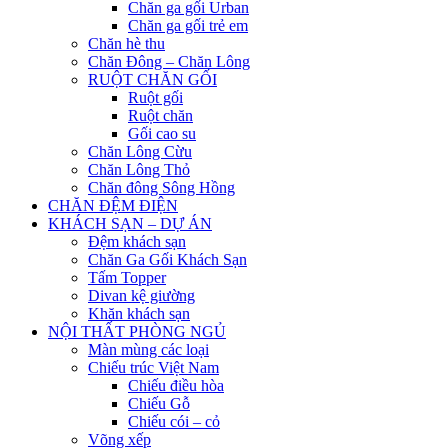
Chăn ga gối Urban
Chăn ga gối trẻ em
Chăn hè thu
Chăn Đông – Chăn Lông
RUỘT CHĂN GỐI
Ruột gối
Ruột chăn
Gối cao su
Chăn Lông Cừu
Chăn Lông Thỏ
Chăn đông Sông Hồng
CHĂN ĐỆM ĐIỆN
KHÁCH SẠN – DỰ ÁN
Đệm khách sạn
Chăn Ga Gối Khách Sạn
Tấm Topper
Divan kệ giường
Khăn khách sạn
NỘI THẤT PHÒNG NGỦ
Màn mùng các loại
Chiếu trúc Việt Nam
Chiếu điều hòa
Chiếu Gỗ
Chiếu cói – cỏ
Võng xếp