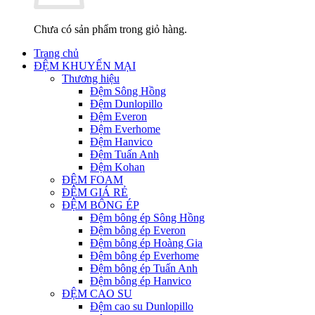
Chưa có sản phẩm trong giỏ hàng.
Trang chủ
ĐỆM KHUYẾN MẠI
Thương hiệu
Đệm Sông Hồng
Đệm Dunlopillo
Đệm Everon
Đệm Everhome
Đệm Hanvico
Đệm Tuấn Anh
Đệm Kohan
ĐỆM FOAM
ĐỆM GIÁ RẺ
ĐỆM BÔNG ÉP
Đệm bông ép Sông Hồng
Đệm bông ép Everon
Đệm bông ép Hoàng Gia
Đệm bông ép Everhome
Đệm bông ép Tuấn Anh
Đệm bông ép Hanvico
ĐỆM CAO SU
Đệm cao su Dunlopillo