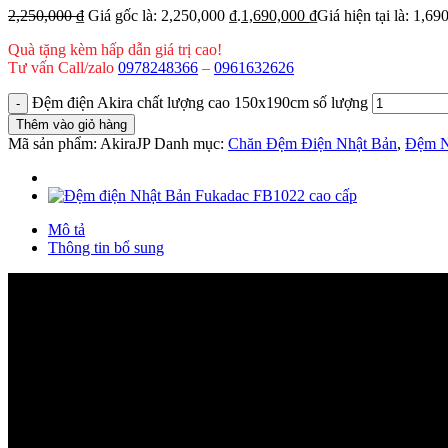
2,250,000
₫
Giá gốc là: 2,250,000 ₫.
1,690,000
₫
Giá hiện tại là: 1,69
Quà tặng kèm hấp dẫn giá trị cao!
Tư vấn Call/zalo
0978248366
–
0961632626
Đệm điện Akira chất lượng cao 150x190cm số lượng
Thêm vào giỏ hàng
Mã sản phẩm:
AkiraJP
Danh mục:
Chăn Đệm Điện Nhật Bản
,
Đệm N
Mô tả
Thông tin bổ sung