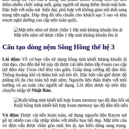
thêm nhiều chức năng mới, giúp người sử dụng thêm thoải mái hơn.
Đặc biệt với mẫu mã hiện đại, phù hợp với không gian nội thất sang
trọng tiện nghi. Đáp ứng đủ tiêu chuẩn cho khách sạn 5 sao và khu
resort nghỉ dưỡng cao cấp trên toàn quốc.
Mặt trên nệm sử được chần 1 lớp mút kháng khuẩn êm ái
Cấu tạo dòng nệm Sông Hồng thế hệ 3
Lõi đệm:
Về cơ bạn vẫn sử dụng bông tinh khiết kháng khuẩn là
chủ đạo, cho đến thế hệ này đã được cải tiến thêm lớp Foam cao cấp
(từ đệm dày 15cm chở lên) vào giữa. Giúp tăng cường độ đàn hồi.
Thông thoáng khí và thâm hút mồ hôi tốt. Đặc biệt vẫn giữ được độ
phẳng tối đa cho toàn bộ mặt nệm. Nguyên liệu thân thiện với môi
trường và an toàn cho người sử dụng. Lõi đệm được ép trên dây
chuyền nhập từ
Nhật Bản
.
Ruột bông tinh khiết kết hợp foam memory tạo độ đàn hồi siêu
Vỏ đệm:
Được cải tiến hoàn toàn, sử dụng nguyên liệu Rayon sợi
gỗ tự nhiên cao cấp nhập khẩu với nhiều họa tiết đẹp. Mặt trên của
vỏ đệm vẫn được chần gòn mút êm ái, tạo kiểu dáng sang trọng.