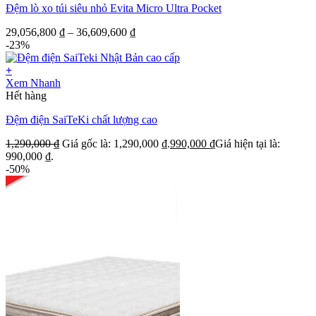
Đệm lò xo túi siêu nhỏ Evita Micro Ultra Pocket
29,056,800
₫
–
36,609,600
₫
-23%
+
Xem Nhanh
Hết hàng
Đệm điện SaiTeKi chất lượng cao
1,290,000
₫
Giá gốc là: 1,290,000 ₫.
990,000
₫
Giá hiện tại là:
990,000 ₫.
-50%