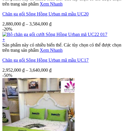
trên trang sản phẩm
Xem Nhanh
Chăn ga gối Sông Hồng Urban mã mầu UC20
2,880,000
₫
–
3,584,000
₫
-20%
+
Sản phẩm này có nhiều biến thể. Các tùy chọn có thể được chọn
trên trang sản phẩm
Xem Nhanh
Chăn ga gối Sông Hồng Urban mã mầu UC17
2,952,000
₫
–
3,640,000
₫
-50%