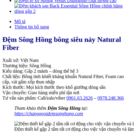
Mô tả
Thông tin bổ sung
Đệm Sông Hồng bông siêu nảy Natural
Fiber
Xuất xứ: Việt Nam
Thương hiệu: Sông Hồng
Kiểu dáng: Gấp 2 mảnh – dòng thế hệ 3
Chất liệu: Bông tinh khiết kháng khuẩn Natural Fiber, Foam cao
cấp, vải gấm xốp thun nhập
Kích thước: Mọi kích thước theo khổ giường đóng sẵn
Vận chuyển: Giao hàng miễn phí tận nơi
Tư vấn sản phẩm: Call/zalo/viber
0961.63.2626
–
0978.248.366
Tham khảo thêm
Đệm Sông Hồng
tại:
https://changagoidemsonghong.com
Đệm thiết kế gập 2 tấm rất cơ động cho việc vận chuyển và làm