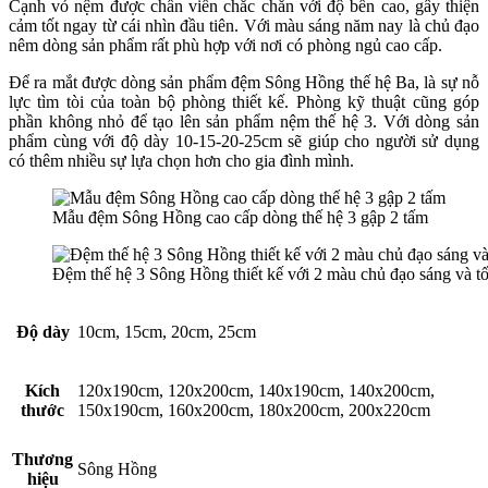
Cạnh vỏ nệm được chần viền chắc chắn với độ bền cao, gây thiện
cảm tốt ngay từ cái nhìn đầu tiên. Với màu sáng năm nay là chủ đạo
nêm dòng sản phẩm rất phù hợp với nơi có phòng ngủ cao cấp.
Để ra mắt được dòng sản phẩm đệm Sông Hồng thế hệ Ba, là sự nỗ
lực tìm tòi của toàn bộ phòng thiết kế. Phòng kỹ thuật cũng góp
phần không nhỏ để tạo lên sản phẩm nệm thế hệ 3. Với dòng sản
phẩm cùng với độ dày 10-15-20-25cm sẽ giúp cho người sử dụng
có thêm nhiều sự lựa chọn hơn cho gia đình mình.
Mẫu đệm Sông Hồng cao cấp dòng thế hệ 3 gập 2 tấm
Đệm thế hệ 3 Sông Hồng thiết kế với 2 màu chủ đạo sáng và tố
Độ dày
10cm, 15cm, 20cm, 25cm
Kích
120x190cm, 120x200cm, 140x190cm, 140x200cm,
thước
150x190cm, 160x200cm, 180x200cm, 200x220cm
Thương
Sông Hồng
hiệu