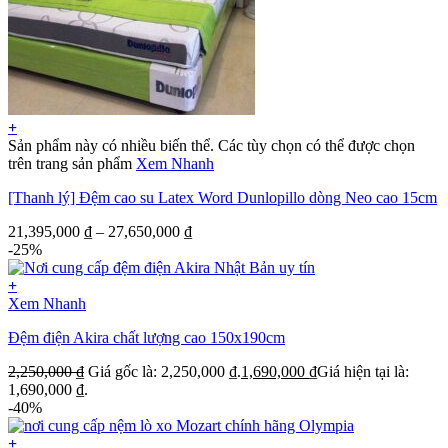
+
Sản phẩm này có nhiều biến thể. Các tùy chọn có thể được chọn
trên trang sản phẩm
Xem Nhanh
[Thanh lý] Đệm cao su Latex Word Dunlopillo dòng Neo cao 15cm
21,395,000
₫
–
27,650,000
₫
-25%
+
Xem Nhanh
Đệm điện Akira chất lượng cao 150x190cm
2,250,000
₫
Giá gốc là: 2,250,000 ₫.
1,690,000
₫
Giá hiện tại là:
1,690,000 ₫.
-40%
+