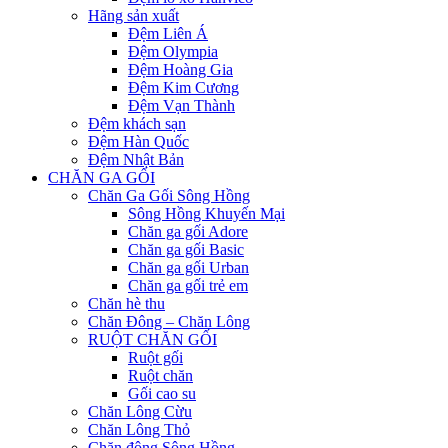
Hãng sản xuất
Đệm Liên Á
Đệm Olympia
Đệm Hoàng Gia
Đệm Kim Cương
Đệm Vạn Thành
Đệm khách sạn
Đệm Hàn Quốc
Đệm Nhật Bản
CHĂN GA GỐI
Chăn Ga Gối Sông Hồng
Sông Hồng Khuyến Mại
Chăn ga gối Adore
Chăn ga gối Basic
Chăn ga gối Urban
Chăn ga gối trẻ em
Chăn hè thu
Chăn Đông – Chăn Lông
RUỘT CHĂN GỐI
Ruột gối
Ruột chăn
Gối cao su
Chăn Lông Cừu
Chăn Lông Thỏ
Chăn đông Sông Hồng