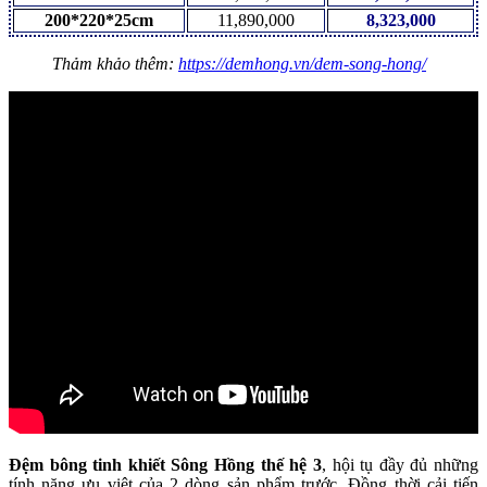
200*220*25cm
11,890,000
8,323,000
Thảm khảo thêm:
https://demhong.vn/dem-song-hong/
Đệm bông tinh khiết Sông Hồng thế hệ 3
, hội tụ đầy đủ những
tính năng ưu việt của 2 dòng sản phẩm trước. Đồng thời cải tiến