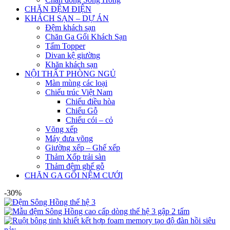
CHĂN ĐỆM ĐIỆN
KHÁCH SẠN – DỰ ÁN
Đệm khách sạn
Chăn Ga Gối Khách Sạn
Tấm Topper
Divan kệ giường
Khăn khách sạn
NỘI THẤT PHÒNG NGỦ
Màn mùng các loại
Chiếu trúc Việt Nam
Chiếu điều hòa
Chiếu Gỗ
Chiếu cói – cỏ
Võng xếp
Máy đưa võng
Giường xếp – Ghế xếp
Thảm Xốp trải sàn
Thảm đệm ghế gỗ
CHĂN GA GỐI NỆM CƯỚI
-30%