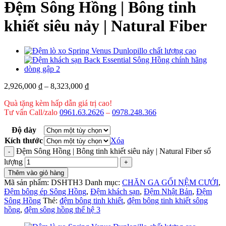
Đệm Sông Hồng | Bông tinh
khiết siêu nảy | Natural Fiber
2,926,000
₫
–
8,323,000
₫
Quà tặng kèm hấp dẫn giá trị cao!
Tư vấn Call/zalo
0961.63.2626
–
0978.248.366
Độ dày
Kích thước
Xóa
Đệm Sông Hồng | Bông tinh khiết siêu nảy | Natural Fiber số
lượng
Thêm vào giỏ hàng
Mã sản phẩm:
DSHTH3
Danh mục:
CHĂN GA GỐI NỆM CƯỚI
,
Đệm bông ép Sông Hồng
,
Đệm khách sạn
,
Đệm Nhật Bản
,
Đệm
Sông Hồng
Thẻ:
đệm bông tinh khiết
,
đệm bông tinh khiết sông
hồng
,
đệm sông hồng thế hệ 3