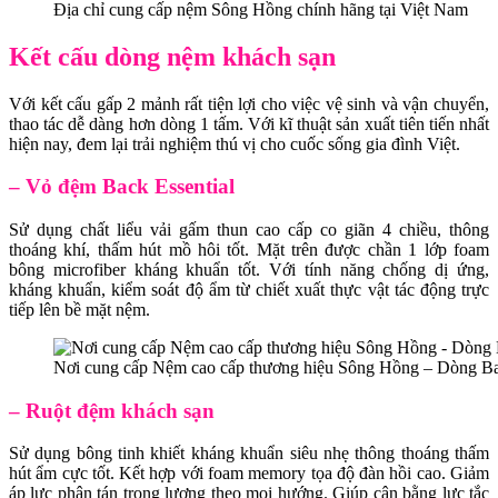
Địa chỉ cung cấp nệm Sông Hồng chính hãng tại Việt Nam
Kết cấu dòng nệm khách sạn
Với kết cấu gấp 2 mảnh rất tiện lợi cho việc vệ sinh và vận chuyển,
thao tác dễ dàng hơn dòng 1 tấm. Với kĩ thuật sản xuất tiên tiến nhất
hiện nay, đem lại trải nghiệm thú vị cho cuốc sống gia đình Việt.
– Vỏ đệm Back Essential
Sử dụng chất liểu vải gấm thun cao cấp co giãn 4 chiều, thông
thoáng khí, thấm hút mồ hôi tốt. Mặt trên được chần 1 lớp foam
bông microfiber kháng khuẩn tốt. Với tính năng chống dị ứng,
kháng khuẩn, kiểm soát độ ẩm từ chiết xuất thực vật tác động trực
tiếp lên bề mặt nệm.
Nơi cung cấp Nệm cao cấp thương hiệu Sông Hồng – Dòng Ba
– Ruột đệm khách sạn
Sử dụng bông tinh khiết kháng khuẩn siêu nhẹ thông thoáng thấm
hút ẩm cực tốt. Kết hợp với foam memory tọa độ đàn hồi cao. Giảm
áp lực phân tán trọng lượng theo mọi hướng. Giúp cân bằng lực tắc