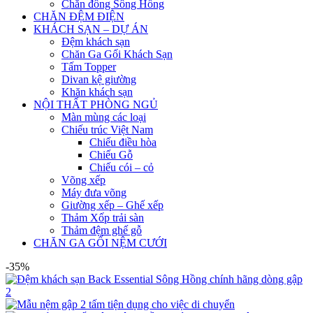
Chăn đông Sông Hồng
CHĂN ĐỆM ĐIỆN
KHÁCH SẠN – DỰ ÁN
Đệm khách sạn
Chăn Ga Gối Khách Sạn
Tấm Topper
Divan kệ giường
Khăn khách sạn
NỘI THẤT PHÒNG NGỦ
Màn mùng các loại
Chiếu trúc Việt Nam
Chiếu điều hòa
Chiếu Gỗ
Chiếu cói – cỏ
Võng xếp
Máy đưa võng
Giường xếp – Ghế xếp
Thảm Xốp trải sàn
Thảm đệm ghế gỗ
CHĂN GA GỐI NỆM CƯỚI
-35%