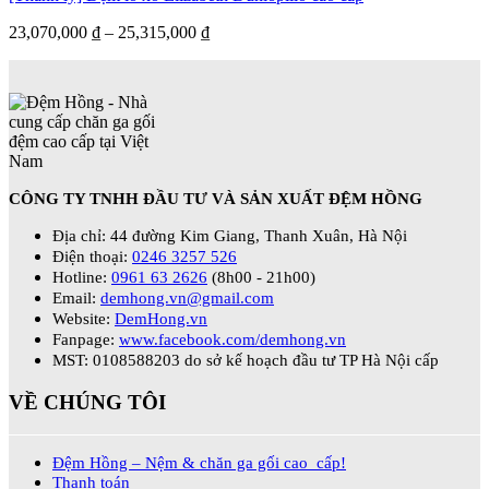
23,070,000
₫
–
25,315,000
₫
CÔNG TY TNHH ĐẦU TƯ VÀ SẢN XUẤT ĐỆM HỒNG
Địa chỉ: 44 đường Kim Giang, Thanh Xuân, Hà Nội
Điện thoại:
0246 3257 526
Hotline:
0961 63 2626
(8h00 - 21h00)
Email:
demhong.vn@gmail.com
Website:
DemHong.vn
Fanpage:
www.facebook.com/demhong.vn
MST: 0108588203 do sở kế hoạch đầu tư TP Hà Nội cấp
VỀ CHÚNG TÔI
Đệm Hồng – Nệm & chăn ga gối cao cấp!
Thanh toán