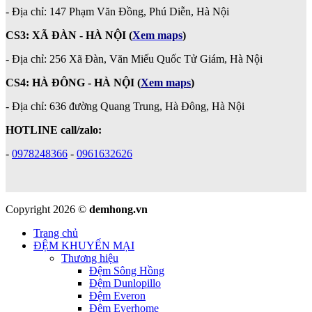
-
Địa chỉ: 147 Phạm Văn Đồng, Phú Diễn, Hà Nội
CS3: XÃ ĐÀN - HÀ NỘI (
Xem maps
)
- Địa chỉ: 256 Xã Đàn, Văn Miếu Quốc Tử Giám, Hà Nội
CS4: HÀ ĐÔNG - HÀ NỘI
(
Xem maps
)
- Địa chỉ: 636 đường Quang Trung, Hà Đông, Hà Nội
HOTLINE call/zalo:
-
0978248366
-
0961632626
Copyright 2026 ©
demhong.vn
Trang chủ
ĐỆM KHUYẾN MẠI
Thương hiệu
Đệm Sông Hồng
Đệm Dunlopillo
Đệm Everon
Đệm Everhome