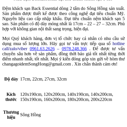
Đệm khách sạn Back Essential dòng 2 tấm do Sông Hồng sản xuất.
Sản phẩm được thiết kế được theo công nghệ đạt tiêu chuẩn Mỹ.
Nguyên liệu cao cấp nhập khẩu. Đạt tiêu chuẩn nệm khách sạn 5
sao. Sản phẩm có độ dày mỏng nhất là 17cm – 22 – 27 – 32cm. Phù
hợp với không gian nội thất sang trọng, hiện đại.
Mọi Quý khách hàng, đơn vị tổ chức hay cá nhân có nhu cầu sử
dụng mua số lượng lớn. Hãy gọi tư vấn trực tiếp qua số
hotline
call/zalo/viber
0961.63.2626
–
0978.248.366
. Để được tư vấn
chuyên sâu hơn về sản phẩm, đồng thời báo giá tốt nhất từng thời
điểm nhanh nhất, tốt nhất. Mọi ý kiến đóng góp xin gửi về hòm thư
changagoidemSongHong@gmail.com . Xin chân thành cảm ơn!
Độ dày
17cm, 22cm, 27cm, 32cm
Kích
120x190cm, 120x200cm, 140x190cm, 140x200cm,
thước
150x190cm, 160x200cm, 180x200cm, 200x220cm
Thương
Sông Hồng
hiệu