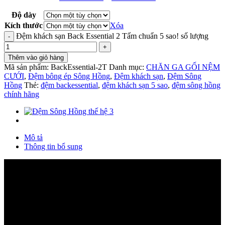
Độ dày
Kích thước
Xóa
Đệm khách sạn Back Essential 2 Tấm chuẩn 5 sao! số lượng
Thêm vào giỏ hàng
Mã sản phẩm:
BackEssential-2T
Danh mục:
CHĂN GA GỐI NỆM
CƯỚI
,
Đệm bông ép Sông Hồng
,
Đệm khách sạn
,
Đệm Sông
Hồng
Thẻ:
đệm backessential
,
đệm khách sạn 5 sao
,
đệm sông hồng
chính hãng
Mô tả
Thông tin bổ sung