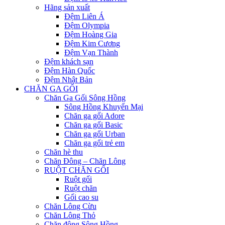
Hãng sản xuất
Đệm Liên Á
Đệm Olympia
Đệm Hoàng Gia
Đệm Kim Cương
Đệm Vạn Thành
Đệm khách sạn
Đệm Hàn Quốc
Đệm Nhật Bản
CHĂN GA GỐI
Chăn Ga Gối Sông Hồng
Sông Hồng Khuyến Mại
Chăn ga gối Adore
Chăn ga gối Basic
Chăn ga gối Urban
Chăn ga gối trẻ em
Chăn hè thu
Chăn Đông – Chăn Lông
RUỘT CHĂN GỐI
Ruột gối
Ruột chăn
Gối cao su
Chăn Lông Cừu
Chăn Lông Thỏ
Chăn đông Sông Hồng