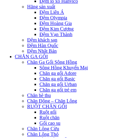
Đệm lò xo Hanvico
Hãng sản xuất
Đệm Liên Á
Đệm Olympia
Đệm Hoàng Gia
Đệm Kim Cương
Đệm Vạn Thành
Đệm khách sạn
Đệm Hàn Quốc
Đệm Nhật Bản
CHĂN GA GỐI
Chăn Ga Gối Sông Hồng
Sông Hồng Khuyến Mại
Chăn ga gối Adore
Chăn ga gối Basic
Chăn ga gối Urban
Chăn ga gối trẻ em
Chăn hè thu
Chăn Đông – Chăn Lông
RUỘT CHĂN GỐI
Ruột gối
Ruột chăn
Gối cao su
Chăn Lông Cừu
Chăn Lông Thỏ