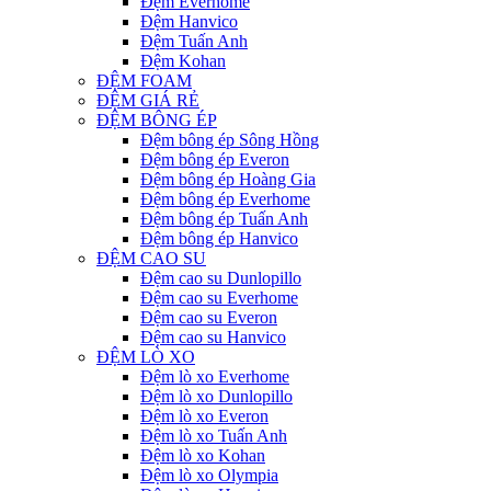
Đệm Everhome
Đệm Hanvico
Đệm Tuấn Anh
Đệm Kohan
ĐỆM FOAM
ĐỆM GIÁ RẺ
ĐỆM BÔNG ÉP
Đệm bông ép Sông Hồng
Đệm bông ép Everon
Đệm bông ép Hoàng Gia
Đệm bông ép Everhome
Đệm bông ép Tuấn Anh
Đệm bông ép Hanvico
ĐỆM CAO SU
Đệm cao su Dunlopillo
Đệm cao su Everhome
Đệm cao su Everon
Đệm cao su Hanvico
ĐỆM LÒ XO
Đệm lò xo Everhome
Đệm lò xo Dunlopillo
Đệm lò xo Everon
Đệm lò xo Tuấn Anh
Đệm lò xo Kohan
Đệm lò xo Olympia