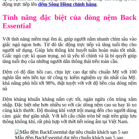
động trực tiếp lên
đ
ệm Sông Hồng chính hãng
.
Tính năng đặc biệt của dòng nệm Back
Essential
Với tính năng mềm mại êm ái, giúp người nằm nhanh chìm sâu vào
giấc ngủ ngon hơn. Từ đó tắc động trực tiếp và tăng tuổi thọ cho
người sử dụng. Giúp lưu thông khi huyết tuần hoàn máu tốt nhất.
Giấc ngủ cực kì quan trọng, nó là yếu tố chính và là bí quyết giúp
tăng tuổi thọ của những người dân thông thái trên toàn cầu.
Đệm có độ đàn hồi cao, chịu lực cao đạt tiêu chuẩn Mỹ với 100
nghìn lần nén liên tục từ công ty kiểm nghiệm uy tín nhất của Mỹ.
khả nâng phù hồi tới 98%, thật tuyệt vời với độ bền của dòng nệm
nà
Đệm kháng khuẩn kháng nấm cực tốt, ngăn ngừa côn trùng xâm
nhập. Đặc biệt nhẹ hơn nhiều so với các dòng nệm cao su hay lò xo
cùng kích thước. Độ thoáng khí vượt trội mang đến cho người dùng
cảm giác thư giãn nhất. Với kết cấu chần tròn bề mặt trên giúp lưu
thông không khí, rất phù hợp với thời tiết nóng ẩm tại Việt Nam.
Mẫu đệm BackEssential đạt tiêu chuẩn khách sạn 5 sao