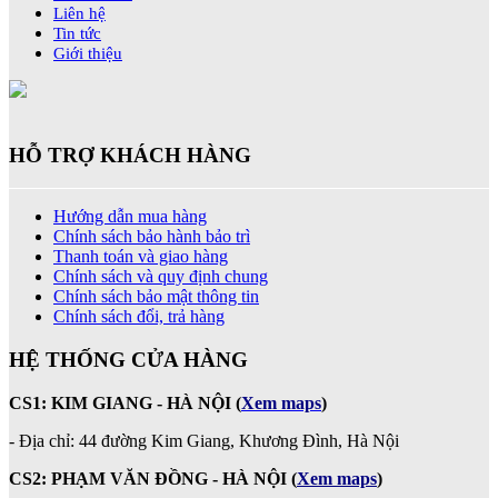
Liên hệ
Tin tức
Giới thiệu
HỖ TRỢ KHÁCH HÀNG
Hướng dẫn mua hàng
Chính sách bảo hành bảo trì
Thanh toán và giao hàng
Chính sách và quy định chung
Chính sách bảo mật thông tin
Chính sách đổi, trả hàng
HỆ THỐNG CỬA HÀNG
CS1: KIM GIANG - HÀ NỘI
(
Xem maps
)
- Địa chỉ: 44 đường Kim Giang, Khương Đình, Hà Nội
CS2: PHẠM VĂN ĐỒNG - HÀ NỘI
(
Xem maps
)