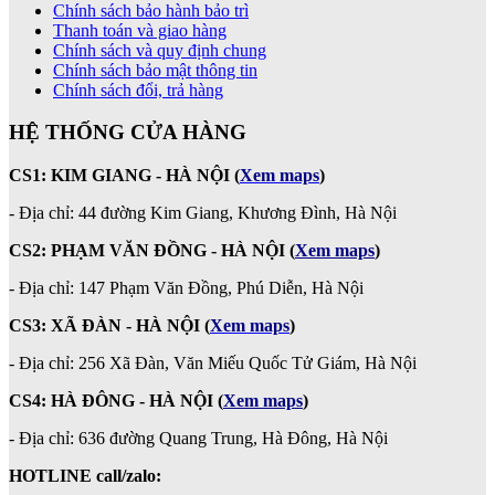
Chính sách bảo hành bảo trì
Thanh toán và giao hàng
Chính sách và quy định chung
Chính sách bảo mật thông tin
Chính sách đổi, trả hàng
HỆ THỐNG CỬA HÀNG
CS1: KIM GIANG - HÀ NỘI
(
Xem maps
)
- Địa chỉ: 44 đường Kim Giang, Khương Đình, Hà Nội
CS2: PHẠM VĂN ĐỒNG - HÀ NỘI
(
Xem maps
)
-
Địa chỉ: 147 Phạm Văn Đồng, Phú Diễn, Hà Nội
CS3: XÃ ĐÀN - HÀ NỘI (
Xem maps
)
- Địa chỉ: 256 Xã Đàn, Văn Miếu Quốc Tử Giám, Hà Nội
CS4: HÀ ĐÔNG - HÀ NỘI
(
Xem maps
)
- Địa chỉ: 636 đường Quang Trung, Hà Đông, Hà Nội
HOTLINE call/zalo: