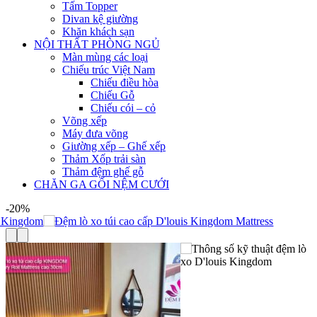
Tấm Topper
Divan kệ giường
Khăn khách sạn
NỘI THẤT PHÒNG NGỦ
Màn mùng các loại
Chiếu trúc Việt Nam
Chiếu điều hòa
Chiếu Gỗ
Chiếu cói – cỏ
Võng xếp
Máy đưa võng
Giường xếp – Ghế xếp
Thảm Xốp trải sàn
Thảm đệm ghế gỗ
CHĂN GA GỐI NỆM CƯỚI
-20%