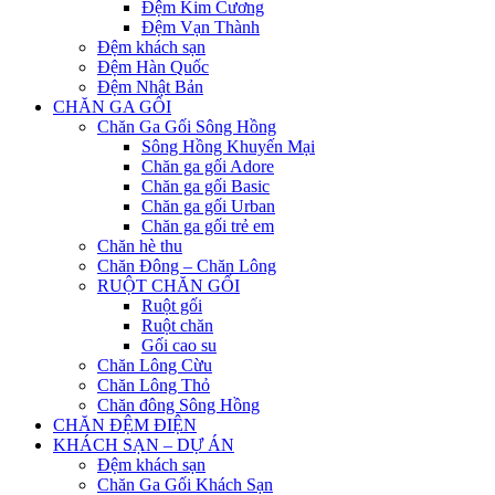
Đệm Kim Cương
Đệm Vạn Thành
Đệm khách sạn
Đệm Hàn Quốc
Đệm Nhật Bản
CHĂN GA GỐI
Chăn Ga Gối Sông Hồng
Sông Hồng Khuyến Mại
Chăn ga gối Adore
Chăn ga gối Basic
Chăn ga gối Urban
Chăn ga gối trẻ em
Chăn hè thu
Chăn Đông – Chăn Lông
RUỘT CHĂN GỐI
Ruột gối
Ruột chăn
Gối cao su
Chăn Lông Cừu
Chăn Lông Thỏ
Chăn đông Sông Hồng
CHĂN ĐỆM ĐIỆN
KHÁCH SẠN – DỰ ÁN
Đệm khách sạn
Chăn Ga Gối Khách Sạn