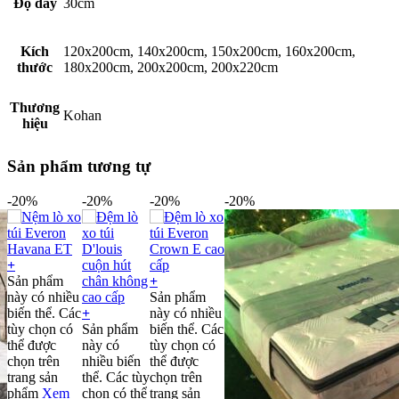
Độ dày
30cm
Kích
120x200cm, 140x200cm, 150x200cm, 160x200cm,
thước
180x200cm, 200x200cm, 200x220cm
Thương
Kohan
hiệu
Sản phẩm tương tự
-20%
-20%
-20%
-20%
+
Sản phẩm
+
này có nhiều
Sản phẩm
biến thể. Các
+
này có nhiều
tùy chọn có
Sản phẩm
biến thể. Các
thể được
này có
tùy chọn có
chọn trên
nhiều biến
thể được
trang sản
thể. Các tùy
chọn trên
phẩm
Xem
chọn có thể
trang sản