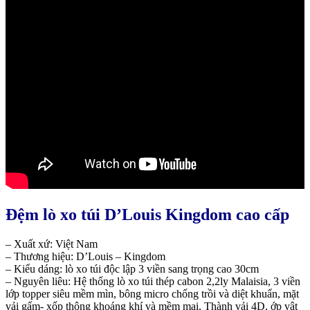
Đệm lò xo túi D’Louis Kingdom cao cấp
– Xuất xứ: Việt Nam
– Thương hiệu: D’Louis – Kingdom
– Kiểu dáng: lò xo túi độc lập 3 viền sang trọng cao 30cm
– Nguyên liêu: Hệ thống lò xo túi thép cabon 2,2ly Malaisia, 3 viền
lớp topper siêu mềm mìn, bông micro chống trồi và diệt khuẩn, mặt
vải gấm- xốp thông khoáng khí và mềm mại, Thành vải 4D, ớp vật