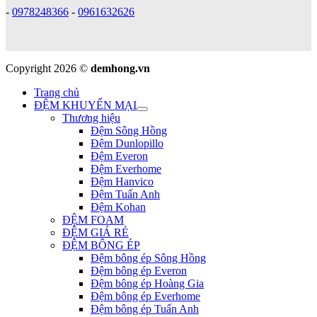
-
0978248366
-
0961632626
Copyright 2026 ©
demhong.vn
Trang chủ
ĐỆM KHUYẾN MẠI
Thương hiệu
Đệm Sông Hồng
Đệm Dunlopillo
Đệm Everon
Đệm Everhome
Đệm Hanvico
Đệm Tuấn Anh
Đệm Kohan
ĐỆM FOAM
ĐỆM GIÁ RẺ
ĐỆM BÔNG ÉP
Đệm bông ép Sông Hồng
Đệm bông ép Everon
Đệm bông ép Hoàng Gia
Đệm bông ép Everhome
Đệm bông ép Tuấn Anh