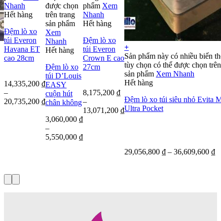
Nhanh
được chọn
phẩm
Xem
Hết hàng
trên trang
Nhanh
sản phẩm
Hết hàng
Đệm lò xo
Xem
túi Everon
Đệm lò xo
Nhanh
+
Havana ET
túi Everon
Hết hàng
Sản phẩm này có nhiều biến th
cao 28cm
Crown E cao
tùy chọn có thể được chọn trên
Đệm lò xo
27cm
sản phẩm
Xem Nhanh
túi D’Louis
Hết hàng
14,335,200
₫
EASY
–
8,175,200
₫
cuộn hút
Đệm lò xo túi siêu nhỏ Evita 
20,735,200
₫
–
chân không
Ultra Pocket
13,071,200
₫
3,060,000
₫
–
5,550,000
₫
29,056,800
₫
–
36,609,600
₫