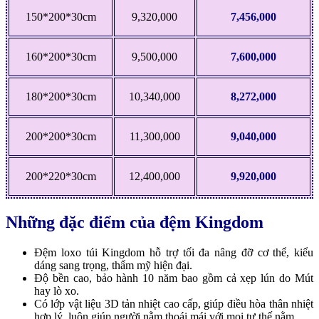
150*200*30cm
9,320,000
7,456,000
160*200*30cm
9,500,000
7,600,000
180*200*30cm
10,340,000
8,272,000
200*200*30cm
11,300,000
9,040,000
200*220*30cm
12,400,000
9,920,000
Những đặc điểm của đệm Kingdom
Đệm loxo túi Kingdom hỗ trợ tối đa nâng đỡ cơ thể, kiểu
dáng sang trọng, thẩm mỹ hiện đại.
Độ bền cao, bảo hành 10 năm bao gồm cả xẹp lún do Mút
hay lò xo.
Có lớp vật liệu 3D tản nhiệt cao cấp, giúp điều hòa thân nhiệt
hợp lý, luôn giúp người nằm thoái mái với mọi tư thế nằm.