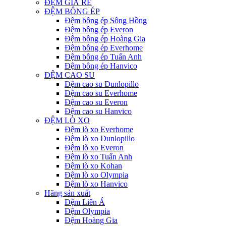
ĐỆM GIÁ RẺ
ĐỆM BÔNG ÉP
Đệm bông ép Sông Hồng
Đệm bông ép Everon
Đệm bông ép Hoàng Gia
Đệm bông ép Everhome
Đệm bông ép Tuấn Anh
Đệm bông ép Hanvico
ĐỆM CAO SU
Đệm cao su Dunlopillo
Đệm cao su Everhome
Đệm cao su Everon
Đệm cao su Hanvico
ĐỆM LÒ XO
Đệm lò xo Everhome
Đệm lò xo Dunlopillo
Đệm lò xo Everon
Đệm lò xo Tuấn Anh
Đệm lò xo Kohan
Đệm lò xo Olympia
Đệm lò xo Hanvico
Hãng sản xuất
Đệm Liên Á
Đệm Olympia
Đệm Hoàng Gia