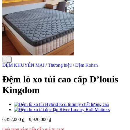
ĐỆM KHUYẾN MẠI
/
Thương hiệu
/
Đệm Kohan
Đệm lò xo túi cao cấp D’louis
Kingdom
6,352,000
₫
–
9,920,000
₫
Quà tặng kèm hấp dẫn giá trị cao!