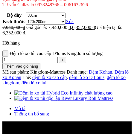
Tư vấn Call/zalo 0978248366 – 0961632626
Độ dày
Kích thước
Xóa
7,940,000
₫
Giá gốc là: 7,940,000 ₫.
6,352,000
₫
Giá hiện tại là:
6,352,000 ₫.
Hết hàng
Đệm lò xo túi cao cấp D'louis Kingdom số lượng
Thêm vào giỏ hàng
Mã sản phẩm:
Kingdom-Mattress
Danh mục:
Đệm Kohan
,
Đệm lò
xo Kohan
Thẻ:
đệm lò xo cao cấp
,
đệm lò xo D'Louis
,
đệm lò xo
kingdom
,
đệm lò xo túi
Mô tả
Thông tin bổ sung