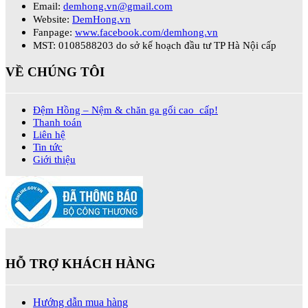
Email:
demhong.vn@gmail.com
Website:
DemHong.vn
Fanpage:
www.facebook.com/demhong.vn
MST: 0108588203 do sở kế hoạch đầu tư TP Hà Nội cấp
VỀ CHÚNG TÔI
Đệm Hồng – Nệm & chăn ga gối cao cấp!
Thanh toán
Liên hệ
Tin tức
Giới thiệu
HỖ TRỢ KHÁCH HÀNG
Hướng dẫn mua hàng