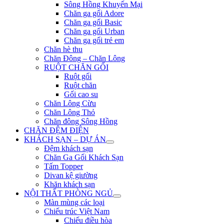
Sông Hồng Khuyến Mại
Chăn ga gối Adore
Chăn ga gối Basic
Chăn ga gối Urban
Chăn ga gối trẻ em
Chăn hè thu
Chăn Đông – Chăn Lông
RUỘT CHĂN GỐI
Ruột gối
Ruột chăn
Gối cao su
Chăn Lông Cừu
Chăn Lông Thỏ
Chăn đông Sông Hồng
CHĂN ĐỆM ĐIỆN
KHÁCH SẠN – DỰ ÁN
Đệm khách sạn
Chăn Ga Gối Khách Sạn
Tấm Topper
Divan kệ giường
Khăn khách sạn
NỘI THẤT PHÒNG NGỦ
Màn mùng các loại
Chiếu trúc Việt Nam
Chiếu điều hòa