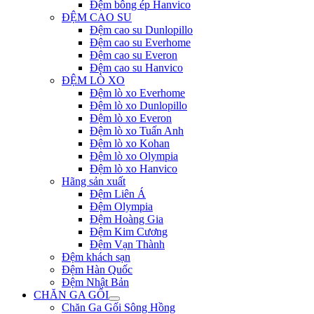
Đệm bông ép Hanvico
ĐỆM CAO SU
Đệm cao su Dunlopillo
Đệm cao su Everhome
Đệm cao su Everon
Đệm cao su Hanvico
ĐỆM LÒ XO
Đệm lò xo Everhome
Đệm lò xo Dunlopillo
Đệm lò xo Everon
Đệm lò xo Tuấn Anh
Đệm lò xo Kohan
Đệm lò xo Olympia
Đệm lò xo Hanvico
Hãng sản xuất
Đệm Liên Á
Đệm Olympia
Đệm Hoàng Gia
Đệm Kim Cương
Đệm Vạn Thành
Đệm khách sạn
Đệm Hàn Quốc
Đệm Nhật Bản
CHĂN GA GỐI
Chăn Ga Gối Sông Hồng