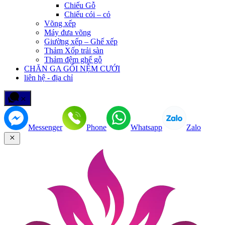
Chiếu Gỗ
Chiếu cói – cỏ
Võng xếp
Máy đưa võng
Giường xếp – Ghế xếp
Thảm Xốp trải sàn
Thảm đệm ghế gỗ
CHĂN GA GỐI NỆM CƯỚI
liên hệ - địa chỉ
Messenger
Phone
Whatsapp
Zalo