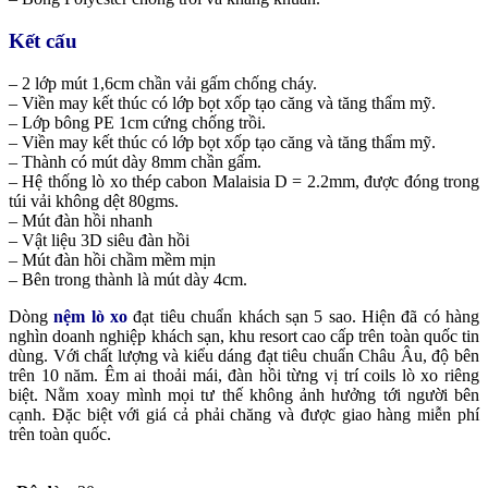
Kết cấu
– 2 lớp mút 1,6cm chần vải gấm chống cháy.
– Viền may kết thúc có lớp bọt xốp tạo căng và tăng thẩm mỹ.
– Lớp bông PE 1cm cứng chống trồi.
– Viền may kết thúc có lớp bọt xốp tạo căng và tăng thẩm mỹ.
– Thành có mút dày 8mm chần gấm.
– Hệ thống lò xo thép cabon Malaisia D = 2.2mm, được đóng trong
túi vải không dệt 80gms.
– Mút đàn hồi nhanh
– Vật liệu 3D siêu đàn hồi
– Mút đàn hồi chầm mềm mịn
– Bên trong thành là mút dày 4cm.
Dòng
nệm lò xo
đạt tiêu chuẩn khách sạn 5 sao. Hiện đã có hàng
nghìn doanh nghiệp khách sạn, khu resort cao cấp trên toàn quốc tin
dùng. Với chất lượng và kiểu dáng đạt tiêu chuẩn Châu Âu, độ bên
trên 10 năm. Êm ai thoải mái, đàn hồi từng vị trí coils lò xo riêng
biệt. Nằm xoay mình mọi tư thế không ảnh hưởng tới người bên
cạnh. Đặc biệt với giá cả phải chăng và được giao hàng miễn phí
trên toàn quốc.