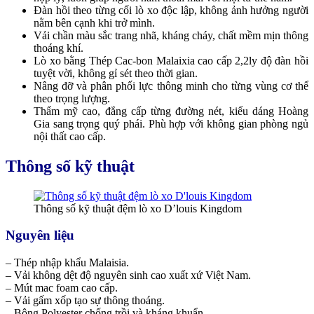
Đàn hồi theo từng cối lò xo độc lập, không ảnh hưởng người
nằm bên cạnh khi trở mình.
Vải chần màu sắc trang nhã, kháng cháy, chất mềm mịn thông
thoáng khí.
Lò xo bằng Thép Cac-bon Malaixia cao cấp 2,2ly độ đàn hồi
tuyệt vời, không gỉ sét theo thời gian.
Nâng đỡ và phân phối lực thông minh cho từng vùng cơ thể
theo trọng lượng.
Thẩm mỹ cao, đẳng cấp từng đường nét, kiểu dáng Hoàng
Gia sang trọng quý phái. Phù hợp với không gian phòng ngủ
nội thất cao cấp.
Thông số kỹ thuật
Thông số kỹ thuật đệm lò xo D’louis Kingdom
Nguyên liệu
– Thép nhập khẩu Malaisia.
– Vải không dệt độ nguyên sinh cao xuất xứ Việt Nam.
– Mút mac foam cao cấp.
– Vải gấm xốp tạo sự thông thoáng.
– Bông Polyester chống trồi và kháng khuẩn.