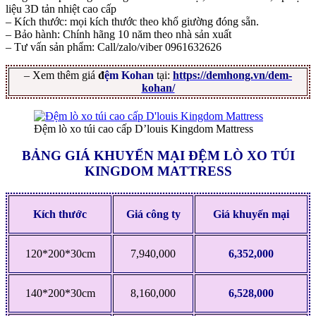
liệu 3D tản nhiệt cao cấp
– Kích thước: mọi kích thước theo khổ giường đóng sẵn.
– Bảo hành: Chính hãng 10 năm theo nhà sản xuất
– Tư vấn sản phẩm: Call/zalo/viber 0961632626
– Xem thêm giá
đ
ệm Kohan
tại:
https://demhong.vn/dem-
kohan/
Đệm lò xo túi cao cấp D’louis Kingdom Mattress
BẢNG GIÁ KHUYẾN MẠI ĐỆM LÒ XO TÚI
KINGDOM MATTRESS
Kích thước
Giá công ty
Giá khuyến mại
120*200*30cm
7,940,000
6,352,000
140*200*30cm
8,160,000
6,528,000