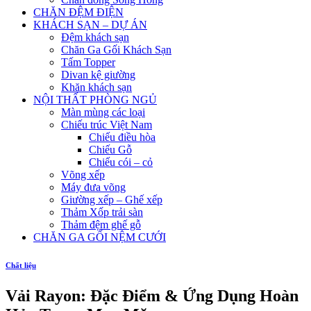
CHĂN ĐỆM ĐIỆN
KHÁCH SẠN – DỰ ÁN
Đệm khách sạn
Chăn Ga Gối Khách Sạn
Tấm Topper
Divan kệ giường
Khăn khách sạn
NỘI THẤT PHÒNG NGỦ
Màn mùng các loại
Chiếu trúc Việt Nam
Chiếu điều hòa
Chiếu Gỗ
Chiếu cói – cỏ
Võng xếp
Máy đưa võng
Giường xếp – Ghế xếp
Thảm Xốp trải sàn
Thảm đệm ghế gỗ
CHĂN GA GỐI NỆM CƯỚI
Chất liệu
Vải Rayon: Đặc Điểm & Ứng Dụng Hoàn