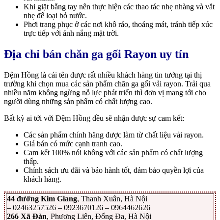
Khi giặt bằng tay nên thực hiện các thao tác nhẹ nhàng và vắt
nhẹ để loại bỏ nước.
Phơi trang phục ở các nơi khô ráo, thoáng mát, tránh tiếp xúc
trực tiếp với ánh nắng mặt trời.
Địa chỉ bán chăn ga gối Rayon uy tín
Đệm Hồng là cái tên được rất nhiều khách hàng tin tưởng tại thị
trường khi chọn mua các sản phẩm chăn ga gối vải rayon. Trải qua
nhiều năm không ngừng nỗ lực phát triển thì đơn vị mang tới cho
người dùng những sản phẩm có chất lượng cao.
Bất kỳ ai tới với Đệm Hồng đều sẽ nhận được sự cam kết:
Các sản phẩm chính hãng được làm từ chất liệu vải rayon.
Giá bán có mức cạnh tranh cao.
Cam kết 100% nói không với các sản phẩm có chất lượng
thấp.
Chính sách ưu đãi và bảo hành tốt, đảm bảo quyền lợi của
khách hàng.
44 đường Kim Giang
, Thanh Xuân, Hà Nội
– 02463257526 – 0923670126 – 0964462626
266 Xã Đàn
, Phương Liên, Đống Đa, Hà Nội