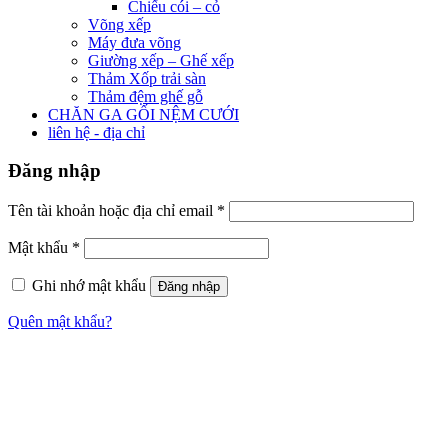
Chiếu cói – cỏ
Võng xếp
Máy đưa võng
Giường xếp – Ghế xếp
Thảm Xốp trải sàn
Thảm đệm ghế gỗ
CHĂN GA GỐI NỆM CƯỚI
liên hệ - địa chỉ
Đăng nhập
Tên tài khoản hoặc địa chỉ email
*
Mật khẩu
*
Ghi nhớ mật khẩu
Đăng nhập
Quên mật khẩu?