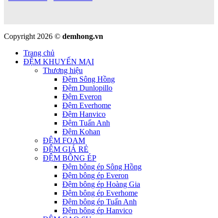
Copyright 2026 ©
demhong.vn
Trang chủ
ĐỆM KHUYẾN MẠI
Thương hiệu
Đệm Sông Hồng
Đệm Dunlopillo
Đệm Everon
Đệm Everhome
Đệm Hanvico
Đệm Tuấn Anh
Đệm Kohan
ĐỆM FOAM
ĐỆM GIÁ RẺ
ĐỆM BÔNG ÉP
Đệm bông ép Sông Hồng
Đệm bông ép Everon
Đệm bông ép Hoàng Gia
Đệm bông ép Everhome
Đệm bông ép Tuấn Anh
Đệm bông ép Hanvico