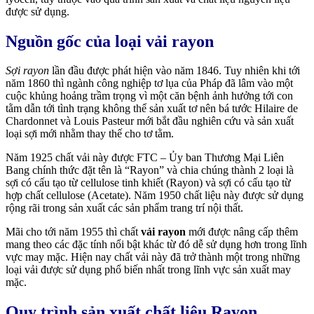
được sử dụng.
Nguồn gốc của loại vải rayon
Sợi rayon
lần đầu được phát hiện vào năm 1846. Tuy nhiên khi tới
năm 1860 thì ngành công nghiệp tơ lụa của Pháp đã lâm vào một
cuộc khủng hoảng trầm trọng vì một căn bệnh ảnh hưởng tới con
tằm dẫn tới tình trạng không thể sản xuất tơ nên bá tước Hilaire de
Chardonnet và Louis Pasteur mới bắt đầu nghiên cứu và sản xuất
loại sợi mới nhằm thay thế cho tơ tằm.
Năm 1925 chất vải này được FTC – Ủy ban Thương Mại Liên
Bang chính thức đặt tên là “Rayon” và chia chúng thành 2 loại là
sợi có cấu tạo từ cellulose tinh khiết (Rayon) và sợi có cấu tạo từ
hợp chất cellulose (Acetate). Năm 1950 chất liệu này được sử dụng
rộng rãi trong sản xuất các sản phẩm trang trí nội thất.
Mãi cho tới năm 1955 thì chất
vải rayon
mới được nâng cấp thêm
mang theo các đặc tính nổi bật khác từ đó dễ sử dụng hơn trong lĩnh
vực may mặc. Hiện nay chất vải này đã trở thành một trong những
loại vải được sử dụng phổ biến nhất trong lĩnh vực sản xuất may
mặc.
Quy trình sản xuất chất liệu Rayon