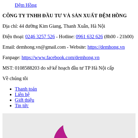
Đệm Hồng
CÔNG TY TNHH ĐẦU TƯ VÀ SẢN XUẤT ĐỆM HỒNG
Địa chỉ: 44 đường Kim Giang, Thanh Xuân, Hà Nội
Điện thoại:
0246 3257 526
- Hotline:
0961 632 626
(8h00 - 21h00)
Email: demhong.vn@gmail.com - Website:
https://demhong.vn
Fanpage:
https://www.facebook.com/demhong.vn
MST: 0108588203 do sở kế hoạch đầu tư TP Hà Nội cấp
Về chúng tôi
Thanh toán
Liên hệ
Giới thiệu
Tin tức