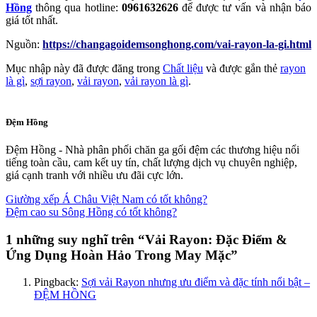
Hồng
thông qua hotline:
0961632626
để được tư vấn và nhận báo
giá tốt nhất.
Nguồn:
https://changagoidemsonghong.com/vai-rayon-la-gi.html
Mục nhập này đã được đăng trong
Chất liệu
và được gắn thẻ
rayon
là gì
,
sợi rayon
,
vải rayon
,
vải rayon là gì
.
Đệm Hồng
Đệm Hồng - Nhà phân phối chăn ga gối đệm các thương hiệu nổi
tiếng toàn cầu, cam kết uy tín, chất lượng dịch vụ chuyên nghiệp,
giá cạnh tranh với nhiều ưu đãi cực lớn.
Giường xếp Á Châu Việt Nam có tốt không?
Đệm cao su Sông Hồng có tốt không?
1 những suy nghĩ trên “
Vải Rayon: Đặc Điểm &
Ứng Dụng Hoàn Hảo Trong May Mặc
”
Pingback:
Sợi vải Rayon nhưng ưu điểm và đặc tính nổi bật –
ĐỆM HỒNG