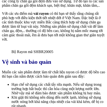
các công ty chăn ga gối đệm đưa vào sử dụng. Từ đó tạo ra các sản
phẩm chăn ga gối đệm khách sạn, biệt thự, khăn mặt, khăn tắm,..
Với các ưu điểm mà
vải rayon
có thì bạn sẽ thấy rằng chúng rất
phù hợp với điều kiện thời tiết nhiệt đới ở Việt Nam. Đặc biệt là ở
các tỉnh thuộc khu vực miền Bắc càng thích hợp sử dụng chăn ga
được làm từ loại vải này. Những sản phẩm sử dụng chất vải để làm
chăn ga, đệm,.. thường có độ bền cao, không bị nấm mốc mang tới
cảm giác thoải mái, êm ái đưa bạn tới một không gian thư giãn tuyệt
vời.
Bộ Rayon mã SHBR20005
Vệ sinh và bảo quản
Muốn các sản phẩm được làm từ chất liệu rayon có được độ bền cao
thì bạn cần nắm được cách bảo quản đơn giản sau đây:
Hạn chế sử dụng các chất tẩy rửa mạnh. Nếu sử dụng trong
trường hợp bắt buộc thì cần hòa cùng một lượng nước lớn.
Nhờ vậy mà sẽ đảm bảo được sản phẩm không bị bay màu.
Khi giặt thì không nên dùng đến nước lạnh, không sử dụng
nước nóng bởi khả năng chịu nhiệt của vải khá kém, dễ bị co
rút nhanh.