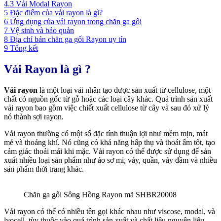
4.3
Vải Modal Rayon
5
Đặc điểm của vải rayon là gì?
6
Ứng dụng của vải rayon trong chăn ga gối
7
Vệ sinh và bảo quản
8
Địa chỉ bán chăn ga gối Rayon uy tín
9
Tổng kết
Vải Rayon là gì ?
Vải rayon
là một loại vải nhân tạo được sản xuất từ cellulose, một
chất có nguồn gốc từ gỗ hoặc các loại cây khác. Quá trình sản xuất
vải rayon bao gồm việc chiết xuất cellulose từ cây và sau đó xử lý
nó thành sợi rayon.
Vải rayon thường có một số đặc tính thuận lợi như mềm mịn, mát
mẻ và thoáng khí. Nó cũng có khả năng hấp thụ và thoát ẩm tốt, tạo
cảm giác thoải mái khi mặc. Vải rayon có thể được sử dụng để sản
xuất nhiều loại sản phẩm như áo sơ mi, váy, quần, váy đầm và nhiều
sản phẩm thời trang khác.
Chăn ga gối Sông Hồng Rayon mã SHBR20008
Vải rayon có thể có nhiều tên gọi khác nhau như viscose, modal, và
lyocell, tùy thuộc vào quá trình sản xuất và chất liệu nguyên liệu