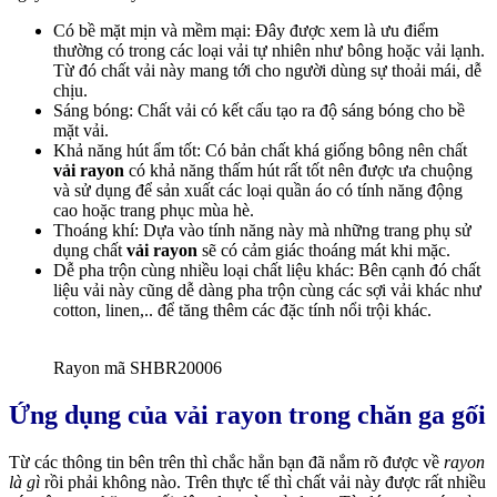
Có bề mặt mịn và mềm mại: Đây được xem là ưu điểm
thường có trong các loại vải tự nhiên như bông hoặc vải lạnh.
Từ đó chất vải này mang tới cho người dùng sự thoải mái, dễ
chịu.
Sáng bóng: Chất vải có kết cấu tạo ra độ sáng bóng cho bề
mặt vải.
Khả năng hút ẩm tốt: Có bản chất khá giống bông nên chất
vải rayon
có khả năng thấm hút rất tốt nên được ưa chuộng
và sử dụng để sản xuất các loại quần áo có tính năng động
cao hoặc trang phục mùa hè.
Thoáng khí: Dựa vào tính năng này mà những trang phụ sử
dụng chất
vải rayon
sẽ có cảm giác thoáng mát khi mặc.
Dễ pha trộn cùng nhiều loại chất liệu khác: Bên cạnh đó chất
liệu vải này cũng dễ dàng pha trộn cùng các sợi vải khác như
cotton, linen,.. để tăng thêm các đặc tính nổi trội khác.
Rayon mã SHBR20006
Ứng dụng của vải rayon trong chăn ga gối
Từ các thông tin bên trên thì chắc hẳn bạn đã nắm rõ được về
rayon
là gì
rồi phải không nào. Trên thực tế thì chất vải này được rất nhiều