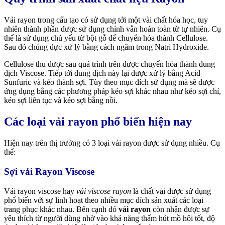
Vải rayon trong cấu tạo có sử dụng tới một vài chất hóa học, tuy
nhiên thành phần được sử dụng chính vẫn hoàn toàn từ tự nhiên. Cụ
thể là sử dụng chủ yếu từ bột gỗ để chuyển hóa thành Cellulose.
Sau đó chúng đực xử lý bằng cách ngâm trong Natri Hydroxide.
Cellulose thu được sau quá trình trên được chuyển hóa thành dung
dịch Viscose. Tiếp tới dung dịch này lại được xử lý bằng Acid
Sunfuric và kéo thành sợi. Tùy theo mục đích sử dụng mà sẽ được
ứng dụng bằng các phương pháp kéo sợi khác nhau như kéo sợi chỉ,
kéo sợi liên tục và kéo sợi bằng nồi.
Các loại vải rayon phổ biến hiện nay
Hiện nay trên thị trường có 3 loại vải rayon được sử dụng nhiều. Cụ
thể:
Sợi vải Rayon Viscose
Vải rayon viscose hay
vải viscose rayon
là chất vải được sử dụng
phổ biến với sự linh hoạt theo nhiều mục đích sản xuất các loại
trang phục khác nhau. Bên cạnh đó
vải rayon
còn nhận được sự
yêu thích từ người dùng nhờ vào khả năng thấm hút mồ hôi tốt, độ