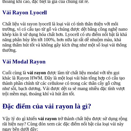
thoáng khí cao, đặc biệt là giá của chúng rất rẻ.
Vải Rayon Lyocell
Chất liệu vải rayon lyocell là loại vải có tính thân thiện với môi
trường, vì có cấu tạo từ gỗ và chúng được dệt bằng công nghệ nano
khép kín ít sử dụng hóa chất hơn. Lyocell có ưu điểm nổi bật là khả
năng phân hủy lên tới 100%, hơn nữa lại rất dễ nhuộm màu, khả
năng thấm hút tốt và không gây kích ứng như một số loại vải thông
thường.
Vải Modal Rayon
Cuối cùng là
vải rayon
được làm từ chất liệu modal với tên gọi
khác là Rayon HWM. Đây là một loại vải bán tổng hợp có cấu tạo
thành phần chính từ các cellulose có trong các thân cây gỗ cứng
như sồi, bạch dương. Vải được dệt ra sẽ mang nhiều đặc tính vượt
trội mềm mại, thoáng khí và hút ẩm tốt.
Đặc điểm của vải rayon là gì?
Vậy lý do gì khiến
vải rayon
trở thành chất liệu được sử dụng rộng
rãi hiện nay? Cùng đón xem các đặc điểm nổi bật của loại vải này
ngay bên dưới đây: