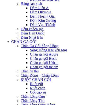
Hãng sản xuất
Đệm Liên Á
Đệm Olympia
Đệm Hoàng Gia
Đệm Kim Cương
Đệm Vạn Thành
Đệm khách sạn
Đệm Hàn Quốc
Đệm Nhật Bản
CHĂN GA GỐI
Chăn Ga Gối Sông Hồng
Sông Hồng Khuyến Mại
Chăn ga gối Adore
Chăn ga gối Basic
Chăn ga gối Urban
Chăn ga gối trẻ em
Chăn hè thu
Chăn Đông – Chăn Lông
RUỘT CHĂN GỐI
Ruột gối
Ruột chăn
Gối cao su
Chăn Lông Cừu
Chăn Lông Thỏ
Chăn đông Sông Hồng