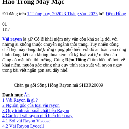
Hảo Trong May Mặc
Đã đăng trên
1 Tháng bảy, 2020
23 Tháng sáu, 2023
bởi
Đệm Hồng
01
Th7
Vải rayon
là gì? Có lẽ khái niệm này vẫn còn khá xa lạ đối với
những ai không thuộc chuyên ngành thời trang. Tuy nhiên dòng
chất liệu này đang được ứng dụng phổ biến với độ an toàn cao cùng
hình dáng, kết cấu không thua kém bất kỳ loại vải tự nhiên nào
đang có mặt trên thị trường. Cùng
Đệm Hồng
đi tìm hiểu rõ hơn về
khái niệm, nguồn gốc cũng như quy trình sản xuất vải rayon ngay
trong bài viết ngắn gọn sau đây nhé!
Chăn ga gối Sông Hồng Rayon mã SHBR20009
Danh mục
Ẩn
1
Vải Rayon là gì ?
2
Nguồn gốc của loại vải rayon
3
Quy trình sản xuất chất liệu Rayon
4
Các loại vải rayon phổ biến hiện nay
4.1
Sợi vải Rayon Viscose
4.2
Vải Rayon Lyocell