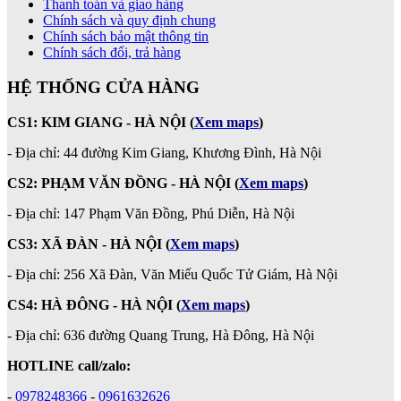
Thanh toán và giao hàng
Chính sách và quy định chung
Chính sách bảo mật thông tin
Chính sách đổi, trả hàng
HỆ THỐNG CỬA HÀNG
CS1: KIM GIANG - HÀ NỘI
(
Xem maps
)
- Địa chỉ: 44 đường Kim Giang, Khương Đình, Hà Nội
CS2: PHẠM VĂN ĐỒNG - HÀ NỘI
(
Xem maps
)
-
Địa chỉ: 147 Phạm Văn Đồng, Phú Diễn, Hà Nội
CS3: XÃ ĐÀN - HÀ NỘI (
Xem maps
)
- Địa chỉ: 256 Xã Đàn, Văn Miếu Quốc Tử Giám, Hà Nội
CS4: HÀ ĐÔNG - HÀ NỘI
(
Xem maps
)
- Địa chỉ: 636 đường Quang Trung, Hà Đông, Hà Nội
HOTLINE call/zalo:
-
0978248366
-
0961632626