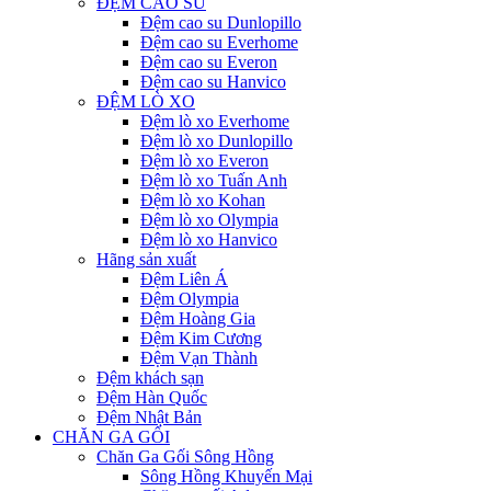
ĐỆM CAO SU
Đệm cao su Dunlopillo
Đệm cao su Everhome
Đệm cao su Everon
Đệm cao su Hanvico
ĐỆM LÒ XO
Đệm lò xo Everhome
Đệm lò xo Dunlopillo
Đệm lò xo Everon
Đệm lò xo Tuấn Anh
Đệm lò xo Kohan
Đệm lò xo Olympia
Đệm lò xo Hanvico
Hãng sản xuất
Đệm Liên Á
Đệm Olympia
Đệm Hoàng Gia
Đệm Kim Cương
Đệm Vạn Thành
Đệm khách sạn
Đệm Hàn Quốc
Đệm Nhật Bản
CHĂN GA GỐI
Chăn Ga Gối Sông Hồng
Sông Hồng Khuyến Mại