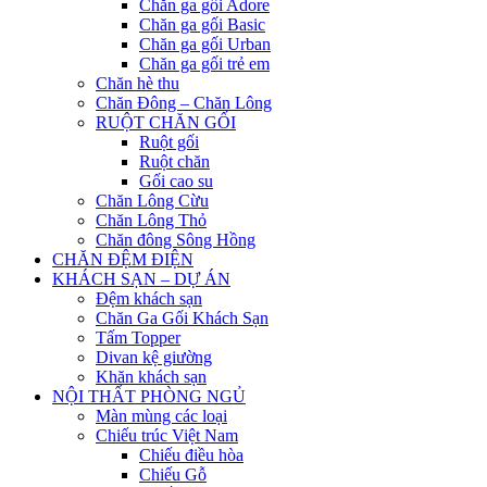
Chăn ga gối Adore
Chăn ga gối Basic
Chăn ga gối Urban
Chăn ga gối trẻ em
Chăn hè thu
Chăn Đông – Chăn Lông
RUỘT CHĂN GỐI
Ruột gối
Ruột chăn
Gối cao su
Chăn Lông Cừu
Chăn Lông Thỏ
Chăn đông Sông Hồng
CHĂN ĐỆM ĐIỆN
KHÁCH SẠN – DỰ ÁN
Đệm khách sạn
Chăn Ga Gối Khách Sạn
Tấm Topper
Divan kệ giường
Khăn khách sạn
NỘI THẤT PHÒNG NGỦ
Màn mùng các loại
Chiếu trúc Việt Nam
Chiếu điều hòa
Chiếu Gỗ