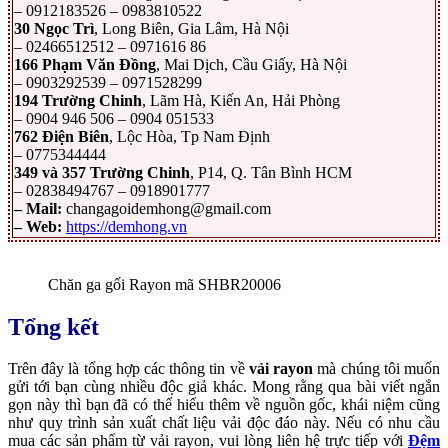
– 0912183526 – 0983810522
30 Ngọc Trì
, Long Biên, Gia Lâm, Hà Nội
– 02466512512 – 0971616 86
166 Phạm Văn Đồng
, Mai Dịch, Cầu Giấy, Hà Nội
– 0903292539 – 0971528299
194 Trường Chinh
, Lãm Hà, Kiến An, Hải Phòng
– 0904 946 506 – 0904 051533
762 Điện Biên
, Lộc Hòa, Tp Nam Định
– 0775344444
349 và 357 Trường Chinh
, P14, Q. Tân Bình HCM
– 02838494767 – 0918901777
– Mail:
changagoidemhong@gmail.com
– Web:
https://demhong.vn
Chăn ga gối Rayon mã SHBR20006
Tổng kết
Trên đây là tổng hợp các thông tin về
vải rayon
mà chúng tôi muốn
gửi tới bạn cùng nhiều độc giả khác. Mong rằng qua bài viết ngắn
gọn này thì bạn đã có thể hiểu thêm về nguồn gốc, khái niệm cũng
như quy trình sản xuất chất liệu vải độc đáo này. Nếu có nhu cầu
mua các sản phẩm từ vải rayon, vui lòng liên hệ trực tiếp với
Đệm