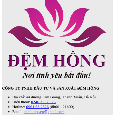
CÔNG TY TNHH ĐẦU TƯ VÀ SẢN XUẤT ĐỆM HỒNG
Địa chỉ: 44 đường Kim Giang, Thanh Xuân, Hà Nội
Điện thoại:
0246 3257 526
Hotline:
0961 63 2626
(8h00 - 21h00)
Email:
demhong.vn@gmail.com