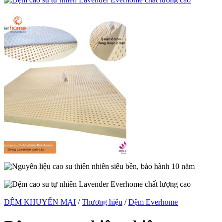
ĐỆM KHUYẾN MẠI
/
Thương hiệu
/
Đệm Everhome