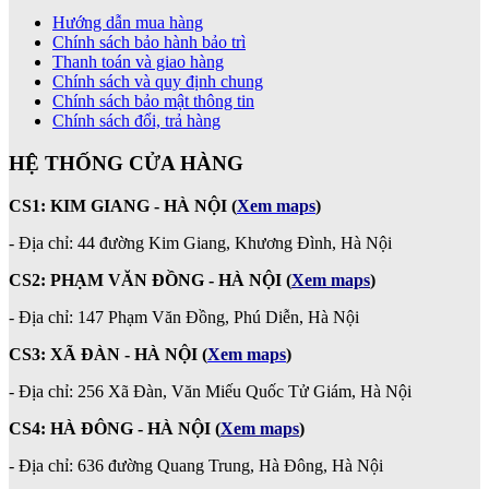
Hướng dẫn mua hàng
Chính sách bảo hành bảo trì
Thanh toán và giao hàng
Chính sách và quy định chung
Chính sách bảo mật thông tin
Chính sách đổi, trả hàng
HỆ THỐNG CỬA HÀNG
CS1: KIM GIANG - HÀ NỘI
(
Xem maps
)
- Địa chỉ: 44 đường Kim Giang, Khương Đình, Hà Nội
CS2: PHẠM VĂN ĐỒNG - HÀ NỘI
(
Xem maps
)
-
Địa chỉ: 147 Phạm Văn Đồng, Phú Diễn, Hà Nội
CS3: XÃ ĐÀN - HÀ NỘI (
Xem maps
)
- Địa chỉ: 256 Xã Đàn, Văn Miếu Quốc Tử Giám, Hà Nội
CS4: HÀ ĐÔNG - HÀ NỘI
(
Xem maps
)
- Địa chỉ: 636 đường Quang Trung, Hà Đông, Hà Nội