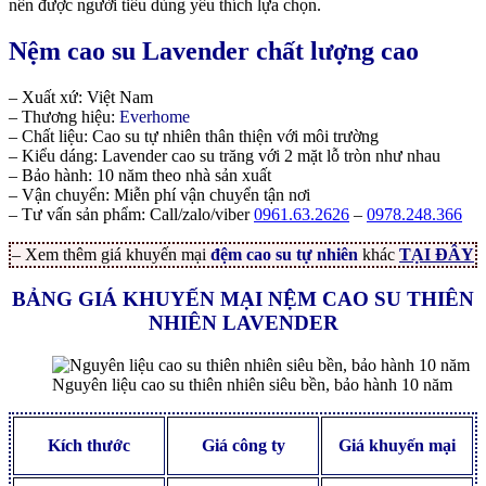
nên được người tiêu dùng yêu thích lựa chọn.
Nệm cao su Lavender chất lượng cao
– Xuất xứ: Việt Nam
– Thương hiệu:
Everhome
– Chất liệu: Cao su tự nhiên thân thiện với môi trường
– Kiểu dáng: Lavender cao su trăng với 2 mặt lỗ tròn như nhau
– Bảo hành: 10 năm theo nhà sản xuất
– Vận chuyển: Miễn phí vận chuyển tận nơi
– Tư vấn sản phẩm: Call/zalo/viber
0961.63.2626
–
0978.248.366
– Xem thêm giá khuyến mại
đệm cao su tự nhiên
khác
TẠI ĐÂY
BẢNG GIÁ KHUYẾN MẠI NỆM CAO SU THIÊN
NHIÊN LAVENDER
Nguyên liệu cao su thiên nhiên siêu bền, bảo hành 10 năm
Kích thước
Giá công ty
Giá khuyến mại