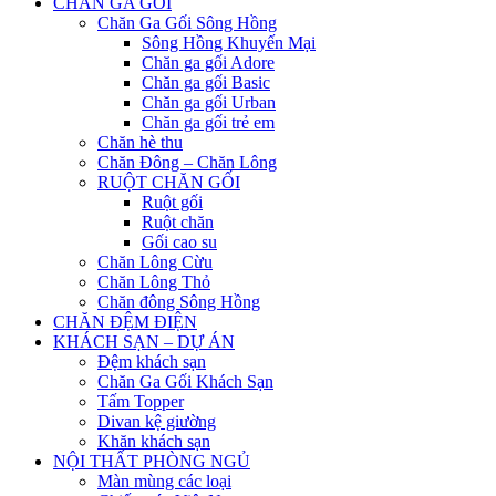
CHĂN GA GỐI
Chăn Ga Gối Sông Hồng
Sông Hồng Khuyến Mại
Chăn ga gối Adore
Chăn ga gối Basic
Chăn ga gối Urban
Chăn ga gối trẻ em
Chăn hè thu
Chăn Đông – Chăn Lông
RUỘT CHĂN GỐI
Ruột gối
Ruột chăn
Gối cao su
Chăn Lông Cừu
Chăn Lông Thỏ
Chăn đông Sông Hồng
CHĂN ĐỆM ĐIỆN
KHÁCH SẠN – DỰ ÁN
Đệm khách sạn
Chăn Ga Gối Khách Sạn
Tấm Topper
Divan kệ giường
Khăn khách sạn
NỘI THẤT PHÒNG NGỦ
Màn mùng các loại