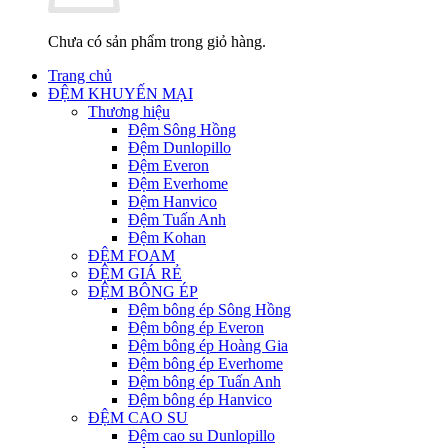
Chưa có sản phẩm trong giỏ hàng.
Trang chủ
ĐỆM KHUYẾN MẠI
Thương hiệu
Đệm Sông Hồng
Đệm Dunlopillo
Đệm Everon
Đệm Everhome
Đệm Hanvico
Đệm Tuấn Anh
Đệm Kohan
ĐỆM FOAM
ĐỆM GIÁ RẺ
ĐỆM BÔNG ÉP
Đệm bông ép Sông Hồng
Đệm bông ép Everon
Đệm bông ép Hoàng Gia
Đệm bông ép Everhome
Đệm bông ép Tuấn Anh
Đệm bông ép Hanvico
ĐỆM CAO SU
Đệm cao su Dunlopillo