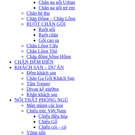
Chăn ga gối Urban
Chăn ga gối trẻ em
Chăn hè thu
Chăn Đông – Chăn Lông
RUỘT CHĂN GỐI
Ruột gối
Ruột chăn
Gối cao su
Chăn Lông Cừu
Chăn Lông Thỏ
Chăn đông Sông Hồng
CHĂN ĐỆM ĐIỆN
KHÁCH SẠN – DỰ ÁN
Đệm khách sạn
Chăn Ga Gối Khách Sạn
Tấm Topper
Divan kệ giường
Khăn khách sạn
NỘI THẤT PHÒNG NGỦ
Màn mùng các loại
Chiếu trúc Việt Nam
Chiếu điều hòa
Chiếu Gỗ
Chiếu cói – cỏ
Võng xếp