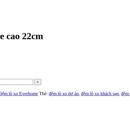
e cao 22cm
Đệm lò xo Everhome
Thẻ:
đệm lò xo dự án
,
đệm lò xo khách sạn
,
đệm 