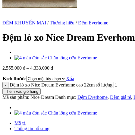
ĐỆM KHUYẾN MẠI
/
Thương hiệu
/
Đệm Everhome
Đệm lò xo Nice Dream Everhom
2,555,000
₫
–
4,333,000
₫
Kích thước
Xóa
Đệm lò xo Nice Dream Everhome cao 22cm số lượng
Thêm vào giỏ hàng
Mã sản phẩm:
Nice-Dream
Danh mục:
Đệm Everhome
,
Đệm giá rẻ
,
Mô tả
Thông tin bổ sung