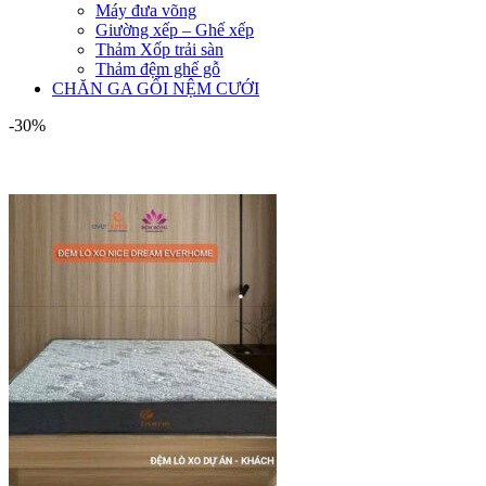
Máy đưa võng
Giường xếp – Ghế xếp
Thảm Xốp trải sàn
Thảm đệm ghế gỗ
CHĂN GA GỐI NỆM CƯỚI
-30%