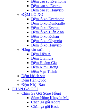
Đệm cao su Everhome
Đệm cao su Everon
Đệm cao su Hanvico
ĐỆM LÒ XO
Đệm lò xo Everhome
Đệm lò xo Dunlopillo
Đệm lò xo Everon
Đệm lò xo Tuấn Anh
Đệm lò xo Kohan
Đệm lò xo Olympia
Đệm lò xo Hanvico
Hãng sản xuất
Đệm Liên Á
Đệm Olympia
Đệm Hoàng Gia
Đệm Kim Cương
Đệm Vạn Thành
Đệm khách sạn
Đệm Hàn Quốc
Đệm Nhật Bản
CHĂN GA GỐI
Chăn Ga Gối Sông Hồng
Sông Hồng Khuyến Mại
Chăn ga gối Adore
Chăn ga gối Basic