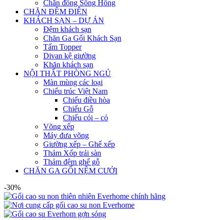
Chăn đông Sông Hồng
CHĂN ĐỆM ĐIỆN
KHÁCH SẠN – DỰ ÁN
Đệm khách sạn
Chăn Ga Gối Khách Sạn
Tấm Topper
Divan kệ giường
Khăn khách sạn
NỘI THẤT PHÒNG NGỦ
Màn mùng các loại
Chiếu trúc Việt Nam
Chiếu điều hòa
Chiếu Gỗ
Chiếu cói – cỏ
Võng xếp
Máy đưa võng
Giường xếp – Ghế xếp
Thảm Xốp trải sàn
Thảm đệm ghế gỗ
CHĂN GA GỐI NỆM CƯỚI
-30%