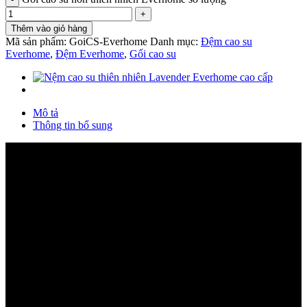
Thêm vào giỏ hàng
Mã sản phẩm:
GoiCS-Everhome
Danh mục:
Đệm cao su
Everhome
,
Đệm Everhome
,
Gối cao su
Mô tả
Thông tin bổ sung