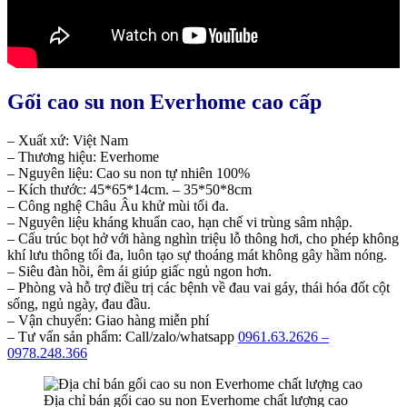
Gối cao su non Everhome cao cấp
– Xuất xứ: Việt Nam
– Thương hiệu: Everhome
– Nguyên liệu: Cao su non tự nhiên 100%
– Kích thước: 45*65*14cm. – 35*50*8cm
– Công nghệ Châu Âu khử mùi tối đa.
– Nguyên liệu kháng khuẩn cao, hạn chế vi trùng sâm nhập.
– Cấu trúc bọt hở với hàng nghìn triệu lỗ thông hơi, cho phép không
khí lưu thông tối đa, luôn tạo sự thoáng mát không gây hầm nóng.
– Siêu đàn hồi, êm ái giúp giấc ngủ ngon hơn.
– Phòng và hỗ trợ điều trị các bệnh về đau vai gáy, thái hóa đốt cột
sống, ngủ ngày, đau đầu.
– Vận chuyển: Giao hàng miễn phí
– Tư vấn sản phẩm: Call/zalo/whatsapp
0961.63.2626
–
0978.248.366
Địa chỉ bán gối cao su non Everhome chất lượng cao