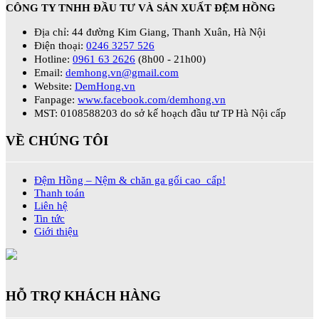
CÔNG TY TNHH ĐẦU TƯ VÀ SẢN XUẤT ĐỆM HỒNG
Địa chỉ: 44 đường Kim Giang, Thanh Xuân, Hà Nội
Điện thoại:
0246 3257 526
Hotline:
0961 63 2626
(8h00 - 21h00)
Email:
demhong.vn@gmail.com
Website:
DemHong.vn
Fanpage:
www.facebook.com/demhong.vn
MST: 0108588203 do sở kế hoạch đầu tư TP Hà Nội cấp
VỀ CHÚNG TÔI
Đệm Hồng – Nệm & chăn ga gối cao cấp!
Thanh toán
Liên hệ
Tin tức
Giới thiệu
HỖ TRỢ KHÁCH HÀNG