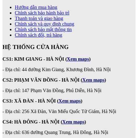
Hướng dẫn mua hàng
Chính sách bảo hành bảo trì
Thanh toán và giao hàng
Chính sách và quy định chung
Chính sách bảo mật thông tin
Chính sách đổi, trả hàng
HỆ THỐNG CỬA HÀNG
CS1: KIM GIANG - HÀ NỘI
(
Xem maps
)
- Địa chỉ: 44 đường Kim Giang, Khương Đình, Hà Nội
CS2: PHẠM VĂN ĐỒNG - HÀ NỘI
(
Xem maps
)
-
Địa chỉ: 147 Phạm Văn Đồng, Phú Diễn, Hà Nội
CS3: XÃ ĐÀN - HÀ NỘI (
Xem maps
)
- Địa chỉ: 256 Xã Đàn, Văn Miếu Quốc Tử Giám, Hà Nội
CS4: HÀ ĐÔNG - HÀ NỘI
(
Xem maps
)
- Địa chỉ: 636 đường Quang Trung, Hà Đông, Hà Nội