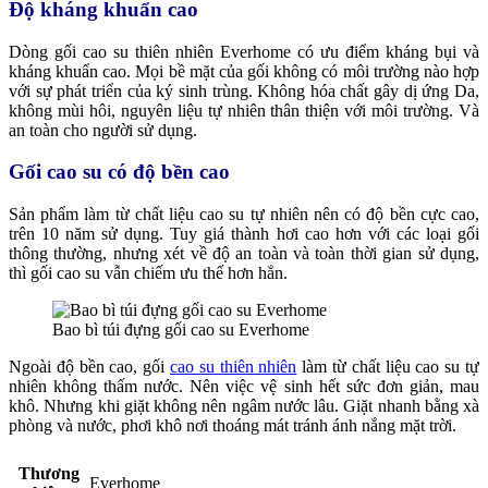
Độ kháng khuẩn cao
Dòng gối cao su thiên nhiên Everhome có ưu điểm kháng bụi và
kháng khuẩn cao. Mọi bề mặt của gối không có môi trường nào hợp
với sự phát triển của ký sinh trùng. Không hóa chất gây dị ứng Da,
không mùi hôi, nguyên liệu tự nhiên thân thiện với môi trường. Và
an toàn cho người sử dụng.
Gối cao su có độ bền cao
Sản phẩm làm từ chất liệu cao su tự nhiên nên có độ bền cực cao,
trên 10 năm sử dụng. Tuy giá thành hơi cao hơn với các loại gối
thông thường, nhưng xét về độ an toàn và toàn thời gian sử dụng,
thì gối cao su vẫn chiếm ưu thế hơn hẳn.
Bao bì túi đựng gối cao su Everhome
Ngoài độ bền cao, gối
cao su thiên nhiên
làm từ chất liệu cao su tự
nhiên không thấm nước. Nên việc vệ sinh hết sức đơn giản, mau
khô. Nhưng khi giặt không nên ngâm nước lâu. Giặt nhanh bằng xà
phòng và nước, phơi khô nơi thoáng mát tránh ánh nắng mặt trời.
Thương
Everhome