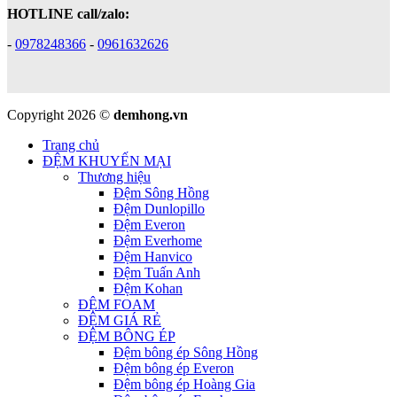
HOTLINE call/zalo:
-
0978248366
-
0961632626
Copyright 2026 ©
demhong.vn
Trang chủ
ĐỆM KHUYẾN MẠI
Thương hiệu
Đệm Sông Hồng
Đệm Dunlopillo
Đệm Everon
Đệm Everhome
Đệm Hanvico
Đệm Tuấn Anh
Đệm Kohan
ĐỆM FOAM
ĐỆM GIÁ RẺ
ĐỆM BÔNG ÉP
Đệm bông ép Sông Hồng
Đệm bông ép Everon
Đệm bông ép Hoàng Gia