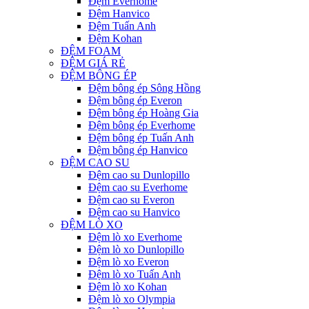
Đệm Everhome
Đệm Hanvico
Đệm Tuấn Anh
Đệm Kohan
ĐỆM FOAM
ĐỆM GIÁ RẺ
ĐỆM BÔNG ÉP
Đệm bông ép Sông Hồng
Đệm bông ép Everon
Đệm bông ép Hoàng Gia
Đệm bông ép Everhome
Đệm bông ép Tuấn Anh
Đệm bông ép Hanvico
ĐỆM CAO SU
Đệm cao su Dunlopillo
Đệm cao su Everhome
Đệm cao su Everon
Đệm cao su Hanvico
ĐỆM LÒ XO
Đệm lò xo Everhome
Đệm lò xo Dunlopillo
Đệm lò xo Everon
Đệm lò xo Tuấn Anh
Đệm lò xo Kohan
Đệm lò xo Olympia