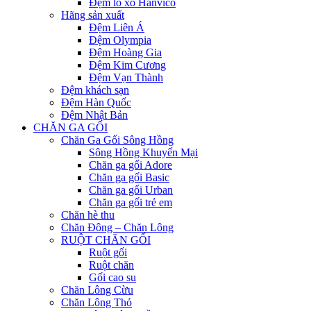
Đệm lò xo Hanvico
Hãng sản xuất
Đệm Liên Á
Đệm Olympia
Đệm Hoàng Gia
Đệm Kim Cương
Đệm Vạn Thành
Đệm khách sạn
Đệm Hàn Quốc
Đệm Nhật Bản
CHĂN GA GỐI
Chăn Ga Gối Sông Hồng
Sông Hồng Khuyến Mại
Chăn ga gối Adore
Chăn ga gối Basic
Chăn ga gối Urban
Chăn ga gối trẻ em
Chăn hè thu
Chăn Đông – Chăn Lông
RUỘT CHĂN GỐI
Ruột gối
Ruột chăn
Gối cao su
Chăn Lông Cừu
Chăn Lông Thỏ