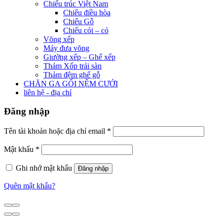
Chiếu trúc Việt Nam
Chiếu điều hòa
Chiếu Gỗ
Chiếu cói – cỏ
Võng xếp
Máy đưa võng
Giường xếp – Ghế xếp
Thảm Xốp trải sàn
Thảm đệm ghế gỗ
CHĂN GA GỐI NỆM CƯỚI
liên hệ - địa chỉ
Đăng nhập
Tên tài khoản hoặc địa chỉ email
*
Mật khẩu
*
Ghi nhớ mật khẩu
Đăng nhập
Quên mật khẩu?