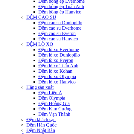
Đệm bông ép Everhome
Đệm bông ép Tuấn Anh
Đệm bông ép Hanvico
ĐỆM CAO SU
Đệm cao su Dunlopillo
Đệm cao su Everhome
Đệm cao su Everon
Đệm cao su Hanvico
ĐỆM LÒ XO
Đệm lò xo Everhome
Đệm lò xo Dunlopillo
Đệm lò xo Everon
Đệm lò xo Tuấn Anh
Đệm lò xo Kohan
Đệm lò xo Olympia
Đệm lò xo Hanvico
Hãng sản xuất
Đệm Liên Á
Đệm Olympia
Đệm Hoàng Gia
Đệm Kim Cương
Đệm Vạn Thành
Đệm khách sạn
Đệm Hàn Quốc
Đệm Nhật Bản