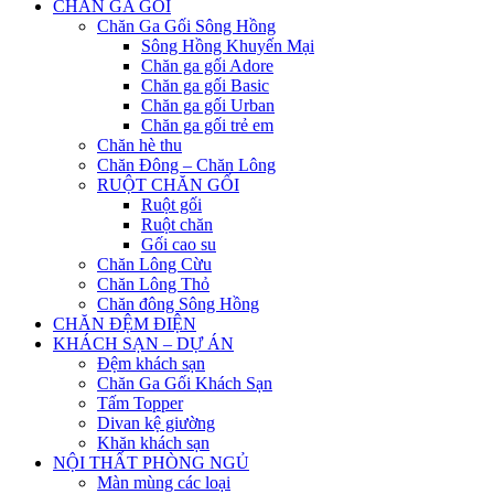
CHĂN GA GỐI
Chăn Ga Gối Sông Hồng
Sông Hồng Khuyến Mại
Chăn ga gối Adore
Chăn ga gối Basic
Chăn ga gối Urban
Chăn ga gối trẻ em
Chăn hè thu
Chăn Đông – Chăn Lông
RUỘT CHĂN GỐI
Ruột gối
Ruột chăn
Gối cao su
Chăn Lông Cừu
Chăn Lông Thỏ
Chăn đông Sông Hồng
CHĂN ĐỆM ĐIỆN
KHÁCH SẠN – DỰ ÁN
Đệm khách sạn
Chăn Ga Gối Khách Sạn
Tấm Topper
Divan kệ giường
Khăn khách sạn
NỘI THẤT PHÒNG NGỦ
Màn mùng các loại