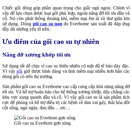
Chiếc gối đóng góp phần quan trọng cho giấc ngủ ngon. Chính vì
vậy để lựa chọn được loại gối phù hợp, ngoài nâng đỡ tối ưu đầu và
cổ. Nó còn phải thông thoáng khí, mềm mại êm ái và thư giãn khi
sử dụng. Dòng
gối cao su non
do Everhome sản xuất đã đáp ứng
đầy đủ những yếu tố trên.
Ưu điểm của gối cao su tự nhiên
Nâng đỡ xương khớp tối ưu
Sử dụng rất dễ chịu vì cao su thiên nhiên có mật độ tế bào dày đặc.
Vì vậy
gối
giữ được hình dáng và tính mềm mại nhiều hơn hẳn các
dòng gối có trên thị trường.
Sản phẩm gối cao su Everhome cao cấp cung cấp khả năng nâng đỡ
tối ưu. Và hỗ trợ hoàn hảo cho hệ thống xương khớp, dây chằng các
khu vực xung quanh đầu và cổ. Vì vậy gối cao su là sản phẩm tích
cực để phòng và hỗ trợ điều trị các bệnh về đau vai gáy, thái hóa đốt
cột sống, ngủ ngày, đau đầu …etc…
Gối cao su Everhom gợn sóng