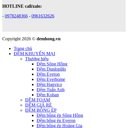
HOTLINE call/zalo:
-
0978248366
-
0961632626
Copyright 2026 ©
demhong.vn
Trang chủ
ĐỆM KHUYẾN MẠI
Thương hiệu
Đệm Sông Hồng
Đệm Dunlopillo
Đệm Everon
Đệm Everhome
Đệm Hanvico
Đệm Tuấn Anh
Đệm Kohan
ĐỆM FOAM
ĐỆM GIÁ RẺ
ĐỆM BÔNG ÉP
Đệm bông ép Sông Hồng
Đệm bông ép Everon
Đệm bông ép Hoàng Gia