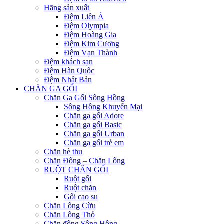
Hãng sản xuất
Đệm Liên Á
Đệm Olympia
Đệm Hoàng Gia
Đệm Kim Cương
Đệm Vạn Thành
Đệm khách sạn
Đệm Hàn Quốc
Đệm Nhật Bản
CHĂN GA GỐI
Chăn Ga Gối Sông Hồng
Sông Hồng Khuyến Mại
Chăn ga gối Adore
Chăn ga gối Basic
Chăn ga gối Urban
Chăn ga gối trẻ em
Chăn hè thu
Chăn Đông – Chăn Lông
RUỘT CHĂN GỐI
Ruột gối
Ruột chăn
Gối cao su
Chăn Lông Cừu
Chăn Lông Thỏ
Chăn đông Sông Hồng