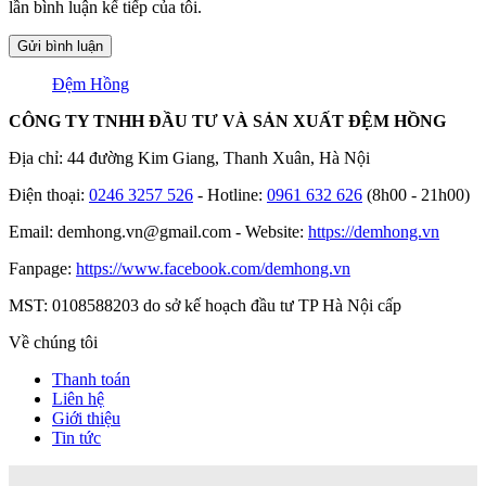
lần bình luận kế tiếp của tôi.
Đệm Hồng
CÔNG TY TNHH ĐẦU TƯ VÀ SẢN XUẤT ĐỆM HỒNG
Địa chỉ: 44 đường Kim Giang, Thanh Xuân, Hà Nội
Điện thoại:
0246 3257 526
- Hotline:
0961 632 626
(8h00 - 21h00)
Email: demhong.vn@gmail.com - Website:
https://demhong.vn
Fanpage:
https://www.facebook.com/demhong.vn
MST: 0108588203 do sở kế hoạch đầu tư TP Hà Nội cấp
Về chúng tôi
Thanh toán
Liên hệ
Giới thiệu
Tin tức