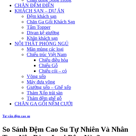
CHĂN ĐỆM ĐIỆN
KHÁCH SẠN – DỰ ÁN
Đệm khách sạn
Chăn Ga Gối Khách Sạn
Tấm Topper
Divan kệ giường
Khăn khách sạn
NỘI THẤT PHÒNG NGỦ
Màn mùng các loại
Chiếu trúc Việt Nam
Chiếu điều hòa
Chiếu Gỗ
Chiếu cói – cỏ
Võng xếp
Máy đưa võng
Giường xếp – Ghế xếp
Thảm Xốp trải sàn
Thảm đệm ghế gỗ
CHĂN GA GỐI NỆM CƯỚI
Tư vấn đệm cao su
So Sánh Đệm Cao Su Tự Nhiên Và Nhân