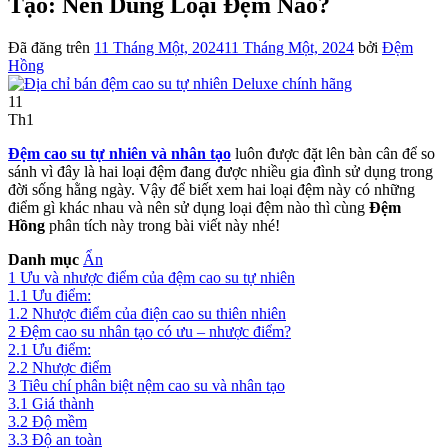
Tạo: Nên Dùng Loại Đệm Nào?
Đã đăng trên
11 Tháng Một, 2024
11 Tháng Một, 2024
bởi
Đệm
Hồng
11
Th1
Đệm cao su tự nhiên và nhân tạo
luôn được đặt lên bàn cân để so
sánh vì đây là hai loại đệm đang được nhiều gia đình sử dụng trong
đời sống hằng ngày. Vậy để biết xem hai loại đệm này có những
điểm gì khác nhau và nên sử dụng loại đệm nào thì cùng
Đệm
Hồng
phân tích này trong bài viết này nhé!
Danh mục
Ẩn
1
Ưu và nhược điểm của đệm cao su tự nhiên
1.1
Ưu điểm:
1.2
Nhược điểm của điện cao su thiên nhiên
2
Đệm cao su nhân tạo có ưu – nhược điểm?
2.1
Ưu điểm:
2.2
Nhược điểm
3
Tiêu chí phân biệt nệm cao su và nhân tạo
3.1
Giá thành
3.2
Độ mềm
3.3
Độ an toàn