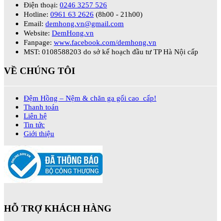
Điện thoại:
0246 3257 526
Hotline:
0961 63 2626
(8h00 - 21h00)
Email:
demhong.vn@gmail.com
Website:
DemHong.vn
Fanpage:
www.facebook.com/demhong.vn
MST: 0108588203 do sở kế hoạch đầu tư TP Hà Nội cấp
VỀ CHÚNG TÔI
Đệm Hồng – Nệm & chăn ga gối cao cấp!
Thanh toán
Liên hệ
Tin tức
Giới thiệu
HỖ TRỢ KHÁCH HÀNG