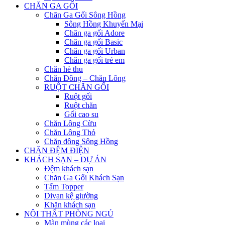
CHĂN GA GỐI
Chăn Ga Gối Sông Hồng
Sông Hồng Khuyến Mại
Chăn ga gối Adore
Chăn ga gối Basic
Chăn ga gối Urban
Chăn ga gối trẻ em
Chăn hè thu
Chăn Đông – Chăn Lông
RUỘT CHĂN GỐI
Ruột gối
Ruột chăn
Gối cao su
Chăn Lông Cừu
Chăn Lông Thỏ
Chăn đông Sông Hồng
CHĂN ĐỆM ĐIỆN
KHÁCH SẠN – DỰ ÁN
Đệm khách sạn
Chăn Ga Gối Khách Sạn
Tấm Topper
Divan kệ giường
Khăn khách sạn
NỘI THẤT PHÒNG NGỦ
Màn mùng các loại