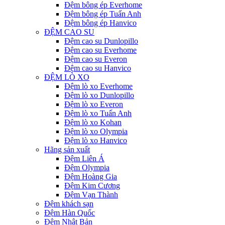
Đệm bông ép Everhome
Đệm bông ép Tuấn Anh
Đệm bông ép Hanvico
ĐỆM CAO SU
Đệm cao su Dunlopillo
Đệm cao su Everhome
Đệm cao su Everon
Đệm cao su Hanvico
ĐỆM LÒ XO
Đệm lò xo Everhome
Đệm lò xo Dunlopillo
Đệm lò xo Everon
Đệm lò xo Tuấn Anh
Đệm lò xo Kohan
Đệm lò xo Olympia
Đệm lò xo Hanvico
Hãng sản xuất
Đệm Liên Á
Đệm Olympia
Đệm Hoàng Gia
Đệm Kim Cương
Đệm Vạn Thành
Đệm khách sạn
Đệm Hàn Quốc
Đệm Nhật Bản