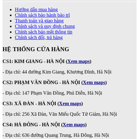
Hướng dẫn mua hàng
Chính sách bảo hành bảo trì
Thanh toán và giao hàng
Chính sách và quy định chung
Chính sách bảo mật thông tin
Chính sách đổi, trả hàng
HỆ THỐNG CỬA HÀNG
CS1: KIM GIANG - HÀ NỘI
(
Xem maps
)
- Địa chỉ: 44 đường Kim Giang, Khương Đình, Hà Nội
CS2: PHẠM VĂN ĐỒNG - HÀ NỘI
(
Xem maps
)
-
Địa chỉ: 147 Phạm Văn Đồng, Phú Diễn, Hà Nội
CS3: XÃ ĐÀN - HÀ NỘI (
Xem maps
)
- Địa chỉ: 256 Xã Đàn, Văn Miếu Quốc Tử Giám, Hà Nội
CS4: HÀ ĐÔNG - HÀ NỘI
(
Xem maps
)
- Địa chỉ: 636 đường Quang Trung, Hà Đông, Hà Nội