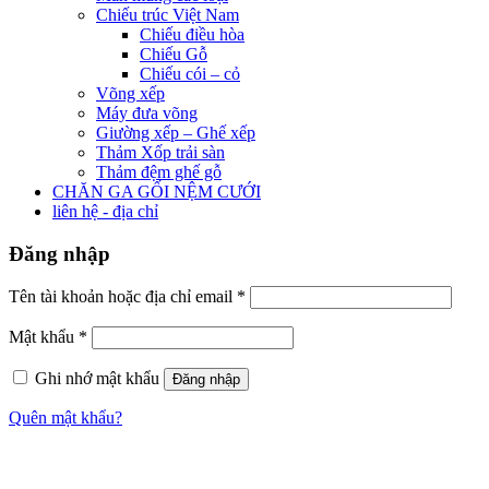
Chiếu trúc Việt Nam
Chiếu điều hòa
Chiếu Gỗ
Chiếu cói – cỏ
Võng xếp
Máy đưa võng
Giường xếp – Ghế xếp
Thảm Xốp trải sàn
Thảm đệm ghế gỗ
CHĂN GA GỐI NỆM CƯỚI
liên hệ - địa chỉ
Đăng nhập
Tên tài khoản hoặc địa chỉ email
*
Mật khẩu
*
Ghi nhớ mật khẩu
Đăng nhập
Quên mật khẩu?