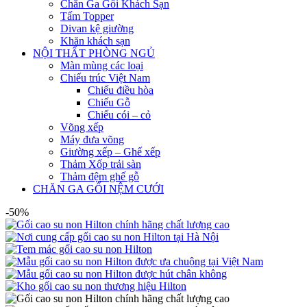
Chăn Ga Gối Khách Sạn
Tấm Topper
Divan kệ giường
Khăn khách sạn
NỘI THẤT PHÒNG NGỦ
Màn mùng các loại
Chiếu trúc Việt Nam
Chiếu điều hòa
Chiếu Gỗ
Chiếu cói – cỏ
Võng xếp
Máy đưa võng
Giường xếp – Ghế xếp
Thảm Xốp trải sàn
Thảm đệm ghế gỗ
CHĂN GA GỐI NỆM CƯỚI
-50%