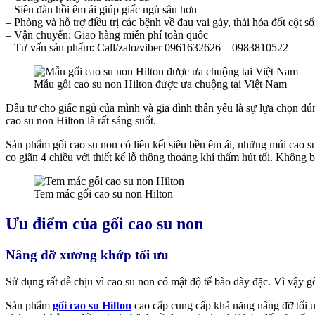
– Siêu đàn hồi êm ái giúp giấc ngủ sâu hơn
– Phòng và hỗ trợ điều trị các bệnh về đau vai gáy, thái hóa đốt cột s
– Vận chuyển: Giao hàng miễn phí toàn quốc
– Tư vấn sản phẩm: Call/zalo/viber 0961632626 – 0983810522
Mẫu gối cao su non Hilton được ưa chuộng tại Việt Nam
Đầu tư cho giấc ngủ của mình và gia đình thân yêu là sự lựa chọn đú
cao su non Hilton là rất sáng suốt.
Sản phẩm gối cao su non có liên kết siêu bền êm ái, những múi cao su
co giãn 4 chiều với thiết kế lỗ thông thoáng khí thấm hút tối. Không b
Tem mác gối cao su non Hilton
Ưu điểm của gối cao su non
Nâng đỡ xương khớp tối ưu
Sử dụng rất dễ chịu vì cao su non có mật độ tế bào dày đặc. Vì vậy g
Sản phẩm
gối cao su Hilton
cao cấp cung cấp khả năng nâng đỡ tối ư