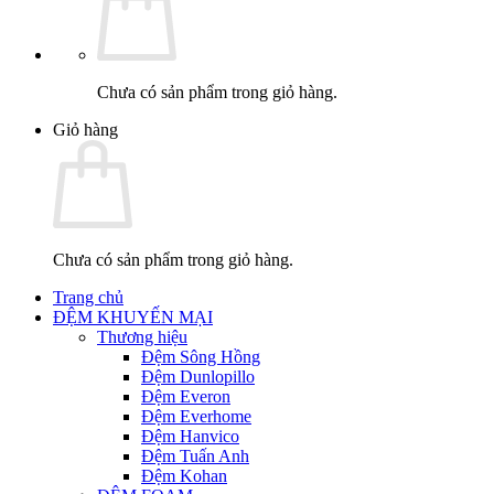
Chưa có sản phẩm trong giỏ hàng.
Giỏ hàng
Chưa có sản phẩm trong giỏ hàng.
Trang chủ
ĐỆM KHUYẾN MẠI
Thương hiệu
Đệm Sông Hồng
Đệm Dunlopillo
Đệm Everon
Đệm Everhome
Đệm Hanvico
Đệm Tuấn Anh
Đệm Kohan