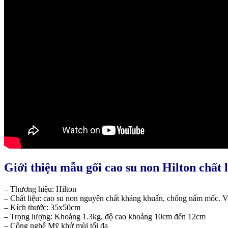
Giới thiệu mẫu gối cao su non Hilton chất 
– Thương hiệu: Hilton
– Chất liệu: cao su non nguyên chất kháng khuẩn, chống nấm mốc. Vỏ
– Kích thước: 35x50cm
– Trọng lượng: Khoảng 1.3kg, độ cao khoảng 10cm đến 12cm
– Công nghệ Mỹ khử mùi tối đa