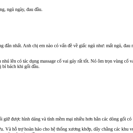
ống, ngủ ngày, đau đầu.
ng đắn nhất. Anh chị em nào có vấn đề về giấc ngủ như: mất ngủ, đau 
 nhú lên có tác dụng massage cổ vai gáy rất tốt. Nó ôm trọn vùng cổ v
ị bí bách khi gối đầu.
ối giữ được hình dáng và tính mềm mại nhiều hơn hẳn các dòng gối có t
u. Và hỗ trợ hoàn hảo cho hệ thống xương khớp, dây chằng các khu vự