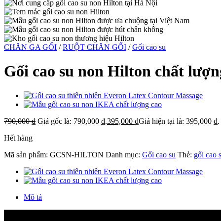
CHĂN GA GỐI
/
RUỘT CHĂN GỐI
/
Gối cao su
Gối cao su non Hilton chất lượ
790,000
₫
Giá gốc là: 790,000 ₫.
395,000
₫
Giá hiện tại là: 395,000 ₫.
Hết hàng
Mã sản phẩm:
GCSN-HILTON
Danh mục:
Gối cao su
Thẻ:
gối cao 
Mô tả