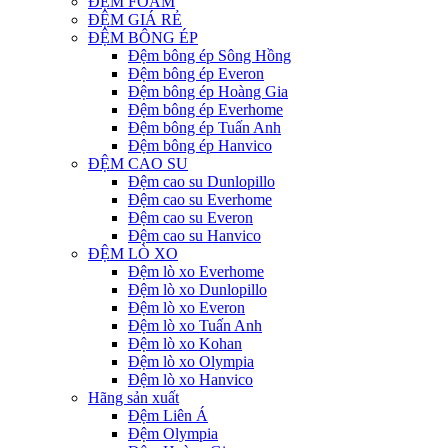
ĐỆM FOAM
ĐỆM GIÁ RẺ
ĐỆM BÔNG ÉP
Đệm bông ép Sông Hồng
Đệm bông ép Everon
Đệm bông ép Hoàng Gia
Đệm bông ép Everhome
Đệm bông ép Tuấn Anh
Đệm bông ép Hanvico
ĐỆM CAO SU
Đệm cao su Dunlopillo
Đệm cao su Everhome
Đệm cao su Everon
Đệm cao su Hanvico
ĐỆM LÒ XO
Đệm lò xo Everhome
Đệm lò xo Dunlopillo
Đệm lò xo Everon
Đệm lò xo Tuấn Anh
Đệm lò xo Kohan
Đệm lò xo Olympia
Đệm lò xo Hanvico
Hãng sản xuất
Đệm Liên Á
Đệm Olympia