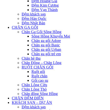
Đệm Hoàng Gia
Đệm Kim Cương
Đệm Vạn Thành
Đệm khách sạn
Đệm Hàn Quốc
Đệm Nhật Bản
CHĂN GA GỐI
Chăn Ga Gối Sông Hồng
Sông Hồng Khuyến Mại
Chăn ga gối Adore
Chăn ga gối Basic
Chăn ga gối Urban
Chăn ga gối trẻ em
Chăn hè thu
Chăn Đông – Chăn Lông
RUỘT CHĂN GỐI
Ruột gối
Ruột chăn
Gối cao su
Chăn Lông Cừu
Chăn Lông Thỏ
Chăn đông Sông Hồng
CHĂN ĐỆM ĐIỆN
KHÁCH SẠN – DỰ ÁN
Đệm khách sạn