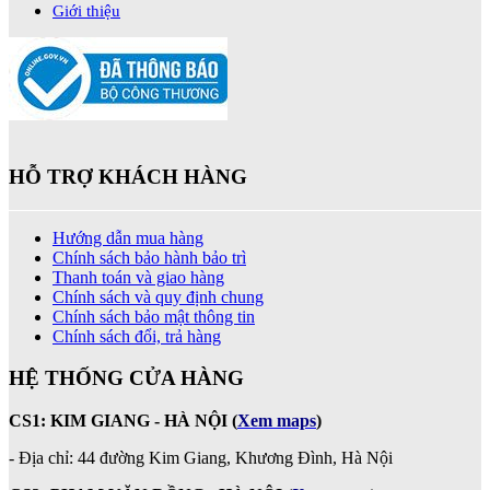
Giới thiệu
HỖ TRỢ KHÁCH HÀNG
Hướng dẫn mua hàng
Chính sách bảo hành bảo trì
Thanh toán và giao hàng
Chính sách và quy định chung
Chính sách bảo mật thông tin
Chính sách đổi, trả hàng
HỆ THỐNG CỬA HÀNG
CS1: KIM GIANG - HÀ NỘI
(
Xem maps
)
- Địa chỉ: 44 đường Kim Giang, Khương Đình, Hà Nội