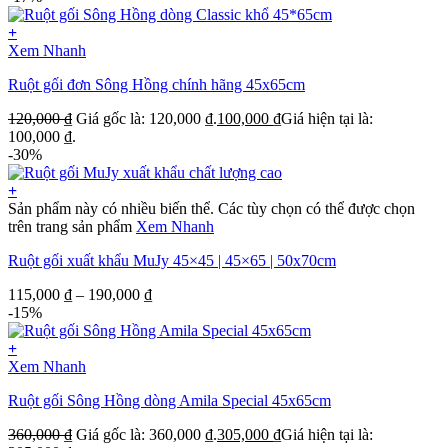
+
Xem Nhanh
Ruột gối đơn Sông Hồng chính hãng 45x65cm
120,000
₫
Giá gốc là: 120,000 ₫.
100,000
₫
Giá hiện tại là:
100,000 ₫.
-30%
+
Sản phẩm này có nhiều biến thể. Các tùy chọn có thể được chọn
trên trang sản phẩm
Xem Nhanh
Ruột gối xuất khẩu MuJy 45×45 | 45×65 | 50x70cm
115,000
₫
–
190,000
₫
-15%
+
Xem Nhanh
Ruột gối Sông Hồng dòng Amila Special 45x65cm
360,000
₫
Giá gốc là: 360,000 ₫.
305,000
₫
Giá hiện tại là: