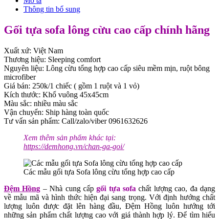
Mô tả
Thông tin bổ sung
Gối tựa sofa lông cừu cao cấp chính hãng
Xuất xứ: Việt Nam
Thương hiệu: Sleeping comfort
Nguyên liệu: Lông cừu tổng hợp cao cấp siêu mềm mịn, ruột bông
microfiber
Giá bán: 250k/1 chiếc ( gồm 1 ruột và 1 vỏ)
Kích thước: Khổ vuông 45x45cm
Màu sắc: nhiều màu sắc
Vận chuyển: Ship hàng toàn quốc
Tư vấn sản phẩm: Call/zalo/viber 0961632626
Xem thêm sản phẩm khác tại:
https://demhong.vn/chan-ga-goi/
Các mẫu gối tựa Sofa lông cừu tổng hợp cao cấp
Đệm Hồng
– Nhà cung cấp
gối tựa sofa
chất lượng cao, đa dạng
về mẫu mã và hình thức hiện đại sang trọng. Với định hướng chất
lượng luôn được đặt lên hàng đầu, Đệm Hồng luôn hướng tới
những sản phẩm chất lượng cao với giá thành hợp lý. Để tìm hiểu