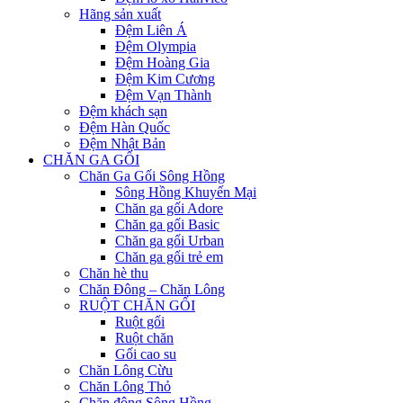
Hãng sản xuất
Đệm Liên Á
Đệm Olympia
Đệm Hoàng Gia
Đệm Kim Cương
Đệm Vạn Thành
Đệm khách sạn
Đệm Hàn Quốc
Đệm Nhật Bản
CHĂN GA GỐI
Chăn Ga Gối Sông Hồng
Sông Hồng Khuyến Mại
Chăn ga gối Adore
Chăn ga gối Basic
Chăn ga gối Urban
Chăn ga gối trẻ em
Chăn hè thu
Chăn Đông – Chăn Lông
RUỘT CHĂN GỐI
Ruột gối
Ruột chăn
Gối cao su
Chăn Lông Cừu
Chăn Lông Thỏ
Chăn đông Sông Hồng