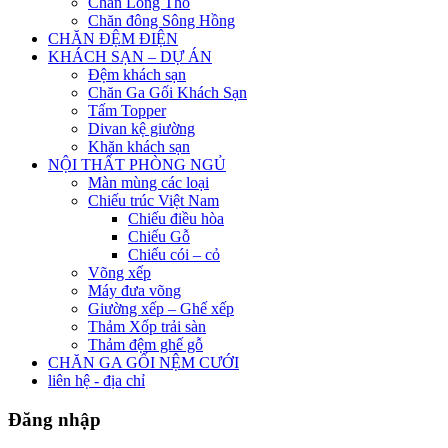
Chăn Lông Thỏ
Chăn đông Sông Hồng
CHĂN ĐỆM ĐIỆN
KHÁCH SẠN – DỰ ÁN
Đệm khách sạn
Chăn Ga Gối Khách Sạn
Tấm Topper
Divan kệ giường
Khăn khách sạn
NỘI THẤT PHÒNG NGỦ
Màn mùng các loại
Chiếu trúc Việt Nam
Chiếu điều hòa
Chiếu Gỗ
Chiếu cói – cỏ
Võng xếp
Máy đưa võng
Giường xếp – Ghế xếp
Thảm Xốp trải sàn
Thảm đệm ghế gỗ
CHĂN GA GỐI NỆM CƯỚI
liên hệ - địa chỉ
Đăng nhập