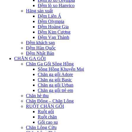
Đệm lò xo Olympia
Đệm lò xo Hanvico
Hãng sản xuất
Đệm Liên Á
Đệm Olympia
Đệm Hoàng Gia
Đệm Kim Cương
Đệm Vạn Thành
Đệm khách sạn
Đệm Hàn Quốc
Đệm Nhật Bản
CHĂN GA GỐI
Chăn Ga Gối Sông Hồng
Sông Hồng Khuyến Mại
Chăn ga gối Adore
Chăn ga gối Basic
Chăn ga gối Urban
Chăn ga gối trẻ em
Chăn hè thu
Chăn Đông – Chăn Lông
RUỘT CHĂN GỐI
Ruột gối
Ruột chăn
Gối cao su
Chăn Lông Cừu