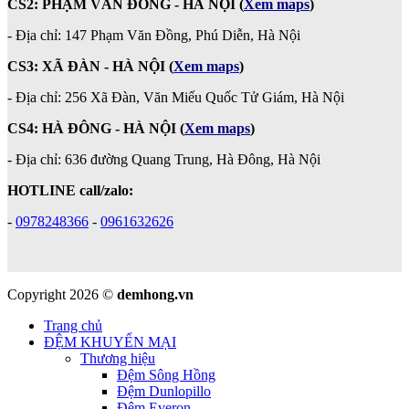
CS2: PHẠM VĂN ĐỒNG - HÀ NỘI
(
Xem maps
)
-
Địa chỉ: 147 Phạm Văn Đồng, Phú Diễn, Hà Nội
CS3: XÃ ĐÀN - HÀ NỘI (
Xem maps
)
- Địa chỉ: 256 Xã Đàn, Văn Miếu Quốc Tử Giám, Hà Nội
CS4: HÀ ĐÔNG - HÀ NỘI
(
Xem maps
)
- Địa chỉ: 636 đường Quang Trung, Hà Đông, Hà Nội
HOTLINE call/zalo:
-
0978248366
-
0961632626
Copyright 2026 ©
demhong.vn
Trang chủ
ĐỆM KHUYẾN MẠI
Thương hiệu
Đệm Sông Hồng
Đệm Dunlopillo
Đệm Everon