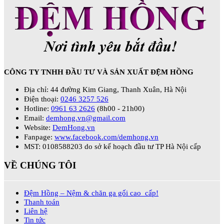
CÔNG TY TNHH ĐẦU TƯ VÀ SẢN XUẤT ĐỆM HỒNG
Địa chỉ: 44 đường Kim Giang, Thanh Xuân, Hà Nội
Điện thoại:
0246 3257 526
Hotline:
0961 63 2626
(8h00 - 21h00)
Email:
demhong.vn@gmail.com
Website:
DemHong.vn
Fanpage:
www.facebook.com/demhong.vn
MST: 0108588203 do sở kế hoạch đầu tư TP Hà Nội cấp
VỀ CHÚNG TÔI
Đệm Hồng – Nệm & chăn ga gối cao cấp!
Thanh toán
Liên hệ
Tin tức