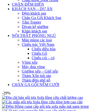
CHĂN ĐỆM ĐIỆN
KHÁCH SẠN – DỰ ÁN
Đệm khách sạn
Chăn Ga Gối Khách Sạn
Tấm Topper
Divan kệ giường
Khăn khách sạn
NỘI THẤT PHÒNG NGỦ
Màn mùng các loại
Chiếu trúc Việt Nam
Chiếu điều hòa
Chiếu Gỗ
Chiếu cói – cỏ
Võng xếp
Máy đưa võng
Giường xếp – Ghế xếp
Thảm Xốp trải sàn
Thảm đệm ghế gỗ
CHĂN GA GỐI NỆM CƯỚI
-29%