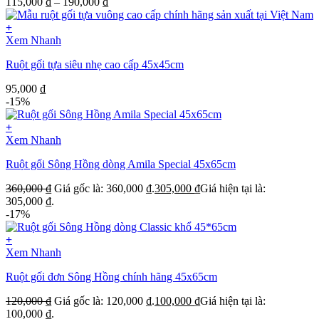
115,000
₫
–
190,000
₫
+
Xem Nhanh
Ruột gối tựa siêu nhẹ cao cấp 45x45cm
95,000
₫
-15%
+
Xem Nhanh
Ruột gối Sông Hồng dòng Amila Special 45x65cm
360,000
₫
Giá gốc là: 360,000 ₫.
305,000
₫
Giá hiện tại là:
305,000 ₫.
-17%
+
Xem Nhanh
Ruột gối đơn Sông Hồng chính hãng 45x65cm
120,000
₫
Giá gốc là: 120,000 ₫.
100,000
₫
Giá hiện tại là:
100,000 ₫.