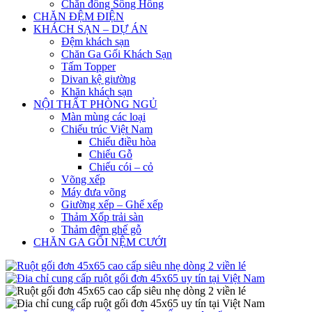
Chăn đông Sông Hồng
CHĂN ĐỆM ĐIỆN
KHÁCH SẠN – DỰ ÁN
Đệm khách sạn
Chăn Ga Gối Khách Sạn
Tấm Topper
Divan kệ giường
Khăn khách sạn
NỘI THẤT PHÒNG NGỦ
Màn mùng các loại
Chiếu trúc Việt Nam
Chiếu điều hòa
Chiếu Gỗ
Chiếu cói – cỏ
Võng xếp
Máy đưa võng
Giường xếp – Ghế xếp
Thảm Xốp trải sàn
Thảm đệm ghế gỗ
CHĂN GA GỐI NỆM CƯỚI