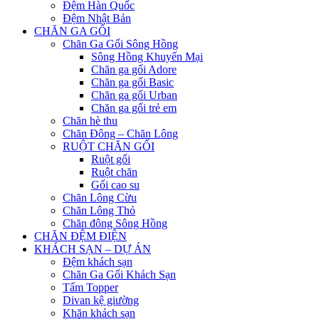
Đệm Hàn Quốc
Đệm Nhật Bản
CHĂN GA GỐI
Chăn Ga Gối Sông Hồng
Sông Hồng Khuyến Mại
Chăn ga gối Adore
Chăn ga gối Basic
Chăn ga gối Urban
Chăn ga gối trẻ em
Chăn hè thu
Chăn Đông – Chăn Lông
RUỘT CHĂN GỐI
Ruột gối
Ruột chăn
Gối cao su
Chăn Lông Cừu
Chăn Lông Thỏ
Chăn đông Sông Hồng
CHĂN ĐỆM ĐIỆN
KHÁCH SẠN – DỰ ÁN
Đệm khách sạn
Chăn Ga Gối Khách Sạn
Tấm Topper
Divan kệ giường
Khăn khách sạn