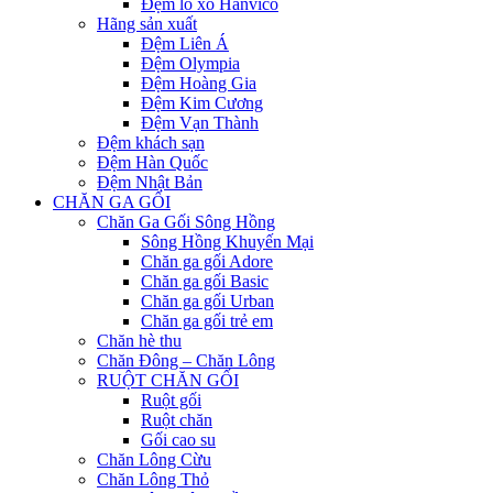
Đệm lò xo Hanvico
Hãng sản xuất
Đệm Liên Á
Đệm Olympia
Đệm Hoàng Gia
Đệm Kim Cương
Đệm Vạn Thành
Đệm khách sạn
Đệm Hàn Quốc
Đệm Nhật Bản
CHĂN GA GỐI
Chăn Ga Gối Sông Hồng
Sông Hồng Khuyến Mại
Chăn ga gối Adore
Chăn ga gối Basic
Chăn ga gối Urban
Chăn ga gối trẻ em
Chăn hè thu
Chăn Đông – Chăn Lông
RUỘT CHĂN GỐI
Ruột gối
Ruột chăn
Gối cao su
Chăn Lông Cừu
Chăn Lông Thỏ