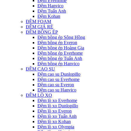
Đệm Everhome
Đệm Hanvico
Đệm Tuấn Anh
Đệm Kohan
ĐỆM FOAM
ĐỆM GIÁ RẺ
ĐỆM BÔNG ÉP
Đệm bông ép Sông Hồng
Đệm bông ép Everon
Đệm bông ép Hoàng Gia
Đệm bông ép Everhome
Đệm bông ép Tuấn Anh
Đệm bông ép Hanvico
ĐỆM CAO SU
Đệm cao su Dunlopillo
Đệm cao su Everhome
Đệm cao su Everon
Đệm cao su Hanvico
ĐỆM LÒ XO
Đệm lò xo Everhome
Đệm lò xo Dunlopillo
Đệm lò xo Everon
Đệm lò xo Tuấn Anh
Đệm lò xo Kohan
Đệm lò xo Olympia