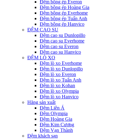
Đệm bông ép Everon
Đệm bông ép Hoàng Gia
Đệm bông ép Everhome
Đệm bông ép Tuấn Anh
Đệm bông ép Hanvico
ĐỆM CAO SU
Đệm cao su Dunlopillo
Đệm cao su Everhome
Đệm cao su Everon
Đệm cao su Hanvico
ĐỆM LÒ XO
Đệm lò xo Everhome
Đệm lò xo Dunlopillo
Đệm lò xo Everon
Đệm lò xo Tuấn Anh
Đệm lò xo Kohan
Đệm lò xo Olympia
Đệm lò xo Hanvico
Hãng sản xuất
Đệm Liên Á
Đệm Olympia
Đệm Hoàng Gia
Đệm Kim Cương
Đệm Vạn Thành
Đệm khách sạn