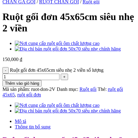
CHĂN GA GỐI
/
RUỘT CHĂN GỐI
/
Ruột gối
Ruột gối đơn 45x65cm siêu nhẹ
2 viền
150,000
₫
Ruột gối đơn 45x65cm siêu nhẹ 2 viền số lượng
Thêm vào giỏ hàng
Mã sản phẩm:
ruot-don-2V
Danh mục:
Ruột gối
Thẻ:
ruột gối
45x65
,
ruột gối đơn
Mô tả
Thông tin bổ sung