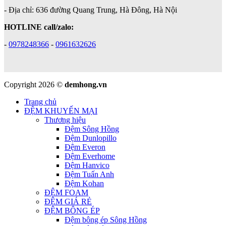
- Địa chỉ: 636 đường Quang Trung, Hà Đông, Hà Nội
HOTLINE call/zalo:
-
0978248366
-
0961632626
Copyright 2026 ©
demhong.vn
Trang chủ
ĐỆM KHUYẾN MẠI
Thương hiệu
Đệm Sông Hồng
Đệm Dunlopillo
Đệm Everon
Đệm Everhome
Đệm Hanvico
Đệm Tuấn Anh
Đệm Kohan
ĐỆM FOAM
ĐỆM GIÁ RẺ
ĐỆM BÔNG ÉP
Đệm bông ép Sông Hồng