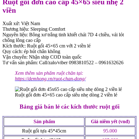
Ruột gối đơn cao cấp 45×65 siêu nhẹ 2
viền
Xuất xứ: Việt Nam
Thương hiệu: Sleeping Comfort
Nguyên liệu: Bông xơ trắng tinh khiết chải 7D 4 chiều, vải lót
chống lông cao cấp
Kích thước: Ruột gối 45×65 cm với 2 viền lé
Quy cách: ép hút chân không
Vận chuyển: Nhận ship COD toàn quốc
Tư vấn sản phẩm: Call/zalo/viber 0983810522 – 0961632626
Xem thêm sản phẩm ruột chăn tại:
https://demhong.vn/ruot-chan-dong/
Ruột gối đơn 45×65 cao cấp siêu nhẹ dòng 2 viền lé
Bảng giá bán lẻ các kích thước ruột gối
Sản phẩm
Giá niêm yết (vnđ)
Ruột gối tựa 45*45cm
95.000