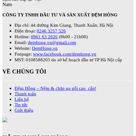
CÔNG TY TNHH ĐẦU TƯ VÀ SẢN XUẤT ĐỆM HỒNG
Địa chỉ: 44 đường Kim Giang, Thanh Xuân, Hà Nội
Điện thoại:
0246 3257 526
Hotline:
0961 63 2626
(8h00 - 21h00)
Email:
demhong.vn@gmail.com
Website:
DemHong.vn
Fanpage:
www.facebook.com/demhong.vn
MST: 0108588203 do sở kế hoạch đầu tư TP Hà Nội cấp
VỀ CHÚNG TÔI
Đệm Hồng – Nệm & chăn ga gối cao cấp!
Thanh toán
Liên hệ
Tin tức
Giới thiệu