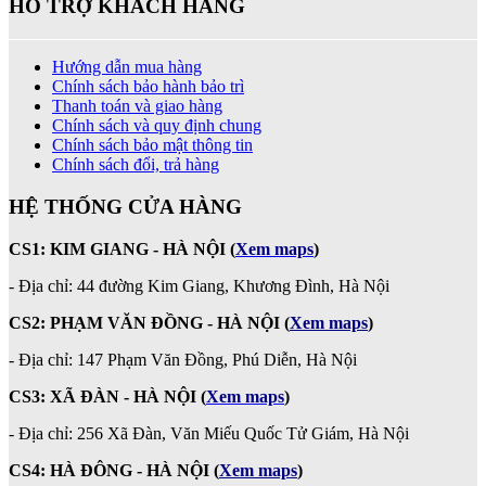
HỖ TRỢ KHÁCH HÀNG
Hướng dẫn mua hàng
Chính sách bảo hành bảo trì
Thanh toán và giao hàng
Chính sách và quy định chung
Chính sách bảo mật thông tin
Chính sách đổi, trả hàng
HỆ THỐNG CỬA HÀNG
CS1: KIM GIANG - HÀ NỘI
(
Xem maps
)
- Địa chỉ: 44 đường Kim Giang, Khương Đình, Hà Nội
CS2: PHẠM VĂN ĐỒNG - HÀ NỘI
(
Xem maps
)
-
Địa chỉ: 147 Phạm Văn Đồng, Phú Diễn, Hà Nội
CS3: XÃ ĐÀN - HÀ NỘI (
Xem maps
)
- Địa chỉ: 256 Xã Đàn, Văn Miếu Quốc Tử Giám, Hà Nội
CS4: HÀ ĐÔNG - HÀ NỘI
(
Xem maps
)