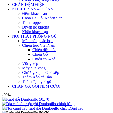
CHĂN ĐỆM ĐIỆN
KHÁCH SẠN – DỰ ÁN
Đệm khách sạn
Chăn Ga Gối Khách Sạn
Tấm Topper
Divan kệ giường
Khăn khách sạn
NỘI THẤT PHÒNG NGỦ
Màn mùng các loại
Chiếu trúc Việt Nam
Chiếu điều hòa
Chiếu Gỗ
Chiếu cói – cỏ
Võng xếp
Máy đưa võng
Giường xếp – Ghế xếp
Thảm Xốp trải sàn
Thảm đệm ghế gỗ
CHĂN GA GỐI NỆM CƯỚI
-20%