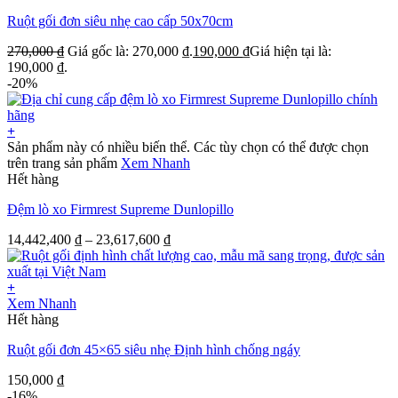
Ruột gối đơn siêu nhẹ cao cấp 50x70cm
270,000
₫
Giá gốc là: 270,000 ₫.
190,000
₫
Giá hiện tại là:
190,000 ₫.
-20%
+
Sản phẩm này có nhiều biến thể. Các tùy chọn có thể được chọn
trên trang sản phẩm
Xem Nhanh
Hết hàng
Đệm lò xo Firmrest Supreme Dunlopillo
14,442,400
₫
–
23,617,600
₫
+
Xem Nhanh
Hết hàng
Ruột gối đơn 45×65 siêu nhẹ Định hình chống ngáy
150,000
₫
-16%