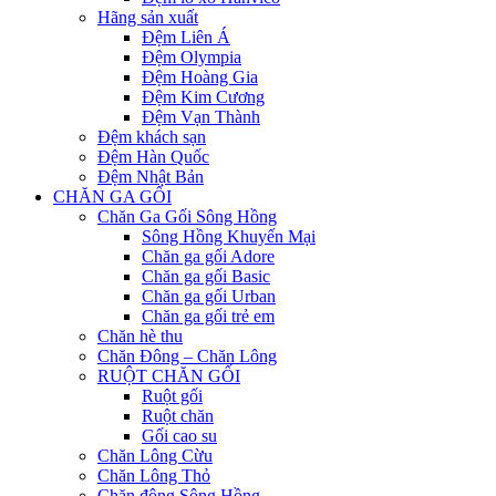
Hãng sản xuất
Đệm Liên Á
Đệm Olympia
Đệm Hoàng Gia
Đệm Kim Cương
Đệm Vạn Thành
Đệm khách sạn
Đệm Hàn Quốc
Đệm Nhật Bản
CHĂN GA GỐI
Chăn Ga Gối Sông Hồng
Sông Hồng Khuyến Mại
Chăn ga gối Adore
Chăn ga gối Basic
Chăn ga gối Urban
Chăn ga gối trẻ em
Chăn hè thu
Chăn Đông – Chăn Lông
RUỘT CHĂN GỐI
Ruột gối
Ruột chăn
Gối cao su
Chăn Lông Cừu
Chăn Lông Thỏ
Chăn đông Sông Hồng