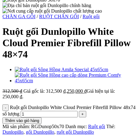
CHĂN GA GỐI
/
RUỘT CHĂN GỐI
/
Ruột gối
Ruột gối Dunlopillo White
Cloud Premier Fibrefill Pillow
48×74
312,500
₫
Giá gốc là: 312,500 ₫.
250,000
₫
Giá hiện tại là:
250,000 ₫.
Ruột gối Dunlopillo White Cloud Premier Fibrefill Pillow 48x74
số lượng
Thêm vào giỏ hàng
Mã sản phẩm:
RGDunop50x70
Danh mục:
Ruột gối
Thẻ:
Dunlopillo
,
gối Dunlopillo
,
ruột gối Dunlopillo