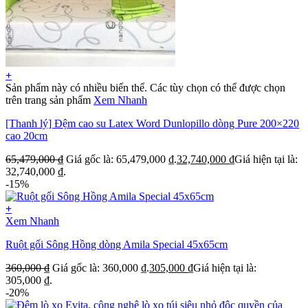
+
Sản phẩm này có nhiều biến thể. Các tùy chọn có thể được chọn
trên trang sản phẩm
Xem Nhanh
[Thanh lý] Đệm cao su Latex Word Dunlopillo dòng Pure 200×220
cao 20cm
65,479,000
₫
Giá gốc là: 65,479,000 ₫.
32,740,000
₫
Giá hiện tại là:
32,740,000 ₫.
-15%
+
Xem Nhanh
Ruột gối Sông Hồng dòng Amila Special 45x65cm
360,000
₫
Giá gốc là: 360,000 ₫.
305,000
₫
Giá hiện tại là:
305,000 ₫.
-20%