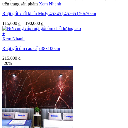
trên trang sản phẩm
Xem Nhanh
Ruột gối xuất khẩu MuJy 45×45 | 45×65 | 50x70cm
115,000
₫
–
190,000
₫
+
Xem Nhanh
Ruột gối ôm cao cấp 38x100cm
215,000
₫
-20%