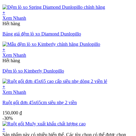
+
Xem Nhanh
Hết hàng
Bảng giá đệm lò xo Diamond Dunlopillo
+
Xem Nhanh
Hết hàng
Đệm lò xo Kimberly Dunlopillo
+
Xem Nhanh
Ruột gối đơn 45x65cm siêu nhẹ 2 viền
150,000
₫
-30%
+
Sản phẩm này có nhiều biến thể. Các tùy chọn có thể được chọn