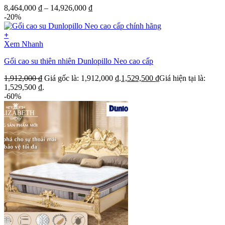
8,464,000
₫
–
14,926,000
₫
-20%
+
Xem Nhanh
Gối cao su thiên nhiên Dunlopillo Neo cao cấp
1,912,000
₫
Giá gốc là: 1,912,000 ₫.
1,529,500
₫
Giá hiện tại là:
1,529,500 ₫.
-60%