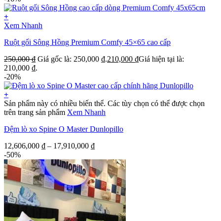
+
Xem Nhanh
Ruột gối Sông Hồng Premium Comfy 45×65 cao cấp
250,000
₫
Giá gốc là: 250,000 ₫.
210,000
₫
Giá hiện tại là:
210,000 ₫.
-20%
+
Sản phẩm này có nhiều biến thể. Các tùy chọn có thể được chọn
trên trang sản phẩm
Xem Nhanh
Đệm lò xo Spine O Master Dunlopillo
12,606,000
₫
–
17,910,000
₫
-50%