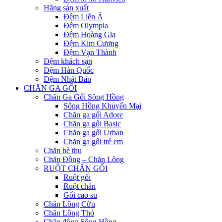
Hãng sản xuất
Đệm Liên Á
Đệm Olympia
Đệm Hoàng Gia
Đệm Kim Cương
Đệm Vạn Thành
Đệm khách sạn
Đệm Hàn Quốc
Đệm Nhật Bản
CHĂN GA GỐI
Chăn Ga Gối Sông Hồng
Sông Hồng Khuyến Mại
Chăn ga gối Adore
Chăn ga gối Basic
Chăn ga gối Urban
Chăn ga gối trẻ em
Chăn hè thu
Chăn Đông – Chăn Lông
RUỘT CHĂN GỐI
Ruột gối
Ruột chăn
Gối cao su
Chăn Lông Cừu
Chăn Lông Thỏ
Chăn đông Sông Hồng