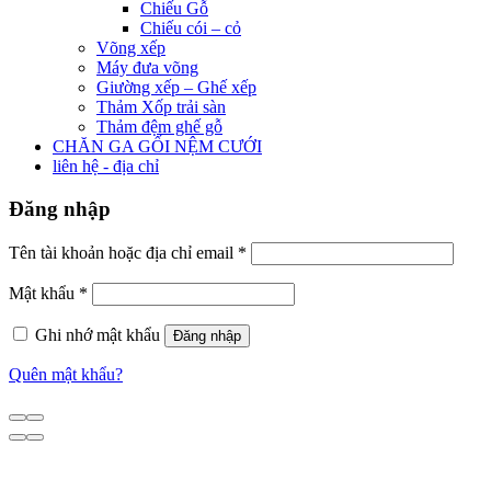
Chiếu Gỗ
Chiếu cói – cỏ
Võng xếp
Máy đưa võng
Giường xếp – Ghế xếp
Thảm Xốp trải sàn
Thảm đệm ghế gỗ
CHĂN GA GỐI NỆM CƯỚI
liên hệ - địa chỉ
Đăng nhập
Tên tài khoản hoặc địa chỉ email
*
Mật khẩu
*
Ghi nhớ mật khẩu
Đăng nhập
Quên mật khẩu?