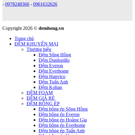
-
0978248366
-
0961632626
Copyright 2026 ©
demhong.vn
Trang chủ
ĐỆM KHUYẾN MẠI
Thương hiệu
Đệm Sông Hồng
Đệm Dunlopillo
Đệm Everon
Đệm Everhome
Đệm Hanvico
Đệm Tuấn Anh
Đệm Kohan
ĐỆM FOAM
ĐỆM GIÁ RẺ
ĐỆM BÔNG ÉP
Đệm bông ép Sông Hồng
Đệm bông ép Everon
Đệm bông ép Hoàng Gia
Đệm bông ép Everhome
Đệm bông ép Tuấn Anh