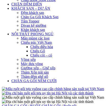
CHĂN ĐỆM ĐIỆN
KHÁCH SẠN – DỰ ÁN
Đệm khách sạn
Chăn Ga Gối Khách Sạn
Tấm Topper
Divan kệ giường
Khăn khách sạn
NỘI THẤT PHÒNG NGỦ
Màn mùng các loại
Chiếu trúc Việt Nam
Chiếu điều hòa
Chiếu Gỗ
Chiếu cói – cỏ
Võng xếp
Máy đưa võng
Giường xếp – Ghế xếp
Thảm Xốp trải sàn
Thảm đệm ghế gỗ
CHĂN GA GỐI NỆM CƯỚI
CHĂN GA GỐI
/
RUỘT CHĂN GỐI
/
Ruột gối