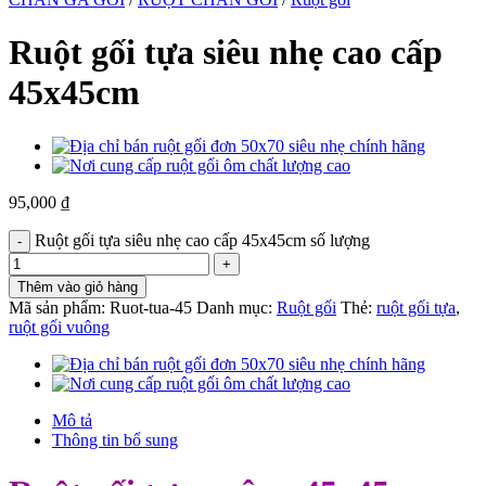
Ruột gối tựa siêu nhẹ cao cấp
45x45cm
95,000
₫
Ruột gối tựa siêu nhẹ cao cấp 45x45cm số lượng
Thêm vào giỏ hàng
Mã sản phẩm:
Ruot-tua-45
Danh mục:
Ruột gối
Thẻ:
ruột gối tựa
,
ruột gối vuông
Mô tả
Thông tin bổ sung