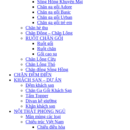
Sông Hồng Khuyến Mại
Chăn ga gối Adore
Chăn ga gối Basic
Chăn ga gối Urban
Chăn ga gối trẻ em
Chăn hè thu
Chăn Đông – Chăn Lông
RUỘT CHĂN GỐI
Ruột gối
Ruột chăn
Gối cao su
Chăn Lông Cừu
Chăn Lông Thỏ
Chăn đông Sông Hồng
CHĂN ĐỆM ĐIỆN
KHÁCH SẠN – DỰ ÁN
Đệm khách sạn
Chăn Ga Gối Khách Sạn
Tấm Topper
Divan kệ giường
Khăn khách sạn
NỘI THẤT PHÒNG NGỦ
Màn mùng các loại
Chiếu trúc Việt Nam
Chiếu điều hòa