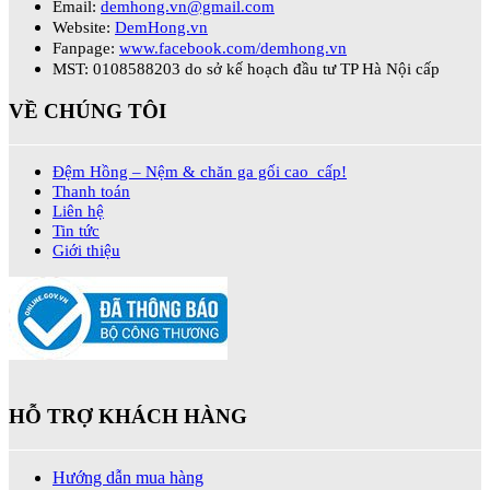
Email:
demhong.vn@gmail.com
Website:
DemHong.vn
Fanpage:
www.facebook.com/demhong.vn
MST: 0108588203 do sở kế hoạch đầu tư TP Hà Nội cấp
VỀ CHÚNG TÔI
Đệm Hồng – Nệm & chăn ga gối cao cấp!
Thanh toán
Liên hệ
Tin tức
Giới thiệu
HỖ TRỢ KHÁCH HÀNG
Hướng dẫn mua hàng