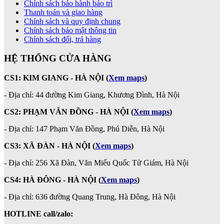
Chính sách bảo hành bảo trì
Thanh toán và giao hàng
Chính sách và quy định chung
Chính sách bảo mật thông tin
Chính sách đổi, trả hàng
HỆ THỐNG CỬA HÀNG
CS1: KIM GIANG - HÀ NỘI
(
Xem maps
)
- Địa chỉ: 44 đường Kim Giang, Khương Đình, Hà Nội
CS2: PHẠM VĂN ĐỒNG - HÀ NỘI
(
Xem maps
)
-
Địa chỉ: 147 Phạm Văn Đồng, Phú Diễn, Hà Nội
CS3: XÃ ĐÀN - HÀ NỘI (
Xem maps
)
- Địa chỉ: 256 Xã Đàn, Văn Miếu Quốc Tử Giám, Hà Nội
CS4: HÀ ĐÔNG - HÀ NỘI
(
Xem maps
)
- Địa chỉ: 636 đường Quang Trung, Hà Đông, Hà Nội
HOTLINE call/zalo: