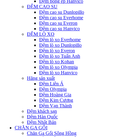
Đệm bông ép Hanvico
ĐỆM CAO SU
Đệm cao su Dunlopillo
Đệm cao su Everhome
Đệm cao su Everon
Đệm cao su Hanvico
ĐỆM LÒ XO
Đệm lò xo Everhome
Đệm lò xo Dunlopillo
Đệm lò xo Everon
Đệm lò xo Tuấn Anh
Đệm lò xo Kohan
Đệm lò xo Olympia
Đệm lò xo Hanvico
Hãng sản xuất
Đệm Liên Á
Đệm Olympia
Đệm Hoàng Gia
Đệm Kim Cương
Đệm Vạn Thành
Đệm khách sạn
Đệm Hàn Quốc
Đệm Nhật Bản
CHĂN GA GỐI
Chăn Ga Gối Sông Hồng