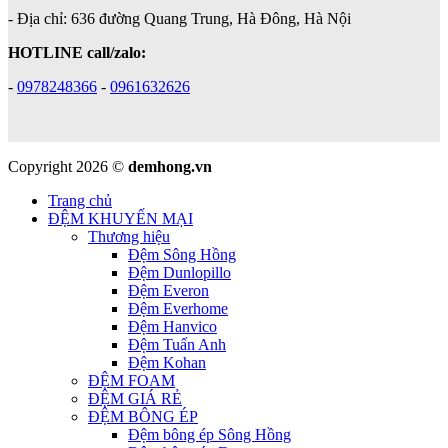
- Địa chỉ: 636 đường Quang Trung, Hà Đông, Hà Nội
HOTLINE call/zalo:
-
0978248366
-
0961632626
Copyright 2026 ©
demhong.vn
Trang chủ
ĐỆM KHUYẾN MẠI
Thương hiệu
Đệm Sông Hồng
Đệm Dunlopillo
Đệm Everon
Đệm Everhome
Đệm Hanvico
Đệm Tuấn Anh
Đệm Kohan
ĐỆM FOAM
ĐỆM GIÁ RẺ
ĐỆM BÔNG ÉP
Đệm bông ép Sông Hồng