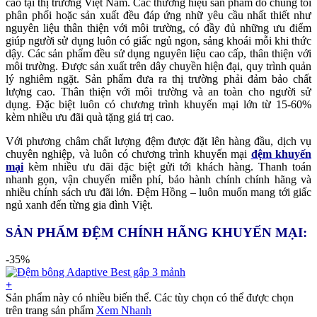
cao tại thị trường Việt Nam. Các thương hiệu sản phẩm do chúng tôi
phân phối hoặc sản xuất đều đáp ứng nhữ yêu cầu nhất thiết như
nguyên liệu thân thiện với môi trường, có đầy đủ những ưu điểm
giúp người sử dụng luôn có giấc ngủ ngon, sảng khoái mỗi khi thức
dậy. Các sản phẩm đều sử dụng nguyên liệu cao cấp, thân thiện với
môi trường. Được sản xuất trên dây chuyền hiện đại, quy trình quản
lý nghiêm ngặt. Sản phẩm đưa ra thị trường phải đảm bảo chất
lượng cao. Thân thiện với môi trường và an toàn cho người sử
dụng. Đặc biệt luôn có chương trình khuyến mại lớn từ 15-60%
kèm nhiều ưu đãi quà tặng giá trị cao.
Với phương châm chất lượng đệm được đặt lên hàng đầu, dịch vụ
chuyên nghiệp, và luôn có chương trình khuyến mại
đệm khuyến
mại
kèm nhiều ưu đãi đặc biệt gửi tới khách hàng. Thanh toán
nhanh gọn, vận chuyển miễn phí, bảo hành chính chính hãng và
nhiều chính sách ưu đãi lớn. Đệm Hồng – luôn muốn mang tới giấc
ngủ xanh đến từng gia đình Việt.
SẢN PHẨM ĐỆM CHÍNH HÃNG KHUYẾN MẠI:
-35%
+
Sản phẩm này có nhiều biến thể. Các tùy chọn có thể được chọn
trên trang sản phẩm
Xem Nhanh