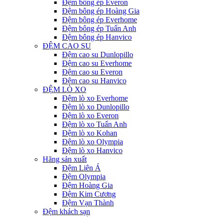
Đệm bông ép Everon
Đệm bông ép Hoàng Gia
Đệm bông ép Everhome
Đệm bông ép Tuấn Anh
Đệm bông ép Hanvico
ĐỆM CAO SU
Đệm cao su Dunlopillo
Đệm cao su Everhome
Đệm cao su Everon
Đệm cao su Hanvico
ĐỆM LÒ XO
Đệm lò xo Everhome
Đệm lò xo Dunlopillo
Đệm lò xo Everon
Đệm lò xo Tuấn Anh
Đệm lò xo Kohan
Đệm lò xo Olympia
Đệm lò xo Hanvico
Hãng sản xuất
Đệm Liên Á
Đệm Olympia
Đệm Hoàng Gia
Đệm Kim Cương
Đệm Vạn Thành
Đệm khách sạn