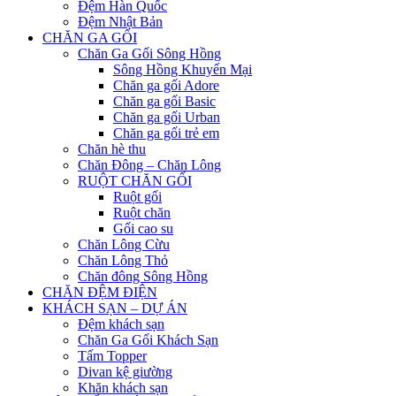
Đệm Hàn Quốc
Đệm Nhật Bản
CHĂN GA GỐI
Chăn Ga Gối Sông Hồng
Sông Hồng Khuyến Mại
Chăn ga gối Adore
Chăn ga gối Basic
Chăn ga gối Urban
Chăn ga gối trẻ em
Chăn hè thu
Chăn Đông – Chăn Lông
RUỘT CHĂN GỐI
Ruột gối
Ruột chăn
Gối cao su
Chăn Lông Cừu
Chăn Lông Thỏ
Chăn đông Sông Hồng
CHĂN ĐỆM ĐIỆN
KHÁCH SẠN – DỰ ÁN
Đệm khách sạn
Chăn Ga Gối Khách Sạn
Tấm Topper
Divan kệ giường
Khăn khách sạn