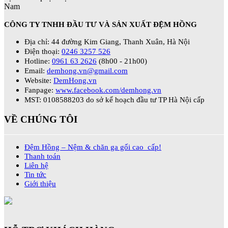
CÔNG TY TNHH ĐẦU TƯ VÀ SẢN XUẤT ĐỆM HỒNG
Địa chỉ: 44 đường Kim Giang, Thanh Xuân, Hà Nội
Điện thoại:
0246 3257 526
Hotline:
0961 63 2626
(8h00 - 21h00)
Email:
demhong.vn@gmail.com
Website:
DemHong.vn
Fanpage:
www.facebook.com/demhong.vn
MST: 0108588203 do sở kế hoạch đầu tư TP Hà Nội cấp
VỀ CHÚNG TÔI
Đệm Hồng – Nệm & chăn ga gối cao cấp!
Thanh toán
Liên hệ
Tin tức
Giới thiệu