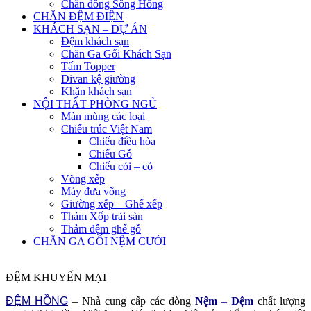
Chăn đông Sông Hồng
CHĂN ĐỆM ĐIỆN
KHÁCH SẠN – DỰ ÁN
Đệm khách sạn
Chăn Ga Gối Khách Sạn
Tấm Topper
Divan kệ giường
Khăn khách sạn
NỘI THẤT PHÒNG NGỦ
Màn mùng các loại
Chiếu trúc Việt Nam
Chiếu điều hòa
Chiếu Gỗ
Chiếu cói – cỏ
Võng xếp
Máy đưa võng
Giường xếp – Ghế xếp
Thảm Xốp trải sàn
Thảm đệm ghế gỗ
CHĂN GA GỐI NỆM CƯỚI
ĐỆM KHUYẾN MẠI
ĐỆM HỒNG
– Nhà cung cấp các dòng
Nệm
–
Đệm
chất lượng