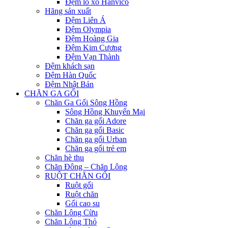
Đệm lò xo Hanvico
Hãng sản xuất
Đệm Liên Á
Đệm Olympia
Đệm Hoàng Gia
Đệm Kim Cương
Đệm Vạn Thành
Đệm khách sạn
Đệm Hàn Quốc
Đệm Nhật Bản
CHĂN GA GỐI
Chăn Ga Gối Sông Hồng
Sông Hồng Khuyến Mại
Chăn ga gối Adore
Chăn ga gối Basic
Chăn ga gối Urban
Chăn ga gối trẻ em
Chăn hè thu
Chăn Đông – Chăn Lông
RUỘT CHĂN GỐI
Ruột gối
Ruột chăn
Gối cao su
Chăn Lông Cừu
Chăn Lông Thỏ