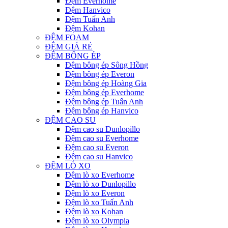
Đệm Everhome
Đệm Hanvico
Đệm Tuấn Anh
Đệm Kohan
ĐỆM FOAM
ĐỆM GIÁ RẺ
ĐỆM BÔNG ÉP
Đệm bông ép Sông Hồng
Đệm bông ép Everon
Đệm bông ép Hoàng Gia
Đệm bông ép Everhome
Đệm bông ép Tuấn Anh
Đệm bông ép Hanvico
ĐỆM CAO SU
Đệm cao su Dunlopillo
Đệm cao su Everhome
Đệm cao su Everon
Đệm cao su Hanvico
ĐỆM LÒ XO
Đệm lò xo Everhome
Đệm lò xo Dunlopillo
Đệm lò xo Everon
Đệm lò xo Tuấn Anh
Đệm lò xo Kohan
Đệm lò xo Olympia