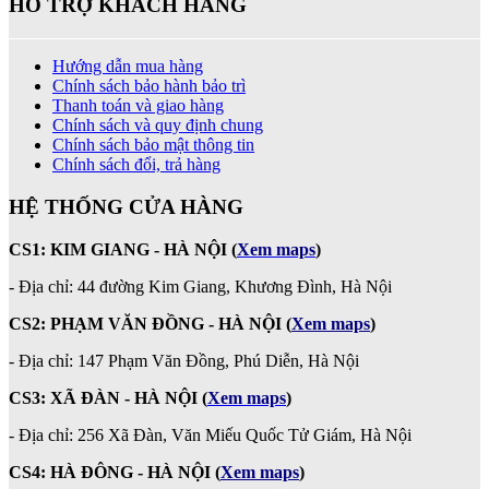
HỖ TRỢ KHÁCH HÀNG
Hướng dẫn mua hàng
Chính sách bảo hành bảo trì
Thanh toán và giao hàng
Chính sách và quy định chung
Chính sách bảo mật thông tin
Chính sách đổi, trả hàng
HỆ THỐNG CỬA HÀNG
CS1: KIM GIANG - HÀ NỘI
(
Xem maps
)
- Địa chỉ: 44 đường Kim Giang, Khương Đình, Hà Nội
CS2: PHẠM VĂN ĐỒNG - HÀ NỘI
(
Xem maps
)
-
Địa chỉ: 147 Phạm Văn Đồng, Phú Diễn, Hà Nội
CS3: XÃ ĐÀN - HÀ NỘI (
Xem maps
)
- Địa chỉ: 256 Xã Đàn, Văn Miếu Quốc Tử Giám, Hà Nội
CS4: HÀ ĐÔNG - HÀ NỘI
(
Xem maps
)