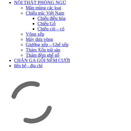
NỘI THẤT PHÒNG NGỦ
Màn mùng các loại
Chiếu trúc Việt Nam
Chiếu điều hòa
Chiếu Gỗ
Chiếu cói – cỏ
Võng xếp
Máy đưa võng
Giường xếp – Ghế xếp
Thảm Xốp trải sàn
Thảm đệm ghế gỗ
CHĂN GA GỐI NỆM CƯỚI
liên hệ - địa chỉ